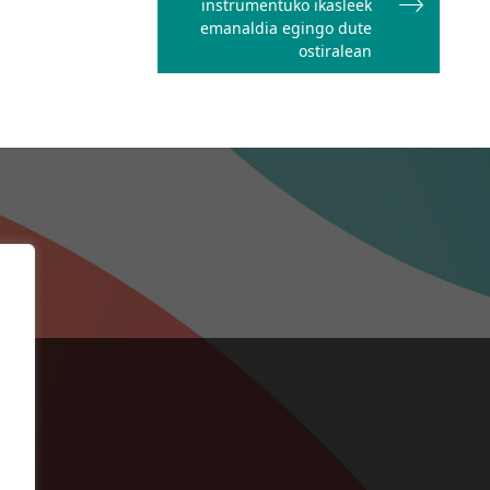
instrumentuko ikasleek
emanaldia egingo dute
ostiralean