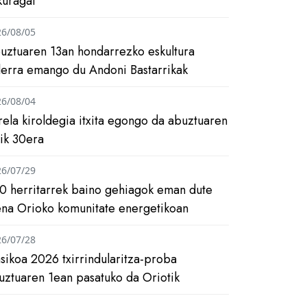
kuragai
26/08/05
uztuaren 13an hondarrezko eskultura
ilerra emango du Andoni Bastarrikak
26/08/04
rela kiroldegia itxita egongo da abuztuaren
tik 30era
26/07/29
0 herritarrek baino gehiagok eman dute
ena Orioko komunitate energetikoan
26/07/28
asikoa 2026 txirrindularitza-proba
uztuaren 1ean pasatuko da Oriotik