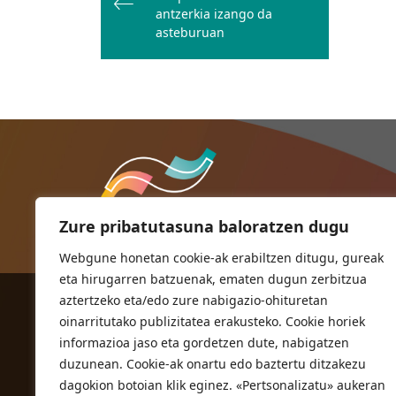
nabigatu
antzerkia izango da
asteburuan
Zure pribatutasuna baloratzen dugu
Webgune honetan cookie-ak erabiltzen ditugu, gureak
eta hirugarren batzuenak, ematen dugun zerbitzua
aztertzeko eta/edo zure nabigazio-ohituretan
ORIOKO UDALA
oinarritutako publizitatea erakusteko. Cookie horiek
Herriko plaza,1
informazioa jaso eta gordetzen dute, nabigatzen
20810 Orio (Gipuzkoa)
duzunean. Cookie-ak onartu edo baztertu ditzakezu
T. 943 83 03 46
dagokion botoian klik eginez. «Pertsonalizatu» aukeran