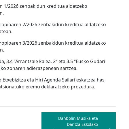
en 1/2026 zenbakidun kreditua aldatzeko
n.
propioaren 2/2026 zenbakidun kreditua aldatzeko
atean.
propioaren 3/2026 zenbakidun kreditua aldatzeko
n.
, 3.4 “Arrantzale kalea, 2” eta 3.5 “Eusko Gudari
ziko zonaren adierazpenean sartzea.
 Etxebizitza eta Hiri Agenda Sailari eskatzea has
entsionatuko eremu deklaratzeko prozedura.
Danbolin Musika eta
Dantza Eskolako