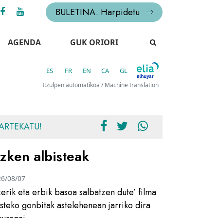
BULETINA. Harpidetu
AGENDA
GUK ORIORI
ES
FR
EN
CA
GL
Itzulpen automatikoa / Machine translation
ARTEKATU!
zken albisteak
26/08/07
zerik eta erbik basoa salbatzen dute’ filma
usteko gonbitak astelehenean jarriko dira