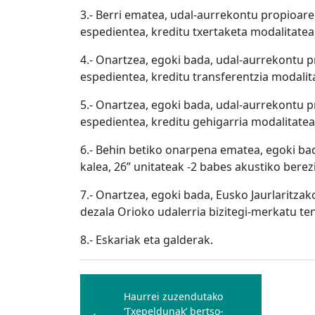
3.- Berri ematea, udal-aurrekontu propioar
espedientea, kreditu txertaketa modalitatea
4.- Onartzea, egoki bada, udal-aurrekontu 
espedientea, kreditu transferentzia modalit
5.- Onartzea, egoki bada, udal-aurrekontu 
espedientea, kreditu gehigarria modalitatea
6.- Behin betiko onarpena ematea, egoki bada
kalea, 26” unitateak -2 babes akustiko bere
7.- Onartzea, egoki bada, Eusko Jaurlaritzako
dezala Orioko udalerria bizitegi-merkatu t
8.- Eskariak eta galderak.
Bidalketetan
zehar
Haurrei zuzendutako
‘Txepeldunak’ bertso-