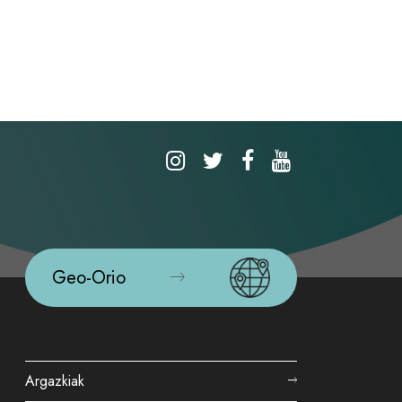
Geo-Orio
Argazkiak