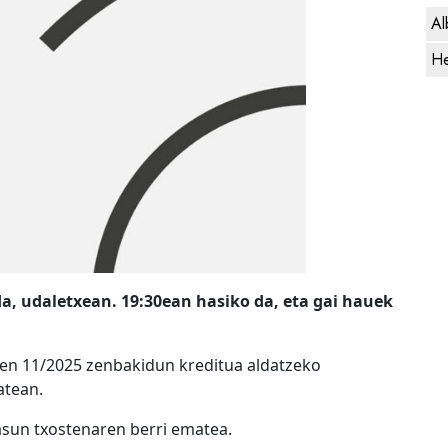
Al
He
a, udaletxean. 19:30ean hasiko da, eta gai hauek
ren 11/2025 zenbakidun kreditua aldatzeko
atean.
asun txostenaren berri ematea.