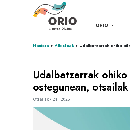
ORIO
Hasiera
>
Albisteak
>
Udalbatzarrak ohiko bil
Udalbatzarrak ohiko 
ostegunean, otsailak
Otsailak / 24 . 2026