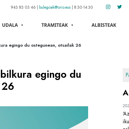
943 83 03 46
|
bulegoak@orio.eus
|
8:30-14:30
UDALA
TRAMITEAK
ALBISTEAK
kura egingo du ostegunean, otsailak 26
bilkura egingo du
P
 26
A
20
‘A
ik