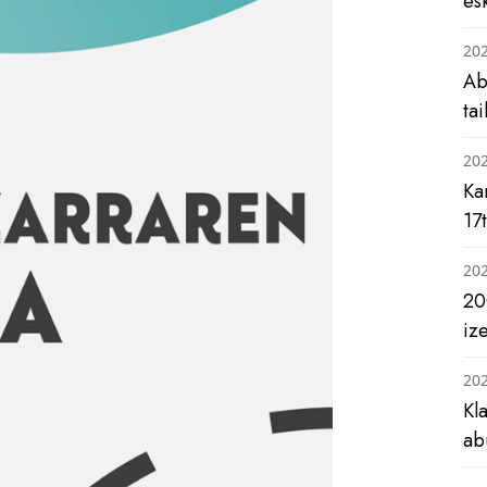
es
20
Ab
ta
20
Ka
17
20
20
iz
20
Kl
ab