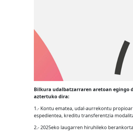
Bilkura udalbatzarraren aretoan egingo d
aztertuko dira:
1.- Kontu ematea, udal-aurrekontu propioa
espedientea, kreditu transferentzia modalit
2.- 2025eko laugarren hiruhileko berankort