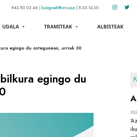
943 83 03 46
|
bulegoak@orio.eus
|
8:30-14:30
UDALA
TRAMITEAK
ALBISTEAK
kura egingo du ostegunean, urriak 30
bilkura egingo du
P
30
A
20
‘A
ik