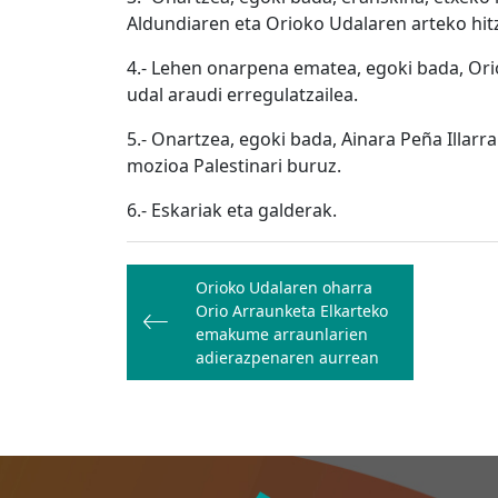
Aldundiaren eta Orioko Udalaren arteko hi
4.- Lehen onarpena ematea, egoki bada, Or
udal araudi erregulatzailea.
5.- Onartzea, egoki bada, Ainara Peña Illar
mozioa Palestinari buruz.
6.- Eskariak eta galderak.
Bidalketetan
Orioko Udalaren oharra
zehar
Orio Arraunketa Elkarteko
nabigatu
emakume arraunlarien
adierazpenaren aurrean