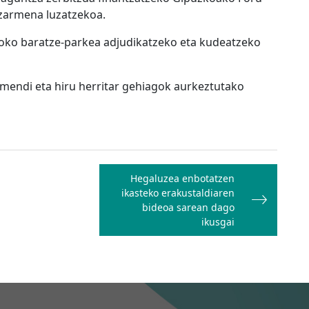
tzarmena luzatzekoa.
ioko baratze-parkea adjudikatzeko eta kudeatzeko
ramendi eta hiru herritar gehiagok aurkeztutako
Hegaluzea enbotatzen
ikasteko erakustaldiaren
bideoa sarean dago
ikusgai