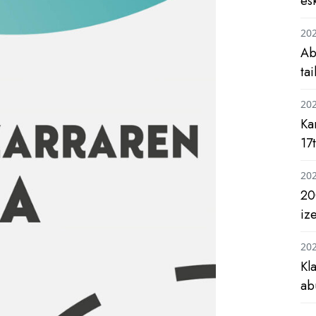
es
20
Ab
ta
20
Ka
17
20
20
iz
20
Kl
ab