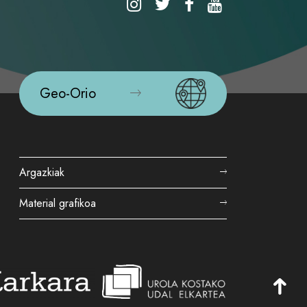
Geo-Orio
Argazkiak
Material grafikoa