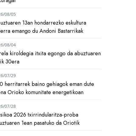
kuragai
26/08/05
uztuaren 13an hondarrezko eskultura
ilerra emango du Andoni Bastarrikak
26/08/04
rela kiroldegia itxita egongo da abuztuaren
tik 30era
26/07/29
0 herritarrek baino gehiagok eman dute
ena Orioko komunitate energetikoan
26/07/28
asikoa 2026 txirrindularitza-proba
uztuaren 1ean pasatuko da Oriotik