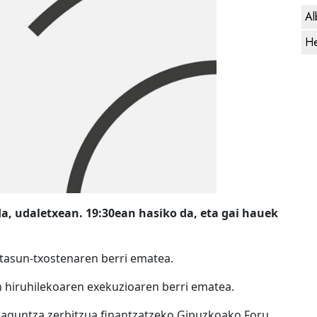
Al
He
a, udaletxean. 19:30ean hasiko da, eta gai hauek
rtasun-txostenaren berri ematea.
 hiruhilekoaren exekuzioaren berri ematea.
 laguntza zerbitzua finantzatzeko Gipuzkoako Foru