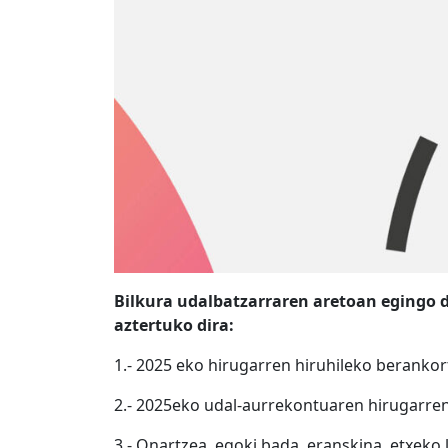
Bilkura udalbatzarraren aretoan egingo d
aztertuko dira:
1.- 2025 eko hirugarren hiruhileko beranko
2.- 2025eko udal-aurrekontuaren hirugarren
3.- Onartzea, egoki bada, eranskina, etxeko