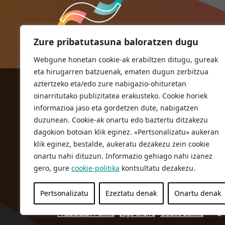
Zure pribatutasuna baloratzen dugu
Webgune honetan cookie-ak erabiltzen ditugu, gureak
eta hirugarren batzuenak, ematen dugun zerbitzua
aztertzeko eta/edo zure nabigazio-ohituretan
ORIOKO UDALA
oinarritutako publizitatea erakusteko. Cookie horiek
Herriko plaza,1
informazioa jaso eta gordetzen dute, nabigatzen
20810 Orio (Gipuzkoa)
duzunean. Cookie-ak onartu edo baztertu ditzakezu
T. 943 83 03 46
dagokion botoian klik eginez. «Pertsonalizatu» aukeran
klik eginez, bestalde, aukeratu dezakezu zein cookie
bulegoak@orio.eus
onartu nahi dituzun. Informazio gehiago nahi izanez
gero, gure
cookie-politika
kontsultatu dezakezu.
Pertsonalizatu
Ezeztatu denak
Onartu denak
Pribatutasun Politika
Lege oharra
Cookie politika
© 