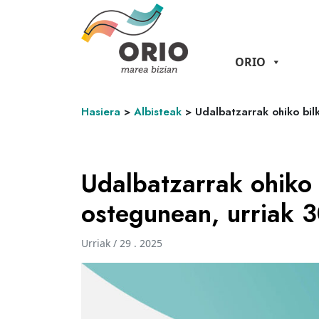
ORIO
Hasiera
>
Albisteak
>
Udalbatzarrak ohiko bil
Udalbatzarrak ohiko 
ostegunean, urriak 
Urriak / 29 . 2025