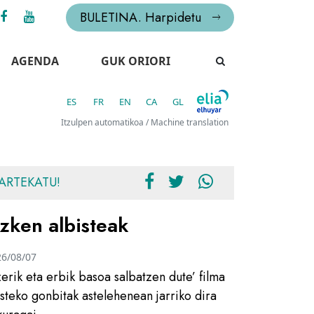
BULETINA. Harpidetu
AGENDA
GUK ORIORI
ES
FR
EN
CA
GL
Itzulpen automatikoa / Machine translation
ARTEKATU!
zken albisteak
26/08/07
zerik eta erbik basoa salbatzen dute’ filma
usteko gonbitak astelehenean jarriko dira