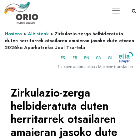
Hasiera
>
Albisteak
>
Zirkulazio-zerga helbideratuta
duten herritarrek otsailaren amaieran jasoko dute etxean
2026ko Aparkatzeko Udal Txartela
ES
FR
EN
CA
GL
Itzulpen automatikoa / Machine translation
Zirkulazio-zerga
helbideratuta duten
herritarrek otsailaren
amaieran jasoko dute