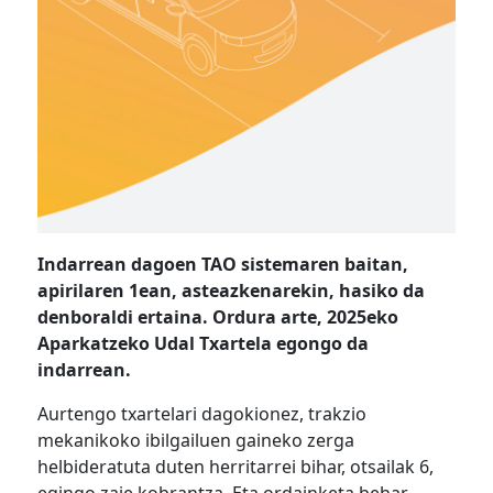
Indarrean dagoen TAO sistemaren baitan,
apirilaren 1ean, asteazkenarekin, hasiko da
denboraldi ertaina. Ordura arte, 2025eko
Aparkatzeko Udal Txartela egongo da
indarrean.
Aurtengo txartelari dagokionez, trakzio
mekanikoko ibilgailuen gaineko zerga
helbideratuta duten herritarrei bihar, otsailak 6,