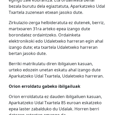
egingo zaie kobrantza. Eta ordainketa behar
bezala burutu dela egiaztatuta, Aparkatzeko Udal
Txartela zuzenean etxean jasoko dute.
Zirkulazio-zerga helbideratuta ez dutenek, berriz,
martxoaren 31ra arteko epea izango dute
borondatez ordaintzeko. Ordainketa
elektronikoki edo Udaletxeko harreran egin ahal
izango dute; eta txartela Udaletxeko harreran
bertan jasoko dute.
Berriki matrikulatu diren ibilgaiuen kasuan,
urteko edozein unetan eskatu ahal izango dute
Aparkatzeko Udal Txartela, Udaletxeko harreran.
Orion erroldatu gabeko ibilgailuak
Orion erroldatuta ez dauden ibilgailuen kasuan,
Aparkatzeko Udal Txartela 85 euroan eskatzeko
epea laster zabalduko du Udalak. Horren berri