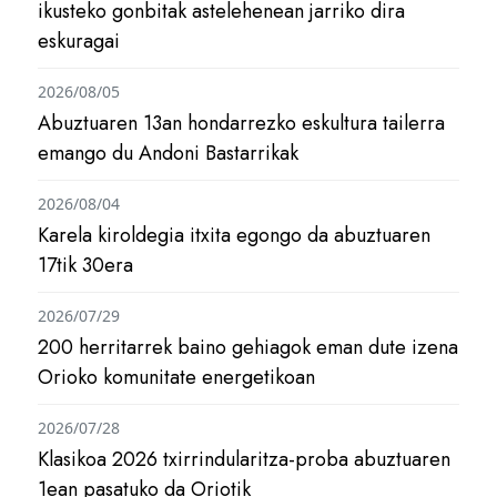
ikusteko gonbitak astelehenean jarriko dira
eskuragai
2026/08/05
Abuztuaren 13an hondarrezko eskultura tailerra
emango du Andoni Bastarrikak
2026/08/04
Karela kiroldegia itxita egongo da abuztuaren
17tik 30era
2026/07/29
200 herritarrek baino gehiagok eman dute izena
Orioko komunitate energetikoan
2026/07/28
Klasikoa 2026 txirrindularitza-proba abuztuaren
1ean pasatuko da Oriotik