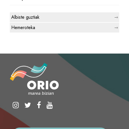
Albiste guztiak
Hemeroteka