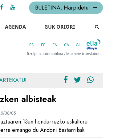
BULETINA. Harpidetu
AGENDA
GUK ORIORI
ES
FR
EN
CA
GL
Itzulpen automatikoa / Machine translation
ARTEKATU!
zken albisteak
26/08/05
uztuaren 13an hondarrezko eskultura
ilerra emango du Andoni Bastarrikak