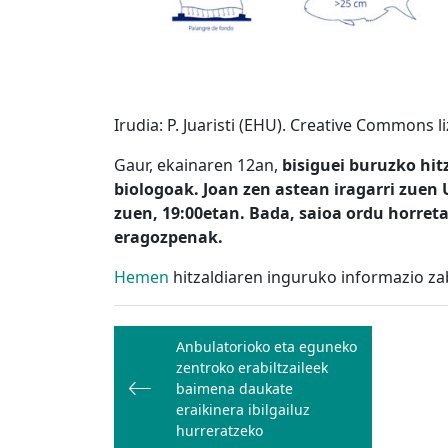
Irudia: P. Juaristi (EHU). Creative Commons l
Gaur, ekainaren 12an,
bisiguei buruzko hi
biologoak. Joan zen astean iragarri zuen 
zuen, 19:00etan. Bada, saioa ordu horret
eragozpenak.
Hemen
hitzaldiaren inguruko informazio za
Bidalketetan
Anbulatorioko eta eguneko
zehar
zentroko erabiltzaileek
nabigatu
baimena daukate
eraikinera ibilgailuz
hurreratzeko