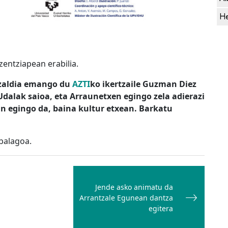
He
izentziapean erabilia.
tzaldia emango du
AZTI
ko ikertzaile Guzman Diez
Udalak saioa, eta Arraunetxen egingo zela adierazi
an egingo da, baina kultur etxean. Barkatu
balagoa.
Jende asko animatu da
Arrantzale Egunean dantza
egitera