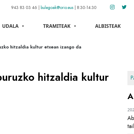
943 83 03 46
|
bulegoak@orio.eus
|
8:30-14:30
UDALA
TRAMITEAK
ALBISTEAK
uzko hitzaldia kultur etxean izango da
uruzko hitzaldia kultur
P
A
20
Ab
ta