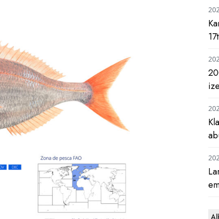
20
Ka
17
20
20
iz
20
Kl
ab
20
La
em
Al