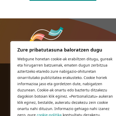
Zure pribatutasuna baloratzen dugu
Webgune honetan cookie-ak erabiltzen ditugu, gureak
eta hirugarren batzuenak, ematen dugun zerbitzua
aztertzeko eta/edo zure nabigazio-ohituretan
ORIOKO UDALA
oinarritutako publizitatea erakusteko. Cookie horiek
Herriko plaza,1
informazioa jaso eta gordetzen dute, nabigatzen
20810 Orio (Gipuzkoa)
duzunean. Cookie-ak onartu edo baztertu ditzakezu
T. 943 83 03 46
dagokion botoian klik eginez. «Pertsonalizatu» aukeran
klik eginez, bestalde, aukeratu dezakezu zein cookie
bulegoak@orio.eus
onartu nahi dituzun. Informazio gehiago nahi izanez
gero, gure
cookie-politika
kontsultatu dezakezu.