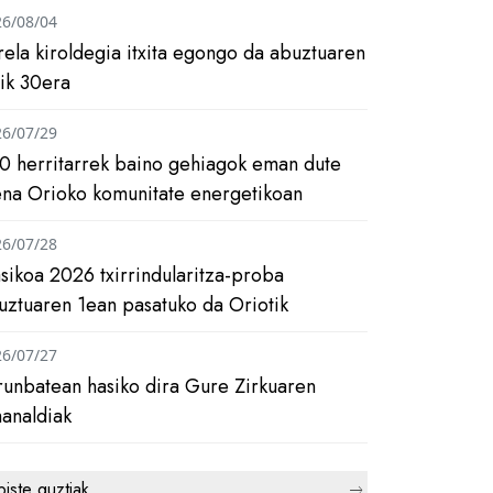
26/08/04
rela kiroldegia itxita egongo da abuztuaren
tik 30era
26/07/29
0 herritarrek baino gehiagok eman dute
ena Orioko komunitate energetikoan
26/07/28
asikoa 2026 txirrindularitza-proba
uztuaren 1ean pasatuko da Oriotik
26/07/27
runbatean hasiko dira Gure Zirkuaren
analdiak
biste guztiak