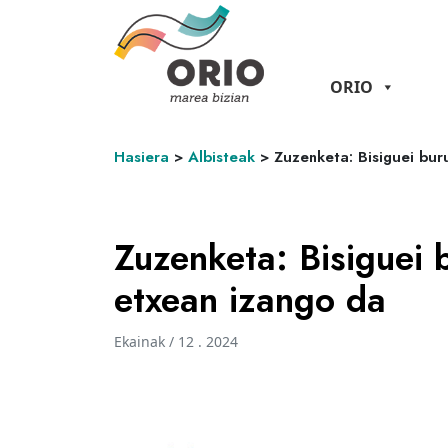
ORIO
Hasiera
>
Albisteak
>
Zuzenketa: Bisiguei bur
Zuzenketa: Bisiguei b
etxean izango da
Ekainak / 12 . 2024