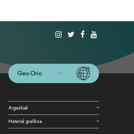
Geo-Orio
Argazkiak
Material grafikoa