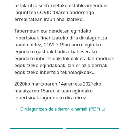
ostalaritza sektoreetako establezimenduei
laguntzea COVID-19aren ondorengo
errealitatean iraun ahal izateko.
Tabernetan eta dendetan egindako
inbertsioak finantzatuko dira dirulaguntza
hauen bidez, COVID-19ari aurre egiteko
egindako gastuak badira: babeserako
egindako inbertsioak, lokalak eta lan-moduak
egokitzeko egindakoak, lan-erlazio berriak
egokitzeko inbertsio teknologikoak…
2020ko martxoaren 14aren eta 2021eko
maiatzaren 15aren artean egindako
inbertsioak lagunduko dira diruz.
Dirulaguntzen deialdiaren oinarriak (PDF)
Bidalketetan