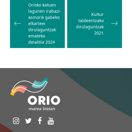
zehar
Orioko katuen
lagunen irabazi-
nabigatu
Kultur
asmorik gabeko
taldeentzako
elkarteei
dirulaguntzak
dirulaguntzak
2021
emateko
deialdia 2024