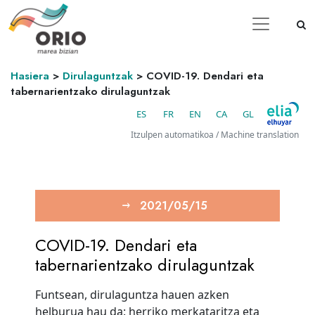
Hasiera
>
Dirulaguntzak
>
COVID-19. Dendari eta
tabernarientzako dirulaguntzak
ES
FR
EN
CA
GL
Itzulpen automatikoa / Machine translation
2021/05/15
COVID-19. Dendari eta
tabernarientzako dirulaguntzak
Funtsean, dirulaguntza hauen azken
helburua hau da: herriko merkataritza eta