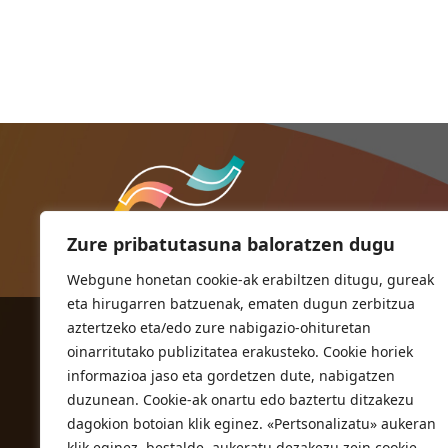
Zure pribatutasuna baloratzen dugu
Webgune honetan cookie-ak erabiltzen ditugu, gureak
eta hirugarren batzuenak, ematen dugun zerbitzua
aztertzeko eta/edo zure nabigazio-ohituretan
ORIOKO UDALA
oinarritutako publizitatea erakusteko. Cookie horiek
Herriko plaza,1
informazioa jaso eta gordetzen dute, nabigatzen
20810 Orio (Gipuzkoa)
duzunean. Cookie-ak onartu edo baztertu ditzakezu
T. 943 83 03 46
dagokion botoian klik eginez. «Pertsonalizatu» aukeran
klik eginez, bestalde, aukeratu dezakezu zein cookie