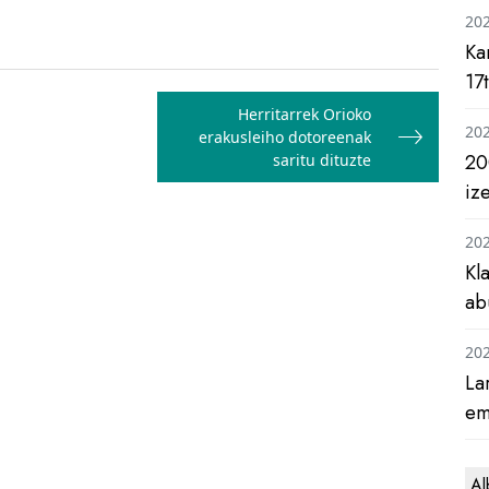
20
Ka
17
Herritarrek Orioko
20
erakusleiho dotoreenak
20
saritu dituzte
iz
20
Kl
ab
20
La
em
Al