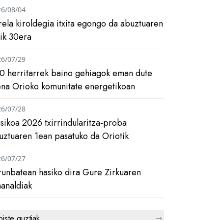
26/08/04
rela kiroldegia itxita egongo da abuztuaren
tik 30era
26/07/29
0 herritarrek baino gehiagok eman dute
ena Orioko komunitate energetikoan
26/07/28
asikoa 2026 txirrindularitza-proba
uztuaren 1ean pasatuko da Oriotik
26/07/27
runbatean hasiko dira Gure Zirkuaren
analdiak
biste guztiak