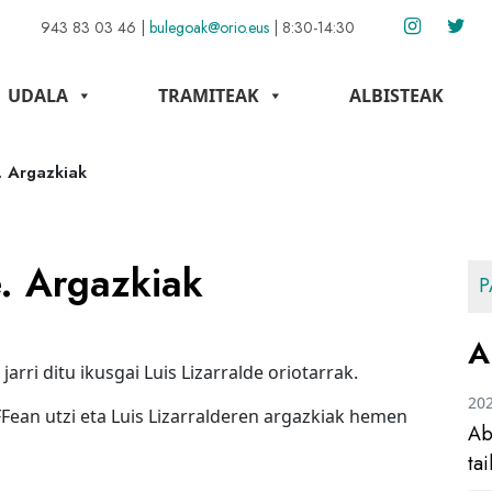
943 83 03 46
|
bulegoak@orio.eus
|
8:30-14:30
UDALA
TRAMITEAK
ALBISTEAK
. Argazkiak
e. Argazkiak
P
A
arri ditu ikusgai Luis Lizarralde oriotarrak.
20
FFean utzi eta Luis Lizarralderen argazkiak hemen
Ab
ta