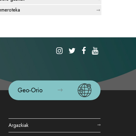
meroteka
Geo-Orio
Argazkiak