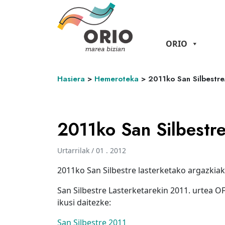
ORIO
Hasiera
>
Hemeroteka
>
2011ko San Silbestre
2011ko San Silbestr
Urtarrilak / 01 . 2012
2011ko San Silbestre lasterketako argazkiak j
San Silbestre Lasterketarekin 2011. urtea O
ikusi daitezke:
San Silbestre 2011