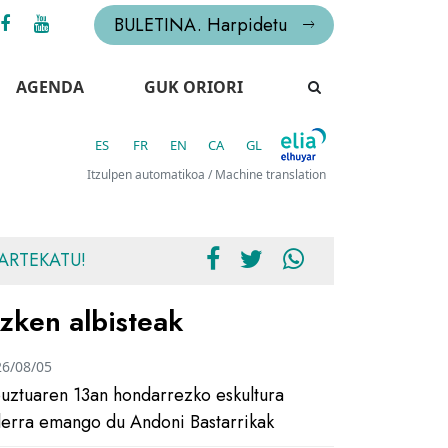
BULETINA. Harpidetu
AGENDA
GUK ORIORI
ES
FR
EN
CA
GL
Itzulpen automatikoa / Machine translation
ARTEKATU!
zken albisteak
26/08/05
uztuaren 13an hondarrezko eskultura
ilerra emango du Andoni Bastarrikak