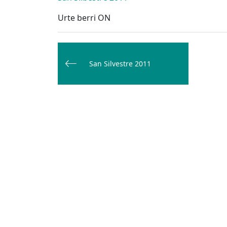
Urte berri ON
Bidalketetan
zehar
San Silvestre 2011
nabigatu