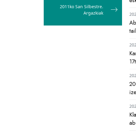
es
2011ko San Silbestre.
Argazkiak
20
Ab
ta
20
Ka
17
20
20
iz
20
Kl
ab