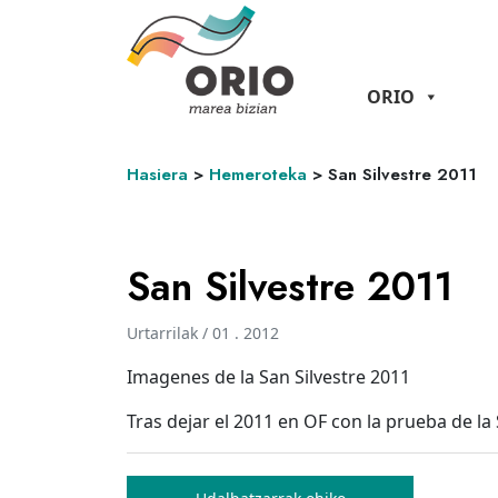
ORIO
Hasiera
>
Hemeroteka
>
San Silvestre 2011
San Silvestre 2011
Urtarrilak / 01 . 2012
Imagenes de la San Silvestre 2011
Tras dejar el 2011 en OF con la prueba de la 
Bidalketetan