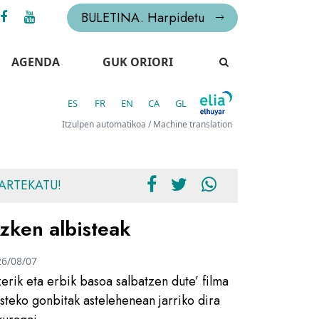
BULETINA. Harpidetu
AGENDA
GUK ORIORI
ES
FR
EN
CA
GL
Itzulpen automatikoa / Machine translation
ARTEKATU!
zken albisteak
26/08/07
zerik eta erbik basoa salbatzen dute’ filma
usteko gonbitak astelehenean jarriko dira