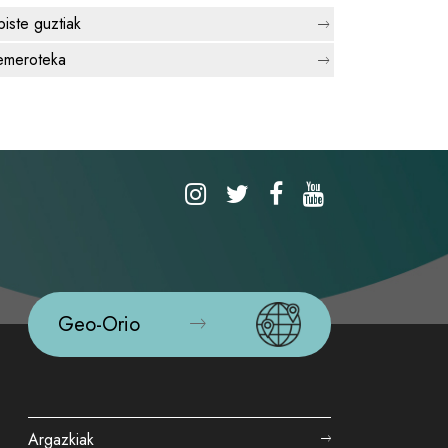
biste guztiak
meroteka
Geo-Orio
Argazkiak