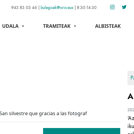
943 83 03 46
|
bulegoak@orio.eus
|
8:30-14:30
UDALA
TRAMITEAK
ALBISTEAK
P
A
20
San silvestre que gracias a las fotograf
‘A
ik