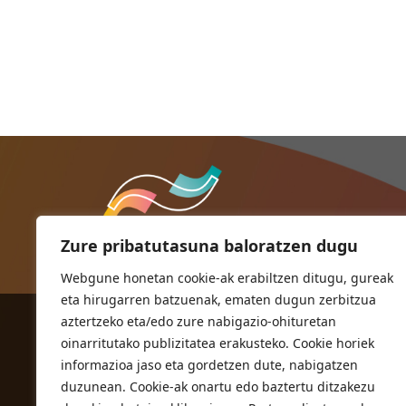
Zure pribatutasuna baloratzen dugu
Webgune honetan cookie-ak erabiltzen ditugu, gureak
eta hirugarren batzuenak, ematen dugun zerbitzua
aztertzeko eta/edo zure nabigazio-ohituretan
ORIOKO UDALA
oinarritutako publizitatea erakusteko. Cookie horiek
Herriko plaza,1
informazioa jaso eta gordetzen dute, nabigatzen
20810 Orio (Gipuzkoa)
duzunean. Cookie-ak onartu edo baztertu ditzakezu
T. 943 83 03 46