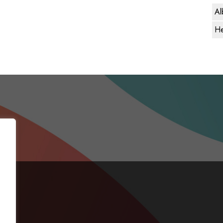
Al
He