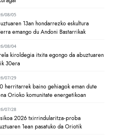
kuragai
26/08/05
uztuaren 13an hondarrezko eskultura
ilerra emango du Andoni Bastarrikak
26/08/04
rela kiroldegia itxita egongo da abuztuaren
tik 30era
26/07/29
0 herritarrek baino gehiagok eman dute
ena Orioko komunitate energetikoan
26/07/28
asikoa 2026 txirrindularitza-proba
uztuaren 1ean pasatuko da Oriotik