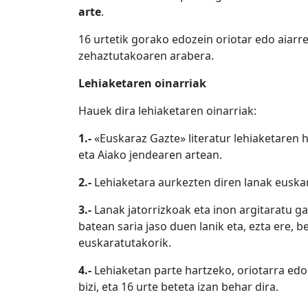
arte
.
16 urtetik gorako edozein oriotar edo aiarr
zehaztutakoaren arabera.
Lehiaketaren oinarriak
Hauek dira lehiaketaren oinarriak:
1.-
«Euskaraz Gazte» literatur lehiaketaren 
eta Aiako jendearen artean.
2.-
Lehiaketara aurkezten diren lanak euskar
3.-
Lanak jatorrizkoak eta inon argitaratu g
batean saria jaso duen lanik eta, ezta ere, 
euskaratutakorik.
4.-
Lehiaketan parte hartzeko, oriotarra edo 
bizi, eta 16 urte beteta izan behar dira.