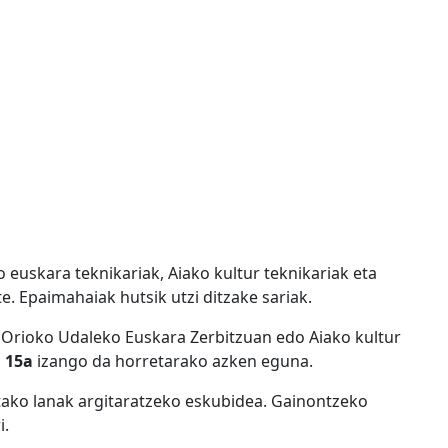
euskara teknikariak, Aiako kultur teknikariak eta
. Epaimahaiak hutsik utzi ditzake sariak.
 Orioko Udaleko Euskara Zerbitzuan edo Aiako kultur
 15a
izango da horretarako azken eguna.
tako lanak argitaratzeko eskubidea. Gainontzeko
i.