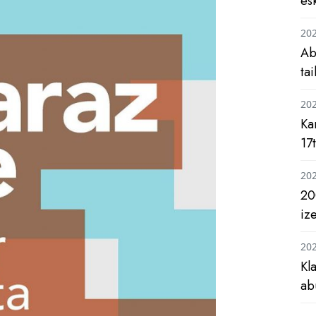
es
20
Ab
ta
20
Ka
17
20
20
iz
20
Kl
ab