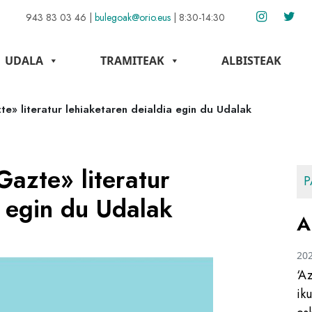
943 83 03 46
|
bulegoak@orio.eus
|
8:30-14:30
UDALA
TRAMITEAK
ALBISTEAK
» literatur lehiaketaren deialdia egin du Udalak
azte» literatur
P
a egin du Udalak
A
20
‘A
ik