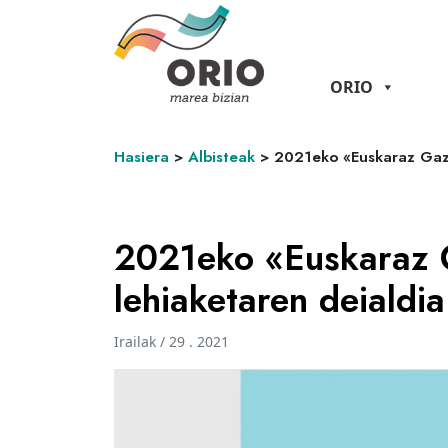
ORIO
Hasiera
>
Albisteak
>
2021eko «Euskaraz Gazte
2021eko «Euskaraz G
lehiaketaren deialdi
Irailak / 29 . 2021