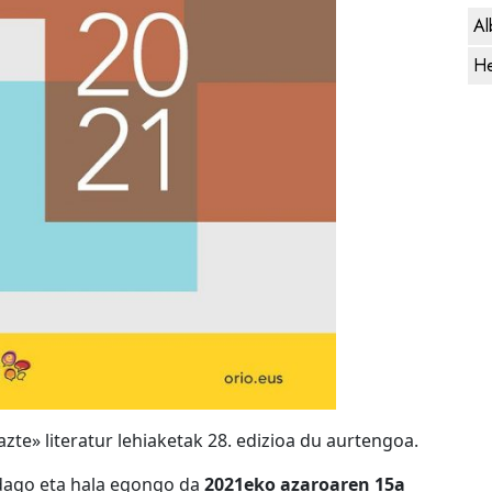
Al
He
te» literatur lehiaketak 28. edizioa du aurtengoa.
dago eta hala egongo da
2021eko azaroaren 15a