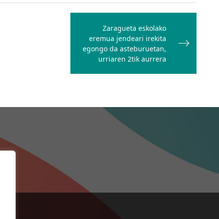
Zaragueta eskolako
eremua jendeari irekita
egongo da asteburuetan,
urriaren 2tik aurrera