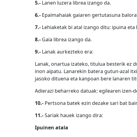
5.-
Lanen luzera librea izango da.
6.-
Epaimahaiak gaiaren gertutasuna balora
7.-
Lehiaketak bi atal izango ditu: ipuina eta 
8.-
Gaia librea izango da.
9.-
Lanak aurkezteko era:
Lanak, onartua izateko, titulua besterik ez 
inon aipatu. Lanarekin batera gutun-azal it
jasoko dituena eta kanpoan bere lanaren tit
Adierazi beharreko datuak: egilearen izen-de
10.-
Pertsona batek ezin dezake sari bat bai
11.-
Sariak hauek izango dira:
Ipuinen atala