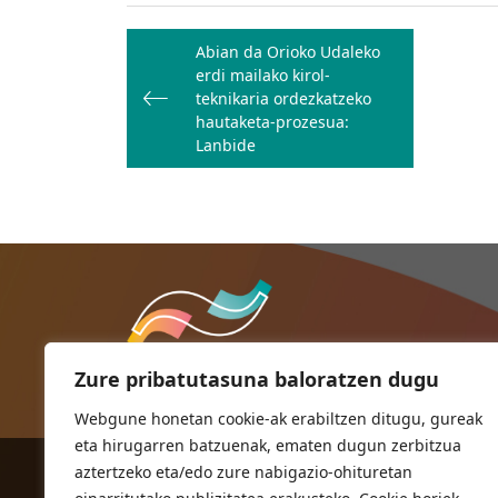
Bidalketetan
Abian da Orioko Udaleko
zehar
erdi mailako kirol-
nabigatu
teknikaria ordezkatzeko
hautaketa-prozesua:
Lanbide
Zure pribatutasuna baloratzen dugu
Webgune honetan cookie-ak erabiltzen ditugu, gureak
eta hirugarren batzuenak, ematen dugun zerbitzua
aztertzeko eta/edo zure nabigazio-ohituretan
ORIOKO UDALA