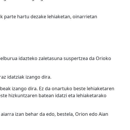
ek parte hartu dezake lehiaketan, oinarrietan
helburua idazteko zaletasuna suspertzea da Orioko
az idatziak izango dira.
abeak izango dira. Ez da onartuko beste lehiaketaren
beste hizkuntzaren batean idatzi eta lehiaketarako
aiarra izan behar da edo, bestela, Orion edo Aian