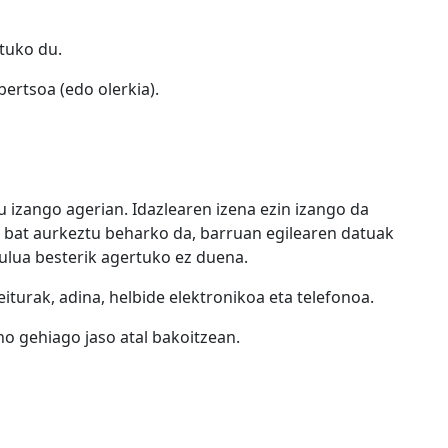
tuko du.
bertsoa (edo olerkia).
du izango agerian. Idazlearen izena ezin izango da
xi bat aurkeztu beharko da, barruan egilearen datuak
ulua besterik agertuko ez duena.
iturak, adina, helbide elektronikoa eta telefonoa.
no gehiago jaso atal bakoitzean.