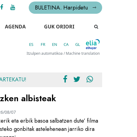
BULETINA. Harpidetu
AGENDA
GUK ORIORI
ES
FR
EN
CA
GL
Itzulpen automatikoa / Machine translation
ARTEKATU!
zken albisteak
26/08/07
zerik eta erbik basoa salbatzen dute’ filma
usteko gonbitak astelehenean jarriko dira