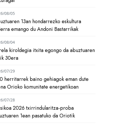
kuragai
26/08/05
uztuaren 13an hondarrezko eskultura
ilerra emango du Andoni Bastarrikak
26/08/04
rela kiroldegia itxita egongo da abuztuaren
tik 30era
26/07/29
0 herritarrek baino gehiagok eman dute
ena Orioko komunitate energetikoan
26/07/28
asikoa 2026 txirrindularitza-proba
uztuaren 1ean pasatuko da Oriotik