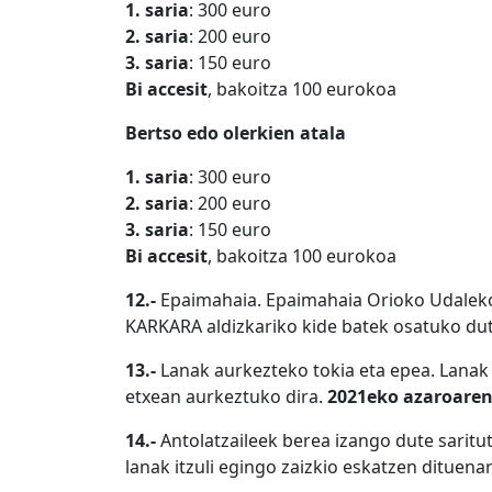
1. saria
: 300 euro
2. saria
: 200 euro
3. saria
: 150 euro
Bi accesit
, bakoitza 100 eurokoa
Bertso edo olerkien atala
1. saria
: 300 euro
2. saria
: 200 euro
3. saria
: 150 euro
Bi accesit
, bakoitza 100 eurokoa
12.-
Epaimahaia. Epaimahaia Orioko Udaleko 
KARKARA aldizkariko kide batek osatuko dute
13.-
Lanak aurkezteko tokia eta epea. Lanak
etxean aurkeztuko dira.
2021eko azaroaren
14.-
Antolatzaileek berea izango dute saritu
lanak itzuli egingo zaizkio eskatzen dituenar