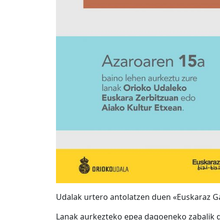
Udalak urtero antolatzen duen «Euskaraz Gaz
Lanak aurkezteko epea dagoeneko zabalik 