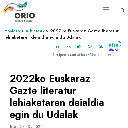
Hasiera
>
Albisteak
>
2022ko Euskaraz Gazte literatur
lehiaketaren deialdia egin du Udalak
ES
FR
EN
CA
GL
Itzulpen automatikoa / Machine translation
2022ko Euskaraz
Gazte literatur
lehiaketaren deialdia
egin du Udalak
Irailak / 28 . 2022