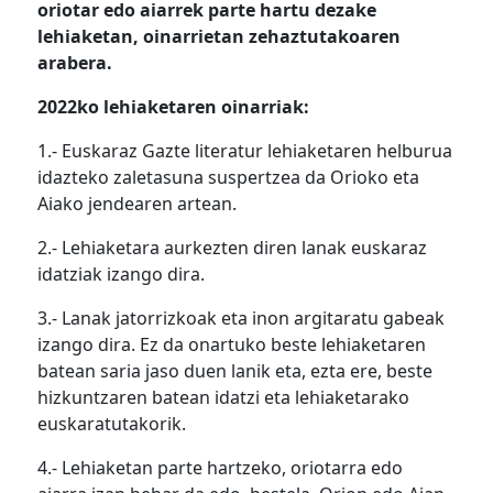
oriotar edo aiarrek parte hartu dezake
lehiaketan, oinarrietan zehaztutakoaren
arabera.
2022ko lehiaketaren oinarriak:
1.- Euskaraz Gazte literatur lehiaketaren helburua
idazteko zaletasuna suspertzea da Orioko eta
Aiako jendearen artean.
2.- Lehiaketara aurkezten diren lanak euskaraz
idatziak izango dira.
3.- Lanak jatorrizkoak eta inon argitaratu gabeak
izango dira. Ez da onartuko beste lehiaketaren
batean saria jaso duen lanik eta, ezta ere, beste
hizkuntzaren batean idatzi eta lehiaketarako
euskaratutakorik.
4.- Lehiaketan parte hartzeko, oriotarra edo