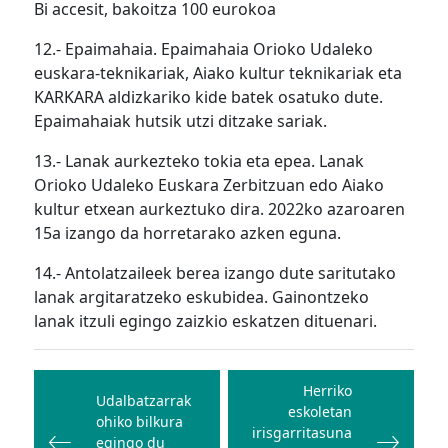
Bi accesit, bakoitza 100 eurokoa
12.- Epaimahaia. Epaimahaia Orioko Udaleko
euskara-teknikariak, Aiako kultur teknikariak eta
KARKARA aldizkariko kide batek osatuko dute.
Epaimahaiak hutsik utzi ditzake sariak.
13.- Lanak aurkezteko tokia eta epea. Lanak
Orioko Udaleko Euskara Zerbitzuan edo Aiako
kultur etxean aurkeztuko dira. 2022ko azaroaren
15a izango da horretarako azken eguna.
14.- Antolatzaileek berea izango dute saritutako
lanak argitaratzeko eskubidea. Gainontzeko
lanak itzuli egingo zaizkio eskatzen dituenari.
Bidalketetan
zehar
Herriko
Udalbatzarrak
eskoletan
nabigatu
ohiko bilkura
irisgarritasuna
egingo du