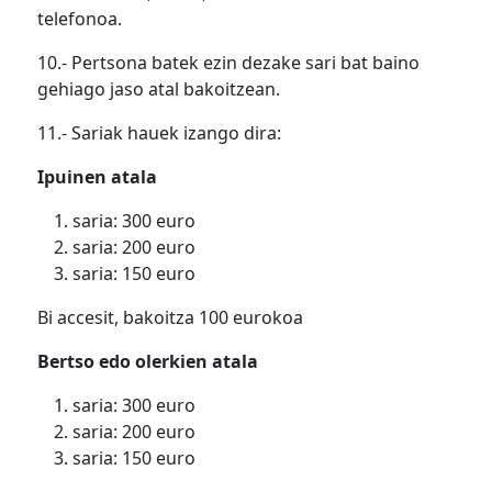
telefonoa.
10.- Pertsona batek ezin dezake sari bat baino
gehiago jaso atal bakoitzean.
11.- Sariak hauek izango dira:
Ipuinen atala
saria: 300 euro
saria: 200 euro
saria: 150 euro
Bi accesit, bakoitza 100 eurokoa
Bertso edo olerkien atala
saria: 300 euro
saria: 200 euro
saria: 150 euro