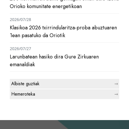
Orioko komunitate energetikoan
2026/07/28
Klasikoa 2026 txirrindularitza-proba abuztuaren
1ean pasatuko da Oriotik
2026/07/27
Larunbatean hasiko dira Gure Zirkuaren
emanaldiak
Albiste guztiak
Hemeroteka