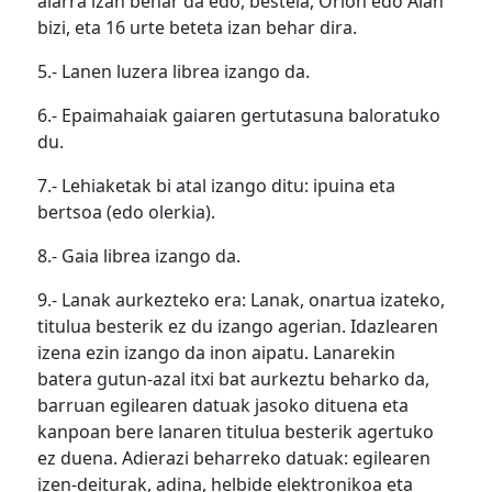
aiarra izan behar da edo, bestela, Orion edo Aian
bizi, eta 16 urte beteta izan behar dira.
5.- Lanen luzera librea izango da.
6.- Epaimahaiak gaiaren gertutasuna baloratuko
du.
7.- Lehiaketak bi atal izango ditu: ipuina eta
bertsoa (edo olerkia).
8.- Gaia librea izango da.
9.- Lanak aurkezteko era:
Lanak, onartua izateko,
titulua besterik ez du izango agerian. Idazlearen
izena ezin izango da inon aipatu. Lanarekin
batera gutun-azal itxi bat aurkeztu beharko da,
barruan egilearen datuak jasoko dituena eta
kanpoan bere lanaren titulua besterik agertuko
ez duena.
Adierazi beharreko datuak: egilearen
izen-deiturak, adina, helbide elektronikoa eta