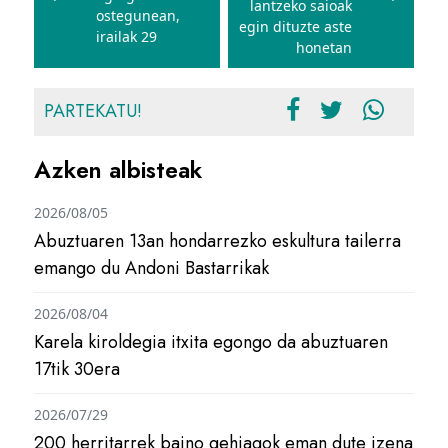
lantzeko saioak
ostegunean,
egin dituzte aste
irailak 29
honetan
PARTEKATU!
Azken albisteak
2026/08/05
Abuztuaren 13an hondarrezko eskultura tailerra
emango du Andoni Bastarrikak
2026/08/04
Karela kiroldegia itxita egongo da abuztuaren
17tik 30era
2026/07/29
200 herritarrek baino gehiagok eman dute izena