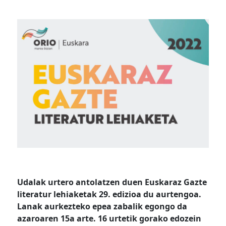
Udalak urtero antolatzen duen Euskaraz Gazte
literatur lehiaketak 29. edizioa du aurtengoa.
Lanak aurkezteko epea zabalik egongo da
azaroaren 15a arte. 16 urtetik gorako edozein