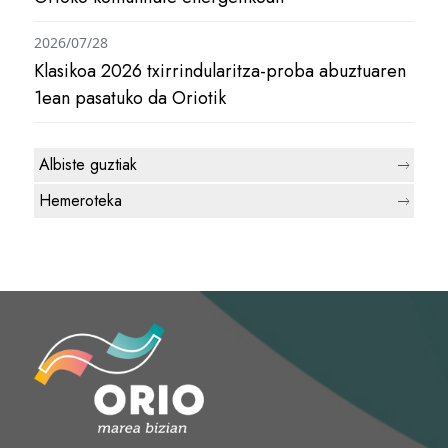
2026/07/28
Klasikoa 2026 txirrindularitza-proba abuztuaren
1ean pasatuko da Oriotik
Albiste guztiak
Hemeroteka