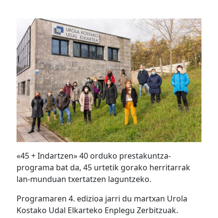
«45 + Indartzen» 40 orduko prestakuntza-
programa bat da, 45 urtetik gorako herritarrak
lan-munduan txertatzen laguntzeko.
Programaren 4. edizioa jarri du martxan Urola
Kostako Udal Elkarteko Enplegu Zerbitzuak.