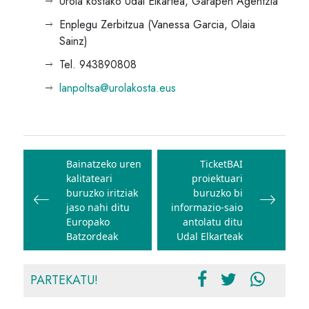
Urola kostako Udal Elkartea, Garapen Agentzia
Enplegu Zerbitzua (Vanessa Garcia, Olaia
Sainz)
Tel. 943890808
lanpoltsa@urolakosta.eus
Bidalketetan
zehar
Bainatzeko uren
TicketBAI
kalitateari
proiektuari
nabigatu
buruzko iritziak
buruzko bi
jaso nahi ditu
informazio-saio
Europako
antolatu ditu
Batzordeak
Udal Elkarteak
PARTEKATU!