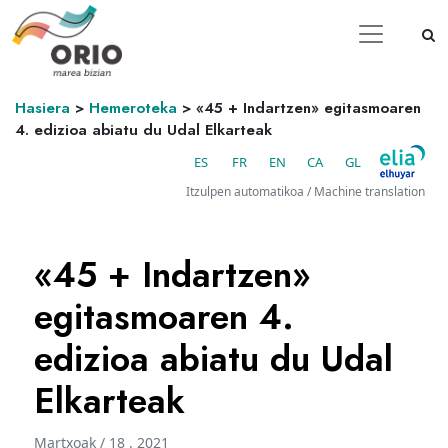
Hasiera
>
Hemeroteka
>
«45 + Indartzen» egitasmoaren
4. edizioa abiatu du Udal Elkarteak
ES
FR
EN
CA
GL
Itzulpen automatikoa / Machine translation
«45 + Indartzen»
egitasmoaren 4.
edizioa abiatu du Udal
Elkarteak
Martxoak / 18 . 2021