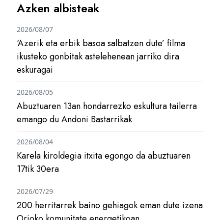
Azken albisteak
2026/08/07
‘Azerik eta erbik basoa salbatzen dute’ filma
ikusteko gonbitak astelehenean jarriko dira
eskuragai
2026/08/05
Abuztuaren 13an hondarrezko eskultura tailerra
emango du Andoni Bastarrikak
2026/08/04
Karela kiroldegia itxita egongo da abuztuaren
17tik 30era
2026/07/29
200 herritarrek baino gehiagok eman dute izena
Orioko komunitate energetikoan