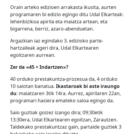
Orain arteko edizioen arrakasta ikusita, aurten
programaren bi edizio egingo ditu Udal Elkarteak:
lehenbizikoa apirila eta maiatza artean, eta
bigarrena, berriz, azaro-abenduetan.
Argazkian iaz egindako 3. edizioko parte-
hartzaileak ageri dira, Udal Elkartearen
egoitzaren aurrean.
Zer da «45 + Indartzen»?
40 orduko prestakuntza-prozesua da, 4 orduko
10 saiotan banatua.
Ikastaroak bi aste iraungo
du
: maiatzaren 3tik 14ra. Aurrez, apirilaren 22an,
programari hasiera emateko saioa egingo da.
Saio guztiak goizez izango dira; 09:30etik
13:30era, Udal Elkartearen egoitzan, Zarautzen.
Taldekako prestakuntzaz gain, partaide guztiek 3
bakarkako saio jasoko dituzte.