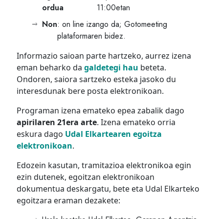
ordua
11:00etan
Non
: on line izango da; Gotomeeting
plataformaren bidez.
Informazio saioan parte hartzeko, aurrez izena
eman beharko da
galdetegi hau
beteta.
Ondoren, saiora sartzeko esteka jasoko du
interesdunak bere posta elektronikoan.
Programan izena emateko epea zabalik dago
apirilaren 21era arte
. Izena emateko orria
eskura dago
Udal Elkartearen egoitza
elektronikoan
.
Edozein kasutan, tramitazioa elektronikoa egin
ezin dutenek, egoitzan elektronikoan
dokumentua deskargatu, bete eta Udal Elkarteko
egoitzara eraman dezakete: