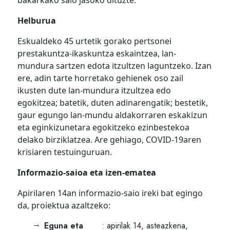
Helburua
Eskualdeko 45 urtetik gorako pertsonei
prestakuntza-ikaskuntza eskaintzea, lan-
mundura sartzen edota itzultzen laguntzeko. Izan
ere, adin tarte horretako gehienek oso zail
ikusten dute lan-mundura itzultzea edo
egokitzea; batetik, duten adinarengatik; bestetik,
gaur egungo lan-mundu aldakorraren eskakizun
eta eginkizunetara egokitzeko ezinbestekoa
delako birziklatzea. Are gehiago, COVID-19aren
krisiaren testuinguruan.
Informazio-saioa eta izen-ematea
Apirilaren 14an informazio-saio ireki bat egingo
da, proiektua azaltzeko:
Eguna eta
: apirilak 14, asteazkena,