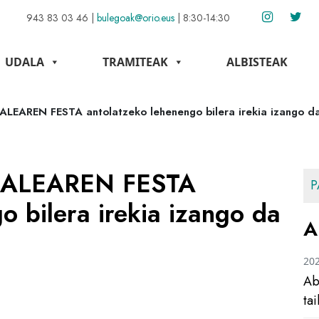
943 83 03 46
|
bulegoak@orio.eus
|
8:30-14:30
UDALA
TRAMITEAK
ALBISTEAK
LEAREN FESTA antolatzeko lehenengo bilera irekia izango d
BALEAREN FESTA
P
o bilera irekia izango da
A
20
Ab
ta