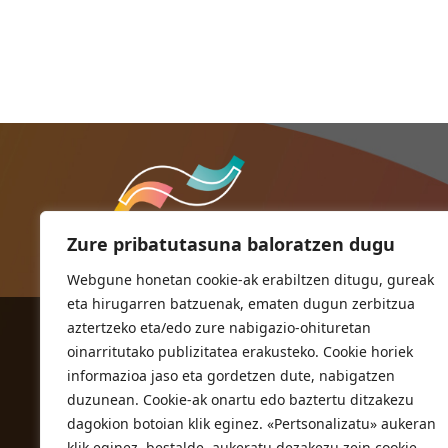
Zure pribatutasuna baloratzen dugu
Webgune honetan cookie-ak erabiltzen ditugu, gureak
eta hirugarren batzuenak, ematen dugun zerbitzua
aztertzeko eta/edo zure nabigazio-ohituretan
ORIOKO UDALA
oinarritutako publizitatea erakusteko. Cookie horiek
Herriko plaza,1
informazioa jaso eta gordetzen dute, nabigatzen
20810 Orio (Gipuzkoa)
duzunean. Cookie-ak onartu edo baztertu ditzakezu
T. 943 83 03 46
dagokion botoian klik eginez. «Pertsonalizatu» aukeran
klik eginez, bestalde, aukeratu dezakezu zein cookie