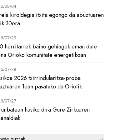
26/08/04
rela kiroldegia itxita egongo da abuztuaren
tik 30era
26/07/29
0 herritarrek baino gehiagok eman dute
ena Orioko komunitate energetikoan
26/07/28
asikoa 2026 txirrindularitza-proba
uztuaren 1ean pasatuko da Oriotik
26/07/27
runbatean hasiko dira Gure Zirkuaren
analdiak
biste guztiak