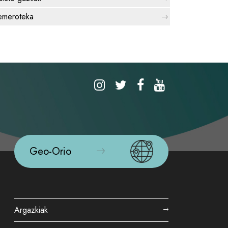
meroteka
Geo-Orio
Argazkiak