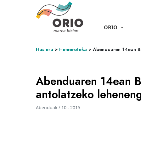
ORIO
Hasiera
>
Hemeroteka
>
Abenduaren 14ean BA
Abenduaren 14ean 
antolatzeko leheneng
Abenduak / 10 . 2015