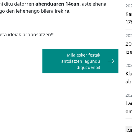
hi ditu datorren
abenduaren 14ean
, astelehena,
20
o den lehenengo bilera irekira.
Ka
17
eta ideiak proposatzen!!!
20
20
iz
Mila esker festak
antolatzen lagundu
20
diguzuenoi!
Kl
ab
20
La
em
Al