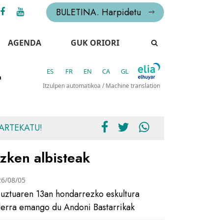
BULETINA. Harpidetu
AGENDA
GUK ORIORI
ES
FR
EN
CA
GL
a
Itzulpen automatikoa / Machine translation
ARTEKATU!
zken albisteak
26/08/05
uztuaren 13an hondarrezko eskultura
ilerra emango du Andoni Bastarrikak