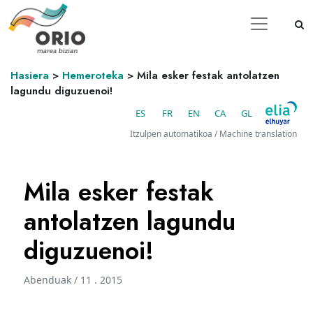
Hasiera
>
Hemeroteka
>
Mila esker festak antolatzen
lagundu diguzuenoi!
ES
FR
EN
CA
GL
Itzulpen automatikoa / Machine translation
Mila esker festak
antolatzen lagundu
diguzuenoi!
Abenduak / 11 . 2015