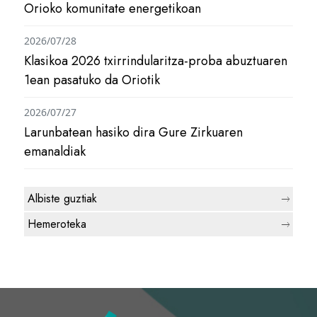
Orioko komunitate energetikoan
2026/07/28
Klasikoa 2026 txirrindularitza-proba abuztuaren
1ean pasatuko da Oriotik
2026/07/27
Larunbatean hasiko dira Gure Zirkuaren
emanaldiak
Albiste guztiak
Hemeroteka