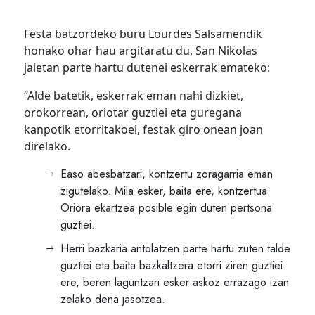
Festa batzordeko buru Lourdes Salsamendik
honako ohar hau argitaratu du, San Nikolas
jaietan parte hartu dutenei eskerrak emateko:
“Alde batetik, eskerrak eman nahi dizkiet,
orokorrean, oriotar guztiei eta guregana
kanpotik etorritakoei, festak giro onean joan
direlako.
Easo abesbatzari, kontzertu zoragarria eman
zigutelako. Mila esker, baita ere, kontzertua
Oriora ekartzea posible egin duten pertsona
guztiei.
Herri bazkaria antolatzen parte hartu zuten talde
guztiei eta baita bazkaltzera etorri ziren guztiei
ere, beren laguntzari esker askoz errazago izan
zelako dena jasotzea.