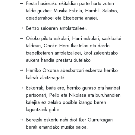
Festa hasierako ekitaldian parte hartu zuten
talde guztiei: Musika Eskola, Harribil, Salatxo,
deiadarrakoei eta Etxeberria anaiei.
Bertso saioaren antolatzaileei.
Orioko pilota eskolari, Harri eskolari, saskibaloi
taldeari, Orioko Herri Ikastolari eta dardo
txapelketaren antolatzaileei, kirol zaleentzako
aukera handia prestatu dutelako.
Herriko Otxotea abesbatzari eskertza herriko
kaleak alaitzeagatik.
Eskerrak, baita ere, herriko guraso eta hainbat
pertsonari, Pello eta Nikolasa eta buruhandien
kalejira ez zelako posible izango beren
laguntzarik gabe.
Bereziki eskertu nahi diot Iker Gurrutxagari
berak emandako musika saioa.