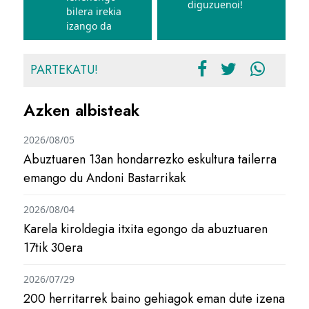
diguzuenoi!
bilera irekia
izango da
PARTEKATU!
Azken albisteak
2026/08/05
Abuztuaren 13an hondarrezko eskultura tailerra
emango du Andoni Bastarrikak
2026/08/04
Karela kiroldegia itxita egongo da abuztuaren
17tik 30era
2026/07/29
200 herritarrek baino gehiagok eman dute izena