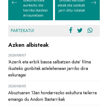
dokumentala
ondoko kantxan
aurkeztu die
ateak eta saskiak
herriko ikasleei
jarri ditu Udalak
Arraunetxen
PARTEKATU!
Azken albisteak
2026/08/07
‘Azerik eta erbik basoa salbatzen dute’ filma
ikusteko gonbitak astelehenean jarriko dira
eskuragai
2026/08/05
Abuztuaren 13an hondarrezko eskultura tailerra
emango du Andoni Bastarrikak