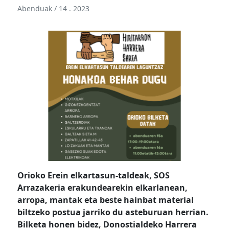
Abenduak / 14 . 2023
Orioko Erein elkartasun-taldeak, SOS
Arrazakeria erakundearekin elkarlanean,
arropa, mantak eta beste hainbat material
biltzeko postua jarriko du asteburuan herrian.
Bilketa honen bidez, Donostialdeko Harrera