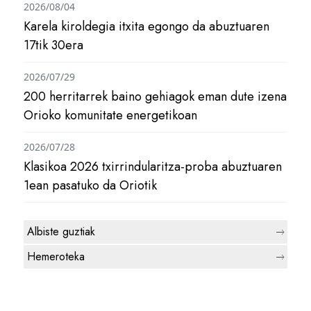
2026/08/04
Karela kiroldegia itxita egongo da abuztuaren
17tik 30era
2026/07/29
200 herritarrek baino gehiagok eman dute izena
Orioko komunitate energetikoan
2026/07/28
Klasikoa 2026 txirrindularitza-proba abuztuaren
1ean pasatuko da Oriotik
Albiste guztiak
Hemeroteka