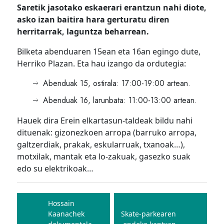
Saretik jasotako eskaerari erantzun nahi diote,
asko izan baitira hara gerturatu diren
herritarrak, laguntza beharrean.
Bilketa abenduaren 15ean eta 16an egingo dute,
Herriko Plazan. Eta hau izango da ordutegia:
Abenduak 15, ostirala: 17:00-19:00 artean.
Abenduak 16, larunbata: 11:00-13:00 artean.
Hauek dira Erein elkartasun-taldeak bildu nahi
dituenak: gizonezkoen arropa (barruko arropa,
galtzerdiak, prakak, eskularruak, txanoak…),
motxilak, mantak eta lo-zakuak, gasezko suak
edo su elektrikoak…
Bidalketetan
zehar
Hossain
Kaanachek
Skate-parkearen
nabigatu