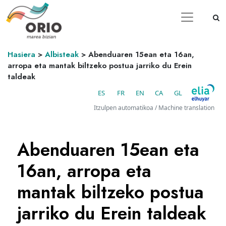
Hasiera
>
Albisteak
>
Abenduaren 15ean eta 16an,
arropa eta mantak biltzeko postua jarriko du Erein
taldeak
ES
FR
EN
CA
GL
Itzulpen automatikoa / Machine translation
Abenduaren 15ean eta
16an, arropa eta
mantak biltzeko postua
jarriko du Erein taldeak