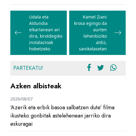
Bidalketetan
zehar
Udala eta
Kamel Ziani
Aldundia
krosa egingo da
nabigatu
elkarlanean ari
aurten
dira, kiroldegiko
lehenbiziko
instalazioak
aldiz,
hobetzeko
sanikolasetan
PARTEKATU!
Azken albisteak
2026/08/07
‘Azerik eta erbik basoa salbatzen dute’ filma
ikusteko gonbitak astelehenean jarriko dira
eskuragai