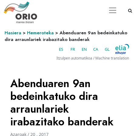
Hasiera
>
Hemeroteka
>
Abenduaren 9an bedeinkatuko
dira arraunlariek irabazitako banderak
ES
FR
EN
CA
GL
Itzulpen automatikoa / Machine translation
Abenduaren 9an
bedeinkatuko dira
arraunlariek
irabazitako banderak
Azaroak / 20 . 2017