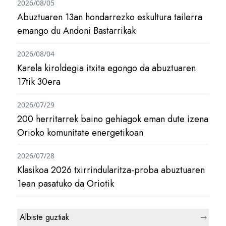
2026/08/05
Abuztuaren 13an hondarrezko eskultura tailerra
emango du Andoni Bastarrikak
2026/08/04
Karela kiroldegia itxita egongo da abuztuaren
17tik 30era
2026/07/29
200 herritarrek baino gehiagok eman dute izena
Orioko komunitate energetikoan
2026/07/28
Klasikoa 2026 txirrindularitza-proba abuztuaren
1ean pasatuko da Oriotik
Albiste guztiak