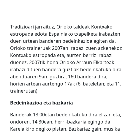
Tradizioari jarraituz, Orioko taldeak Kontxako
estropada edota Espainiako txapelketa irabazten
duen urtean banderen bedeinkazioa egiten da.
Orioko traineruak 2007an irabazi zuen azkenekoz
Kontxako estropada eta, aurten berriz irabazi
duenez, 2007tik hona Orioko Arraun Elkarteak
irabazi dituen bandera guztiak bedeinkatuko dira
abenduaren 9an: guztira, 160 bandera dira,
horien artean aurtengo 17ak (6, bateletan; eta 11,
trainerutan).
Bedeinkazioa eta bazkaria
Banderak 13:00etan bedeinkatuko dira elizan eta,
ondoren, 14:30ean, herri-bazkaria egingo da
Karela kiroldegiko pistan. Bazkariaz gain, musika