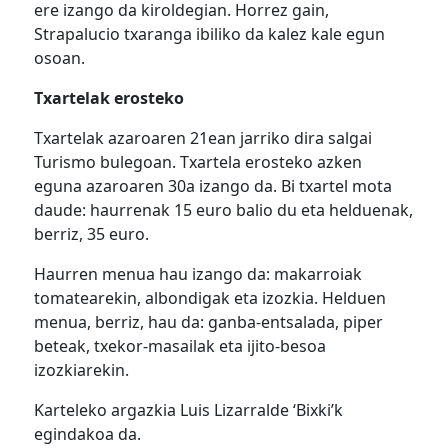
ere izango da kiroldegian. Horrez gain,
Strapalucio txaranga ibiliko da kalez kale egun
osoan.
Txartelak erosteko
Txartelak azaroaren 21ean jarriko dira salgai
Turismo bulegoan. Txartela erosteko azken
eguna azaroaren 30a izango da. Bi txartel mota
daude: haurrenak 15 euro balio du eta helduenak,
berriz, 35 euro.
Haurren menua hau izango da: makarroiak
tomatearekin, albondigak eta izozkia. Helduen
menua, berriz, hau da: ganba-entsalada, piper
beteak, txekor-masailak eta ijito-besoa
izozkiarekin.
Karteleko argazkia Luis Lizarralde ‘Bixki’k
egindakoa da.