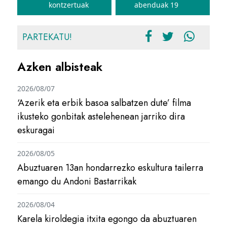
kontzertuak
abenduak 19
PARTEKATU!
Azken albisteak
2026/08/07
‘Azerik eta erbik basoa salbatzen dute’ filma
ikusteko gonbitak astelehenean jarriko dira
eskuragai
2026/08/05
Abuztuaren 13an hondarrezko eskultura tailerra
emango du Andoni Bastarrikak
2026/08/04
Karela kiroldegia itxita egongo da abuztuaren