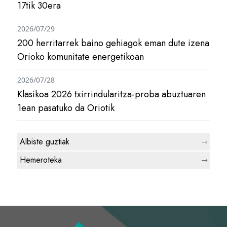
17tik 30era
2026/07/29
200 herritarrek baino gehiagok eman dute izena
Orioko komunitate energetikoan
2026/07/28
Klasikoa 2026 txirrindularitza-proba abuztuaren
1ean pasatuko da Oriotik
Albiste guztiak
Hemeroteka