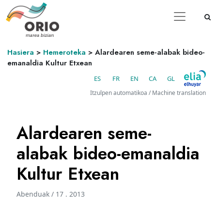
Hasiera
>
Hemeroteka
>
Alardearen seme-alabak bideo-
emanaldia Kultur Etxean
ES
FR
EN
CA
GL
Itzulpen automatikoa / Machine translation
Alardearen seme-
alabak bideo-emanaldia
Kultur Etxean
Abenduak / 17 . 2013