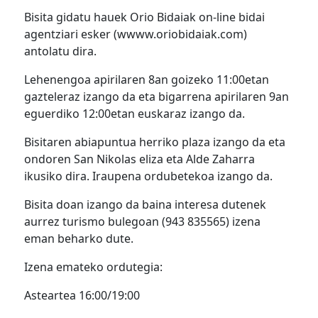
Bisita gidatu hauek Orio Bidaiak on-line bidai
agentziari esker (wwww.oriobidaiak.com)
antolatu dira.
Lehenengoa apirilaren 8an goizeko 11:00etan
gazteleraz izango da eta bigarrena apirilaren 9an
eguerdiko 12:00etan euskaraz izango da.
Bisitaren abiapuntua herriko plaza izango da eta
ondoren San Nikolas eliza eta Alde Zaharra
ikusiko dira. Iraupena ordubetekoa izango da.
Bisita doan izango da baina interesa dutenek
aurrez turismo bulegoan (943 835565) izena
eman beharko dute.
Izena emateko ordutegia:
Asteartea 16:00/19:00