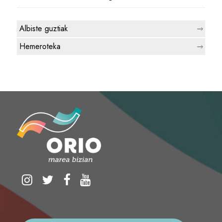
Albiste guztiak
Hemeroteka