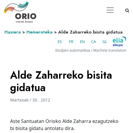
Hasiera
>
Hemeroteka
>
Alde Zaharreko bisita gidatua
ES
FR
EN
CA
GL
Itzulpen automatikoa / Machine translation
Alde Zaharreko bisita
gidatua
Martxoak / 30 . 2012
Aste Santuatan Orioko Alde Zaharra ezagutzeko
bi bisita gidatu antolatu dira.