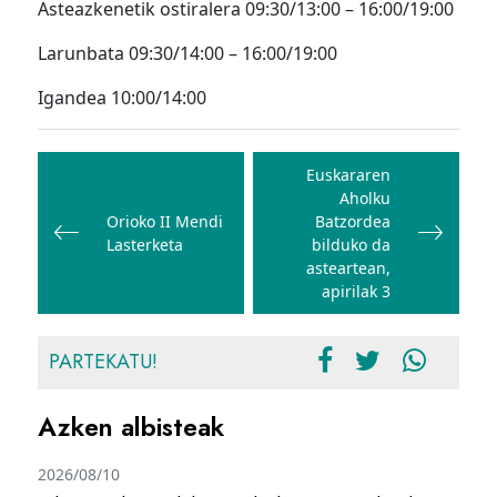
Asteazkenetik ostiralera 09:30/13:00 – 16:00/19:00
Larunbata 09:30/14:00 – 16:00/19:00
Igandea 10:00/14:00
Bidalketetan
zehar
Euskararen
Aholku
nabigatu
Orioko II Mendi
Batzordea
Lasterketa
bilduko da
asteartean,
apirilak 3
PARTEKATU!
Azken albisteak
2026/08/10