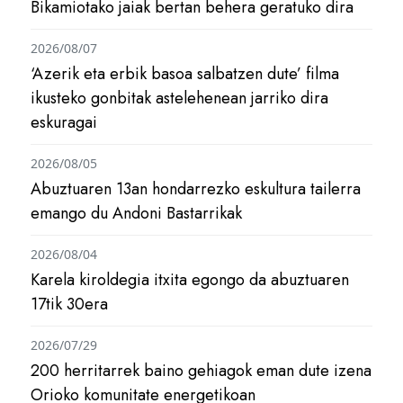
Bikamiotako jaiak bertan behera geratuko dira
2026/08/07
‘Azerik eta erbik basoa salbatzen dute’ filma
ikusteko gonbitak astelehenean jarriko dira
eskuragai
2026/08/05
Abuztuaren 13an hondarrezko eskultura tailerra
emango du Andoni Bastarrikak
2026/08/04
Karela kiroldegia itxita egongo da abuztuaren
17tik 30era
2026/07/29
200 herritarrek baino gehiagok eman dute izena
Orioko komunitate energetikoan