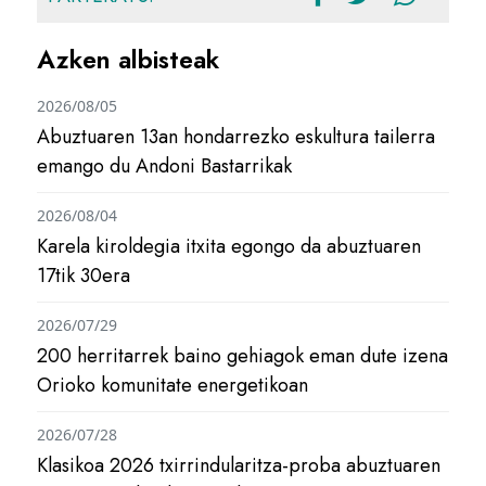
Azken albisteak
2026/08/05
Abuztuaren 13an hondarrezko eskultura tailerra
emango du Andoni Bastarrikak
2026/08/04
Karela kiroldegia itxita egongo da abuztuaren
17tik 30era
2026/07/29
200 herritarrek baino gehiagok eman dute izena
Orioko komunitate energetikoan
2026/07/28
Klasikoa 2026 txirrindularitza-proba abuztuaren