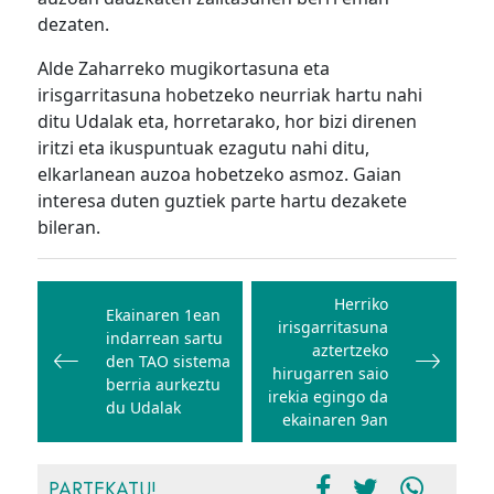
dezaten.
Alde Zaharreko mugikortasuna eta
irisgarritasuna hobetzeko neurriak hartu nahi
ditu Udalak eta, horretarako, hor bizi direnen
iritzi eta ikuspuntuak ezagutu nahi ditu,
elkarlanean auzoa hobetzeko asmoz. Gaian
interesa duten guztiek parte hartu dezakete
bileran.
Bidalketetan
zehar
Herriko
Ekainaren 1ean
irisgarritasuna
nabigatu
indarrean sartu
aztertzeko
den TAO sistema
hirugarren saio
berria aurkeztu
irekia egingo da
du Udalak
ekainaren 9an
PARTEKATU!