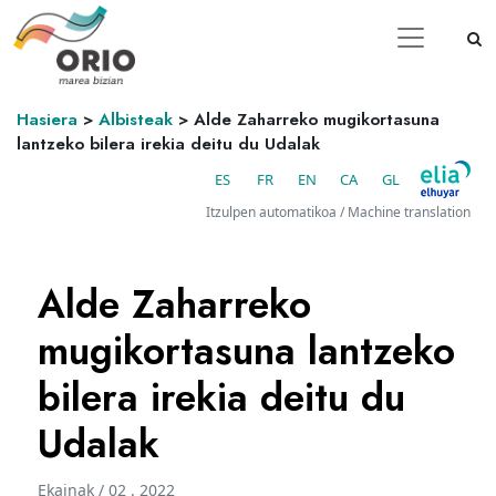
Hasiera
>
Albisteak
>
Alde Zaharreko mugikortasuna
lantzeko bilera irekia deitu du Udalak
ES
FR
EN
CA
GL
Itzulpen automatikoa / Machine translation
Alde Zaharreko
mugikortasuna lantzeko
bilera irekia deitu du
Udalak
Ekainak / 02 . 2022