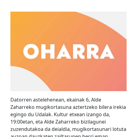
Datorren astelehenean, ekainak 6, Alde
Zaharreko mugikortasuna aztertzeko bilera irekia
egingo du Udalak. Kultur etxean izango da,
19:00etan, eta Alde Zaharreko bizilagunei
zuzendutakoa da deialdia, mugikortasunari lotuta
auzoan dauzkaten zailtasunen berri eman