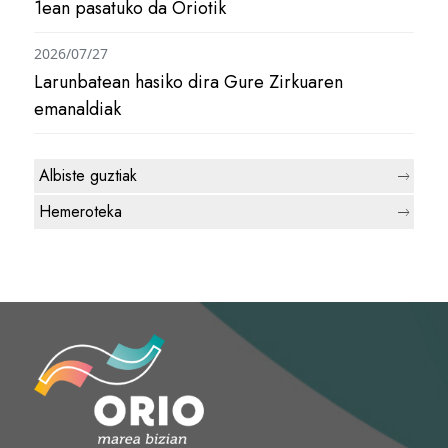
1ean pasatuko da Oriotik
2026/07/27
Larunbatean hasiko dira Gure Zirkuaren
emanaldiak
Albiste guztiak
Hemeroteka