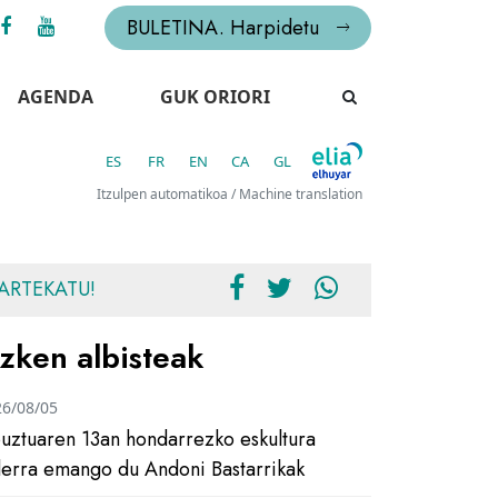
BULETINA. Harpidetu
AGENDA
GUK ORIORI
ES
FR
EN
CA
GL
Itzulpen automatikoa / Machine translation
ARTEKATU!
zken albisteak
26/08/05
uztuaren 13an hondarrezko eskultura
ilerra emango du Andoni Bastarrikak