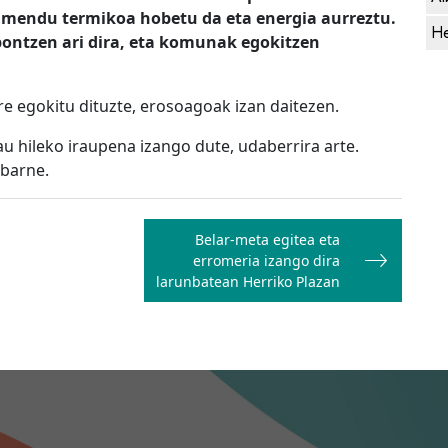
solamendu termikoa hobetu da eta energia aurreztu.
He
pontzen ari dira, eta komunak
egokitzen
re egokitu dituzte, erosoagoak izan daitezen.
au hileko iraupena izango dute, udaberrira arte.
 barne.
Belar-meta egitea eta
erromeria izango dira
larunbatean Herriko Plazan