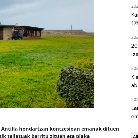
20
Ka
17
20
20
iz
20
Kl
ab
20
La
em
a Antilla hondartzan kontzesioan emanak dituen
ik teilatuak berritu zituen eta plaka
Al