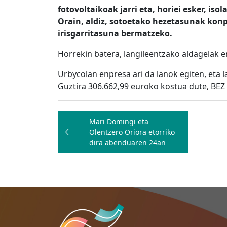
fotovoltaikoak jarri eta, horiei esker, i
Orain, aldiz, sotoetako hezetasunak kon
irisgarritasuna bermatzeko.
Horrekin batera, langileentzako aldagelak e
Urbycolan enpresa ari da lanok egiten, eta l
Guztira 306.662,99 euroko kostua dute, BEZ
Bidalketetan
Mari Domingi eta
zehar
Olentzero Oriora etorriko
nabigatu
dira abenduaren 24an