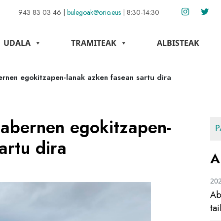
943 83 03 46
|
bulegoak@orio.eus
|
8:30-14:30
UDALA
TRAMITEAK
ALBISTEAK
ernen egokitzapen-lanak azken fasean sartu dira
tabernen egokitzapen-
P
artu dira
A
20
Ab
ta