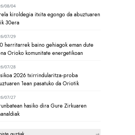
26/08/04
rela kiroldegia itxita egongo da abuztuaren
tik 30era
26/07/29
0 herritarrek baino gehiagok eman dute
ena Orioko komunitate energetikoan
26/07/28
asikoa 2026 txirrindularitza-proba
uztuaren 1ean pasatuko da Oriotik
26/07/27
runbatean hasiko dira Gure Zirkuaren
analdiak
biste guztiak