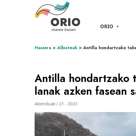
ORIO
Hasiera
>
Albisteak
>
Antilla hondartzako tab
Antilla hondartzako 
lanak azken fasean s
Abenduak / 21 . 2023