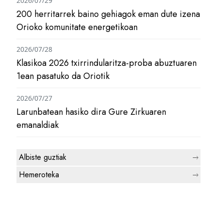
2026/07/29
200 herritarrek baino gehiagok eman dute izena
Orioko komunitate energetikoan
2026/07/28
Klasikoa 2026 txirrindularitza-proba abuztuaren
1ean pasatuko da Oriotik
2026/07/27
Larunbatean hasiko dira Gure Zirkuaren
emanaldiak
Albiste guztiak
Hemeroteka