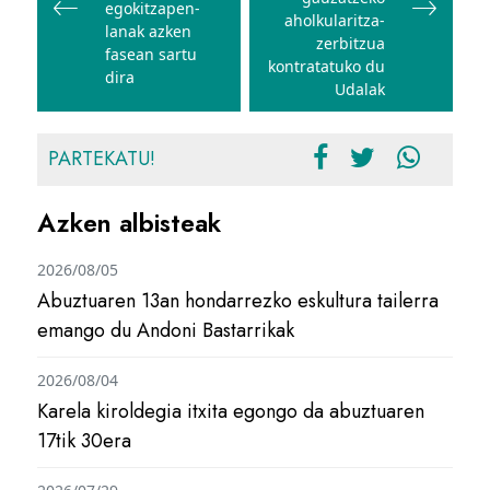
egokitzapen-
aholkularitza-
lanak azken
zerbitzua
fasean sartu
kontratatuko du
dira
Udalak
PARTEKATU!
Azken albisteak
2026/08/05
Abuztuaren 13an hondarrezko eskultura tailerra
emango du Andoni Bastarrikak
2026/08/04
Karela kiroldegia itxita egongo da abuztuaren
17tik 30era