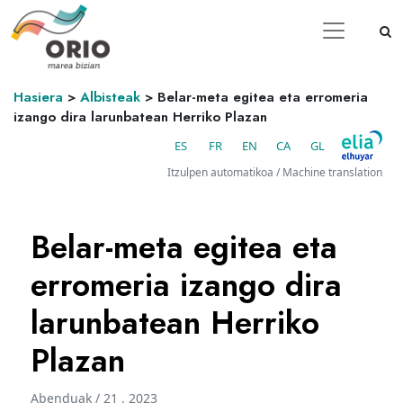
Hasiera
>
Albisteak
>
Belar-meta egitea eta erromeria
izango dira larunbatean Herriko Plazan
ES
FR
EN
CA
GL
Itzulpen automatikoa / Machine translation
Belar-meta egitea eta
erromeria izango dira
larunbatean Herriko
Plazan
Abenduak / 21 . 2023