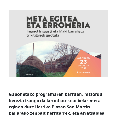
Gabonetako programaren barruan, hitzordu
berezia izango da larunbatekoa: belar-meta
egingo dute Herriko Plazan San Martin
bailarako zenbait herritarrek, eta arratsaldea