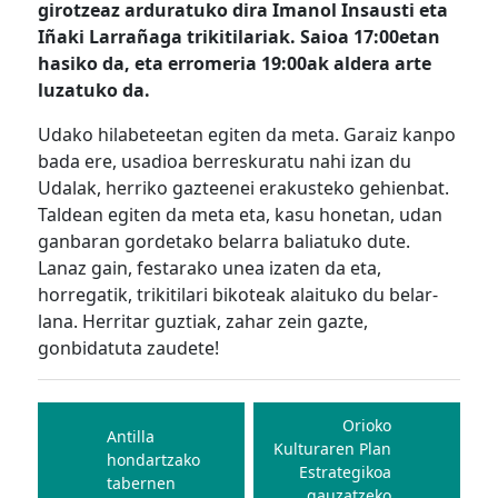
girotzeaz arduratuko dira Imanol Insausti eta
Iñaki Larrañaga trikitilariak. Saioa 17:00etan
hasiko da, eta erromeria 19:00ak aldera arte
luzatuko da.
Udako hilabeteetan egiten da meta. Garaiz kanpo
bada ere, usadioa berreskuratu nahi izan du
Udalak, herriko gazteenei erakusteko gehienbat.
Taldean egiten da meta eta, kasu honetan, udan
ganbaran gordetako belarra baliatuko dute.
Lanaz gain, festarako unea izaten da eta,
horregatik, trikitilari bikoteak alaituko du belar-
lana. Herritar guztiak, zahar zein gazte,
gonbidatuta zaudete!
Bidalketetan
zehar
Orioko
Antilla
Kulturaren Plan
nabigatu
hondartzako
Estrategikoa
tabernen
gauzatzeko