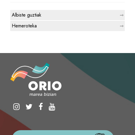
Albiste guztiak
Hemeroteka