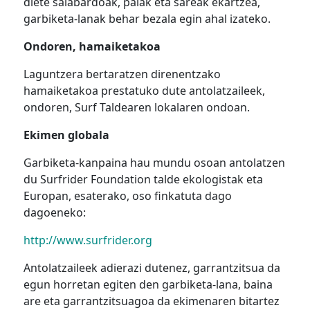
diete salabardoak, palak eta sareak ekartzea,
garbiketa-lanak behar bezala egin ahal izateko.
Ondoren, hamaiketakoa
Laguntzera bertaratzen direnentzako
hamaiketakoa prestatuko dute antolatzaileek,
ondoren, Surf Taldearen lokalaren ondoan.
Ekimen globala
Garbiketa-kanpaina hau mundu osoan antolatzen
du Surfrider Foundation talde ekologistak eta
Europan, esaterako, oso finkatuta dago
dagoeneko:
http://www.surfrider.org
Antolatzaileek adierazi dutenez, garrantzitsua da
egun horretan egiten den garbiketa-lana, baina
are eta garrantzitsuagoa da ekimenaren bitartez