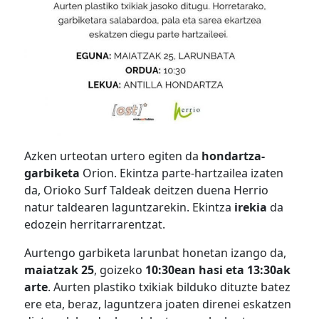
Azken urteotan urtero egiten da
hondartza-
garbiketa
Orion. Ekintza parte-hartzailea izaten
da, Orioko Surf Taldeak deitzen duena Herrio
natur taldearen laguntzarekin. Ekintza
irekia
da
edozein herritarrarentzat.
Aurtengo garbiketa larunbat honetan izango da,
maiatzak 25
, goizeko
10:30ean hasi eta 13:30ak
arte
. Aurten plastiko txikiak bilduko dituzte batez
ere eta, beraz, laguntzera joaten direnei eskatzen