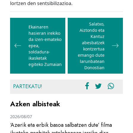
lortzen den sentsibilizazioa.
Bidalketetan
zehar
Salatxo,
Ekainaren
Aiztondo eta
nabigatu
hasieran irekiko
Kantuz
da izen-emateko
abesbatzek
epea,
kontzertua
soldadura-
emango dute
ikasketak
larunbatean
egiteko Zumaian
Donostian
PARTEKATU!
Azken albisteak
2026/08/07
‘Azerik eta erbik basoa salbatzen dute’ filma
ikusteko gonbitak astelehenean jarriko dira