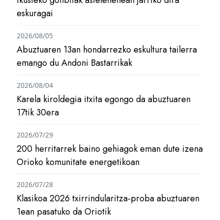
eskuragai
2026/08/05
Abuztuaren 13an hondarrezko eskultura tailerra
emango du Andoni Bastarrikak
2026/08/04
Karela kiroldegia itxita egongo da abuztuaren
17tik 30era
2026/07/29
200 herritarrek baino gehiagok eman dute izena
Orioko komunitate energetikoan
2026/07/28
Klasikoa 2026 txirrindularitza-proba abuztuaren
1ean pasatuko da Oriotik