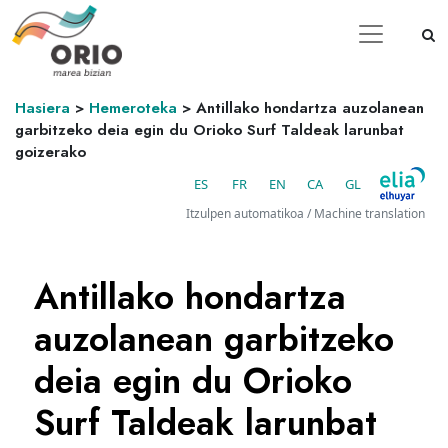
Hasiera
>
Hemeroteka
>
Antillako hondartza auzolanean
garbitzeko deia egin du Orioko Surf Taldeak larunbat
goizerako
ES
FR
EN
CA
GL
Itzulpen automatikoa / Machine translation
Antillako hondartza
auzolanean garbitzeko
deia egin du Orioko
Surf Taldeak larunbat