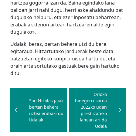
hartzea gogorra izan da. Baina egindako lana
balioan jarri nahi dugu, herri aske ahaldundu bat
dugulako helburu, eta ezer inposatu beharrean,
erabakiak denon artean hartzearen alde egin
dugulako».
Udalak, beraz, bertan behera utzi du bere
egitaraua. Hitzartutako jarduerak beste data
batzuetan egiteko konpromisoa hartu du, eta
orain arte sortutako gastuak bere gain hartuko
ditu.
Bidalketetan
zehar
Orioko
San Nikolas jaiak
bidegorri-sarea
nabigatu
bertan behera
2022ko udan
uztea erabaki du
prest izateko
Udalak
lanean ari da
Udala