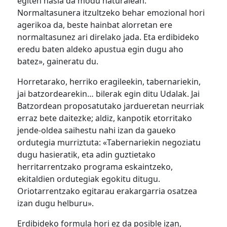
egiten hasia da modu naturalean.
Normaltasunera itzultzeko behar emozional hori
agerikoa da, beste hainbat alorretan ere
normaltasunez ari direlako jada. Eta erdibideko
eredu baten aldeko apustua egin dugu aho
batez», gaineratu du.
Horretarako, herriko eragileekin, tabernariekin,
jai batzordearekin… bilerak egin ditu Udalak. Jai
Batzordean proposatutako jardueretan neurriak
erraz bete daitezke; aldiz, kanpotik etorritako
jende-oldea saihestu nahi izan da gaueko
ordutegia murriztuta: «Tabernariekin negoziatu
dugu hasieratik, eta adin guztietako
herritarrentzako programa eskaintzeko,
ekitaldien ordutegiak egokitu ditugu.
Oriotarrentzako egitarau erakargarria osatzea
izan dugu helburu».
Erdibideko formula hori ez da posible izan,