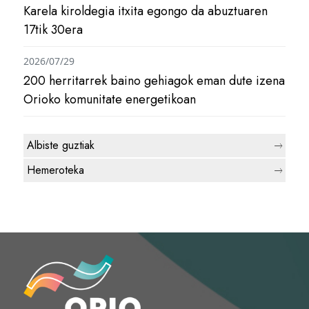
Karela kiroldegia itxita egongo da abuztuaren
17tik 30era
2026/07/29
200 herritarrek baino gehiagok eman dute izena
Orioko komunitate energetikoan
Albiste guztiak
Hemeroteka