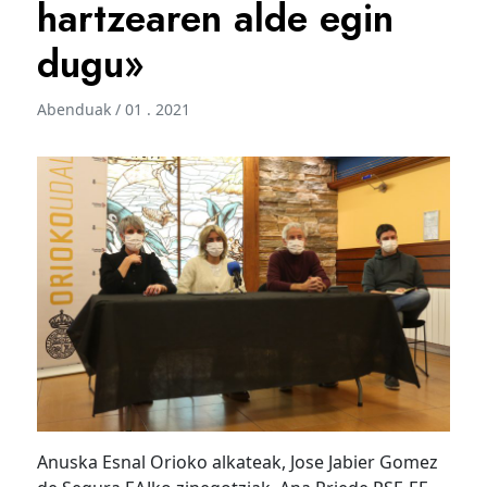
hartzearen alde egin
dugu»
Abenduak / 01 . 2021
Anuska Esnal Orioko alkateak, Jose Jabier Gomez