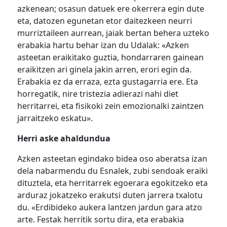
azkenean; osasun datuek ere okerrera egin dute
eta, datozen egunetan etor daitezkeen neurri
murriztaileen aurrean, jaiak bertan behera uzteko
erabakia hartu behar izan du Udalak: «Azken
asteetan eraikitako guztia, hondarraren gainean
eraikitzen ari ginela jakin arren, erori egin da.
Erabakia ez da erraza, ezta gustagarria ere. Eta
horregatik, nire tristezia adierazi nahi diet
herritarrei, eta fisikoki zein emozionalki zaintzen
jarraitzeko eskatu».
Herri aske ahaldundua
Azken asteetan egindako bidea oso aberatsa izan
dela nabarmendu du Esnalek, zubi sendoak eraiki
dituztela, eta herritarrek egoerara egokitzeko eta
arduraz jokatzeko erakutsi duten jarrera txalotu
du. «Erdibideko aukera lantzen jardun gara atzo
arte. Festak herritik sortu dira, eta erabakia