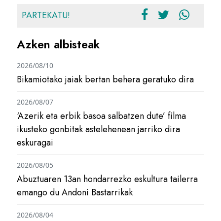
PARTEKATU!
Azken albisteak
2026/08/10
Bikamiotako jaiak bertan behera geratuko dira
2026/08/07
‘Azerik eta erbik basoa salbatzen dute’ filma
ikusteko gonbitak astelehenean jarriko dira
eskuragai
2026/08/05
Abuztuaren 13an hondarrezko eskultura tailerra
emango du Andoni Bastarrikak
2026/08/04