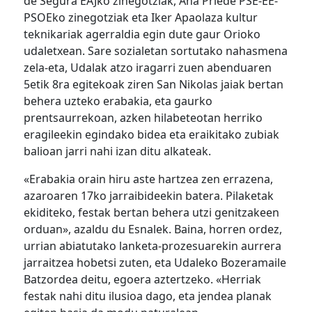
de Segura EAJko zinegotziak, Ana Priede PSE-EE-
PSOEko zinegotziak eta Iker Apaolaza kultur
teknikariak agerraldia egin dute gaur Orioko
udaletxean. Sare sozialetan sortutako nahasmena
zela-eta, Udalak atzo iragarri zuen abenduaren
5etik 8ra egitekoak ziren San Nikolas jaiak bertan
behera uzteko erabakia, eta gaurko
prentsaurrekoan, azken hilabeteotan herriko
eragileekin egindako bidea eta eraikitako zubiak
balioan jarri nahi izan ditu alkateak.
«Erabakia orain hiru aste hartzea zen errazena,
azaroaren 17ko jarraibideekin batera. Pilaketak
ekiditeko, festak bertan behera utzi genitzakeen
orduan», azaldu du Esnalek. Baina, horren ordez,
urrian abiatutako lanketa-prozesuarekin aurrera
jarraitzea hobetsi zuten, eta Udaleko Bozeramaile
Batzordea deitu, egoera aztertzeko. «Herriak
festak nahi ditu ilusioa dago, eta jendea planak