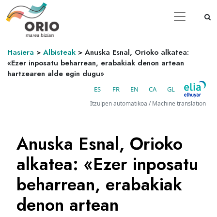
Hasiera
>
Albisteak
>
Anuska Esnal, Orioko alkatea:
«Ezer inposatu beharrean, erabakiak denon artean
hartzearen alde egin dugu»
ES
FR
EN
CA
GL
Itzulpen automatikoa / Machine translation
Anuska Esnal, Orioko
alkatea: «Ezer inposatu
beharrean, erabakiak
denon artean