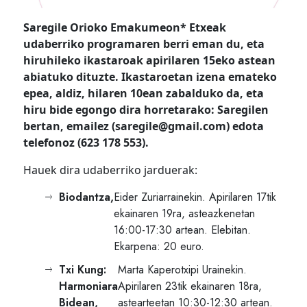
Saregile Orioko Emakumeon* Etxeak
udaberriko programaren berri eman du, eta
hiruhileko ikastaroak apirilaren 15eko astean
abiatuko dituzte. Ikastaroetan izena emateko
epea, aldiz, hilaren 10ean zabalduko da, eta
hiru bide egongo dira horretarako: Saregilen
bertan, emailez (saregile@gmail.com) edota
telefonoz (623 178 553).
Hauek dira udaberriko jarduerak:
Biodantza,
Eider Zuriarrainekin. Apirilaren 17tik
ekainaren 19ra, asteazkenetan
16:00-17:30 artean. Elebitan.
Ekarpena: 20 euro.
Txi Kung:
Marta Kaperotxipi Urainekin.
Harmoniara
Apirilaren 23tik ekainaren 18ra,
Bidean,
astearteetan 10:30-12:30 artean.