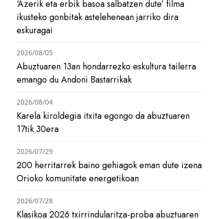
‘Azerik eta erbik basoa salbatzen dute’ filma
ikusteko gonbitak astelehenean jarriko dira
eskuragai
2026/08/05
Abuztuaren 13an hondarrezko eskultura tailerra
emango du Andoni Bastarrikak
2026/08/04
Karela kiroldegia itxita egongo da abuztuaren
17tik 30era
2026/07/29
200 herritarrek baino gehiagok eman dute izena
Orioko komunitate energetikoan
2026/07/28
Klasikoa 2026 txirrindularitza-proba abuztuaren