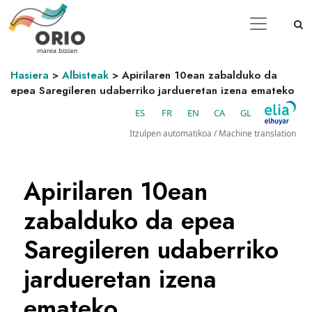
Hasiera
>
Albisteak
>
Apirilaren 10ean zabalduko da
epea Saregileren udaberriko jardueretan izena emateko
ES
FR
EN
CA
GL
Itzulpen automatikoa / Machine translation
Apirilaren 10ean
zabalduko da epea
Saregileren udaberriko
jardueretan izena
emateko