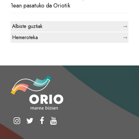
1ean pasatuko da Oriotik
Albiste guztiak
Hemeroteka