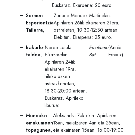
Euskaraz. Ekarpena: 20 euro.
Sormen
Zorione Mendez Martinekin.
Esperientzia
Apirilaren 26tik ekainaren 21era,
Tailerra,
ostiraletan, 10:30-12:30 artean.
Elebitan. Ekarpena: 25 euro.
Irakurle-
Nerea Loiola
Emakume
(Annie
taldea,
Pikazarekin.
Bat
Ernaux).
Apirilaren 24tik
ekainaren 19ra,
hileko azken
asteazkenetan,
18:30-20:00 artean.
Euskaraz. Apirileko
liburua:
Munduko
Aleksandra Zak-ekin. Apirilaren
emakumeen
13an, maiatzaren 4an eta 25ean,
topagunea,
eta ekainaren 15ean. 16:00-19:00