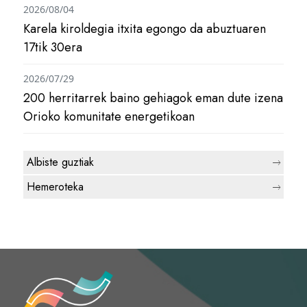
2026/08/04
Karela kiroldegia itxita egongo da abuztuaren
17tik 30era
2026/07/29
200 herritarrek baino gehiagok eman dute izena
Orioko komunitate energetikoan
Albiste guztiak
Hemeroteka