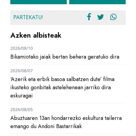
PARTEKATU!
Azken albisteak
2026/08/10
Bikamiotako jaiak bertan behera geratuko dira
2026/08/07
‘Azerik eta erbik basoa salbatzen dute’ filma
ikusteko gonbitak astelehenean jarriko dira
eskuragai
2026/08/05
Abuztuaren 13an hondarrezko eskultura tailerra
emango du Andoni Bastarrikak