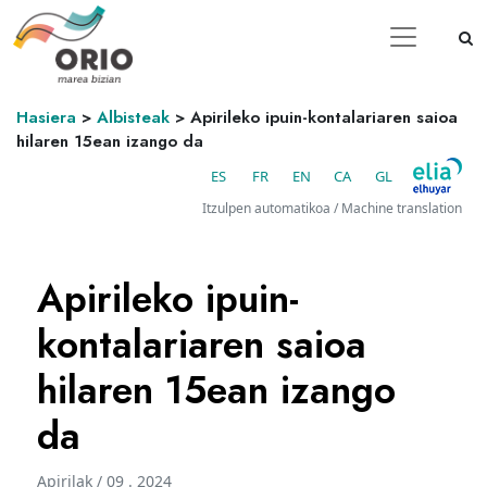
Hasiera
>
Albisteak
>
Apirileko ipuin-kontalariaren saioa
hilaren 15ean izango da
ES
FR
EN
CA
GL
Itzulpen automatikoa / Machine translation
Apirileko ipuin-
kontalariaren saioa
hilaren 15ean izango
da
Apirilak / 09 . 2024