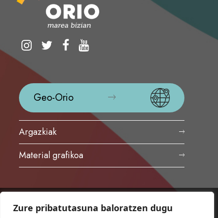
Geo-Orio
Argazkiak
Material grafikoa
Zure pribatutasuna baloratzen dugu
ORIOKO UDALA