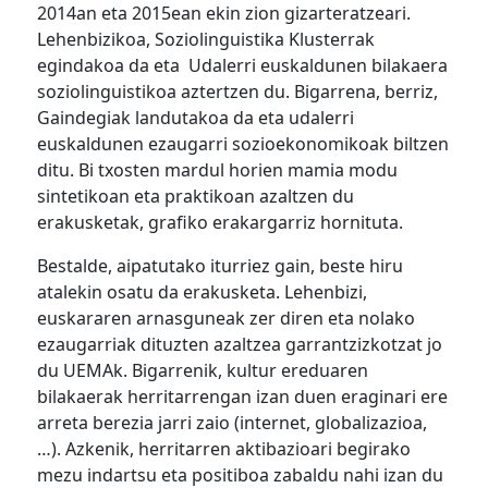
2014an eta 2015ean ekin zion gizarteratzeari.
Lehenbizikoa, Soziolinguistika Klusterrak
egindakoa da eta Udalerri euskaldunen bilakaera
soziolinguistikoa aztertzen du. Bigarrena, berriz,
Gaindegiak landutakoa da eta udalerri
euskaldunen ezaugarri sozioekonomikoak biltzen
ditu. Bi txosten mardul horien mamia modu
sintetikoan eta praktikoan azaltzen du
erakusketak, grafiko erakargarriz hornituta.
Bestalde, aipatutako iturriez gain, beste hiru
atalekin osatu da erakusketa. Lehenbizi,
euskararen arnasguneak zer diren eta nolako
ezaugarriak dituzten azaltzea garrantzizkotzat jo
du UEMAk. Bigarrenik, kultur ereduaren
bilakaerak herritarrengan izan duen eraginari ere
arreta berezia jarri zaio (internet, globalizazioa,
…). Azkenik, herritarren aktibazioari begirako
mezu indartsu eta positiboa zabaldu nahi izan du