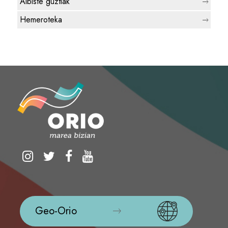
Albiste guztiak
Hemeroteka
Geo-Orio