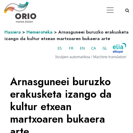
Hasiera
>
Hemeroteka
>
Arnasguneei buruzko erakusketa
izango da kultur etxean martxoaren bukaera arte
ES
FR
EN
CA
GL
Itzulpen automatikoa / Machine translation
Arnasguneei buruzko
erakusketa izango da
kultur etxean
martxoaren bukaera
arte