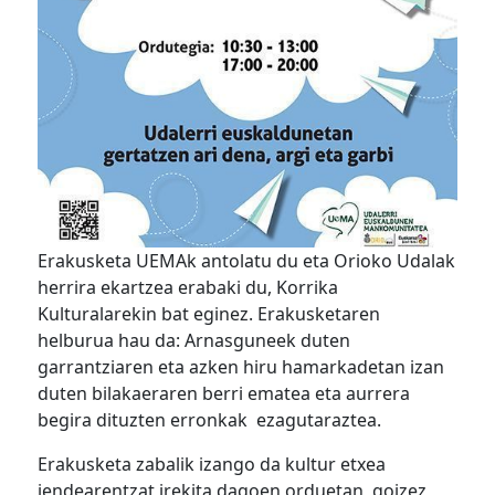
Erakusketa UEMAk antolatu du eta Orioko Udalak
herrira ekartzea erabaki du, Korrika
Kulturalarekin bat eginez. Erakusketaren
helburua hau da: Arnasguneek duten
garrantziaren eta azken hiru hamarkadetan izan
duten bilakaeraren berri ematea eta aurrera
begira dituzten erronkak ezagutaraztea.
Erakusketa zabalik izango da kultur etxea
jendearentzat irekita dagoen orduetan, goizez