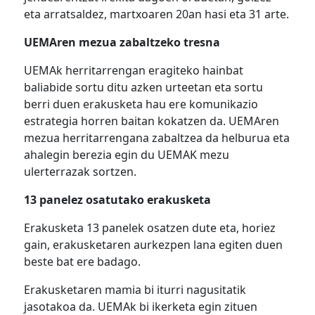
eta arratsaldez, martxoaren 20an hasi eta 31 arte.
UEMAren mezua zabaltzeko tresna
UEMAk herritarrengan eragiteko hainbat
baliabide sortu ditu azken urteetan eta sortu
berri duen erakusketa hau ere komunikazio
estrategia horren baitan kokatzen da. UEMAren
mezua herritarrengana zabaltzea da helburua eta
ahalegin berezia egin du UEMAK mezu
ulerterrazak sortzen.
13 panelez osatutako erakusketa
Erakusketa 13 panelek osatzen dute eta, horiez
gain, erakusketaren aurkezpen lana egiten duen
beste bat ere badago.
Erakusketaren mamia bi iturri nagusitatik
jasotakoa da. UEMAk bi ikerketa egin zituen