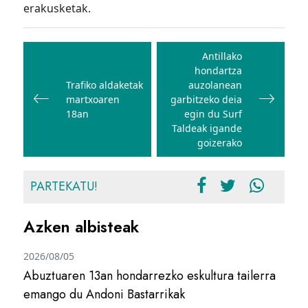
erakusketak.
Bidalketetan
zehar
Antillako
hondartza
nabigatu
Trafiko aldaketak
auzolanean
martxoaren
garbitzeko deia
18an
egin du Surf
Taldeak igande
goizerako
PARTEKATU!
Azken albisteak
2026/08/05
Abuztuaren 13an hondarrezko eskultura tailerra
emango du Andoni Bastarrikak