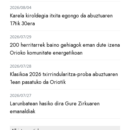
2026/08/04
Karela kiroldegia itxita egongo da abuztuaren
17tik 30era
2026/07/29
200 herritarrek baino gehiagok eman dute izena
Orioko komunitate energetikoan
2026/07/28
Klasikoa 2026 txirrindularitza-proba abuztuaren
1ean pasatuko da Oriotik
2026/07/27
Larunbatean hasiko dira Gure Zirkuaren
emanaldiak