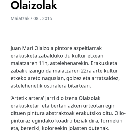
Olaizolak
Maiatzak / 08 . 2015
Juan Mari Olaizola pintore azpeitiarrak
erakusketa zabalduko du kultur etxean
maiatzaren 11n, astelehenarekin. Erakusketa
zabalik izango da maiatzaren 22ra arte kultur
etxeko areto nagusian, goizez eta arratsaldez,
astelehenetik ostiralera bitartean.
‘Artetik artera’ jarri dio izena Olaizolak
erakusketari eta bertan azken urteotan egin
dituen pintura abstraktoak erakutsiko ditu. Olio-
pinturaz egindako koadro biziak dira, formekin
eta, bereziki, koloreekin jolasten dutenak.