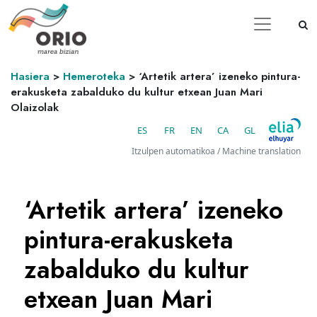
Hasiera
>
Hemeroteka
>
‘Artetik artera’ izeneko pintura-
erakusketa zabalduko du kultur etxean Juan Mari
Olaizolak
ES
FR
EN
CA
GL
Itzulpen automatikoa / Machine translation
‘Artetik artera’ izeneko
pintura-erakusketa
zabalduko du kultur
etxean Juan Mari