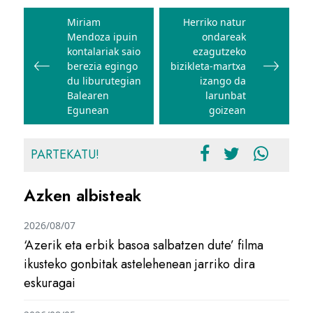
Bidalketetan
zehar
Miriam
Herriko natur
Mendoza ipuin
ondareak
nabigatu
kontalariak saio
ezagutzeko
berezia egingo
bizikleta-martxa
du liburutegian
izango da
Balearen
larunbat
Egunean
goizean
PARTEKATU!
Azken albisteak
2026/08/07
‘Azerik eta erbik basoa salbatzen dute’ filma
ikusteko gonbitak astelehenean jarriko dira
eskuragai