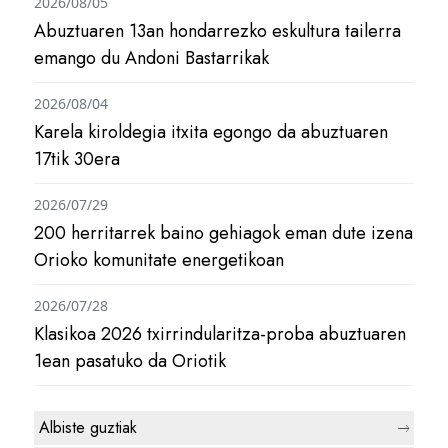
2026/08/05
Abuztuaren 13an hondarrezko eskultura tailerra
emango du Andoni Bastarrikak
2026/08/04
Karela kiroldegia itxita egongo da abuztuaren
17tik 30era
2026/07/29
200 herritarrek baino gehiagok eman dute izena
Orioko komunitate energetikoan
2026/07/28
Klasikoa 2026 txirrindularitza-proba abuztuaren
1ean pasatuko da Oriotik
Albiste guztiak