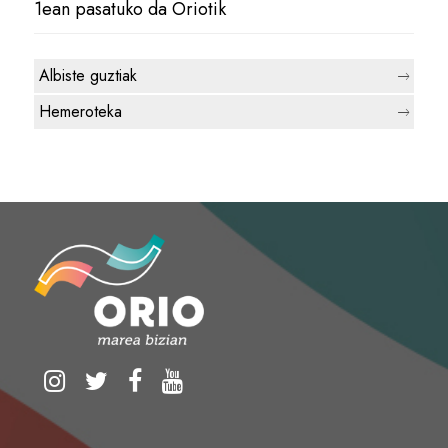
1ean pasatuko da Oriotik
Albiste guztiak
Hemeroteka