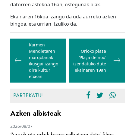
datorren astekoa 16an, ostegunak biak.
Ekainaren 16koa izango da uda aurreko azken
bingoa, eta urrian itzuliko da.
Bidalketetan
zehar
Karmen
Mendietaren
Orioko plaza
nabigatu
margolanak
‘Plaça de nou’
ikusgai izango
izendatuko dute
dira kultur
ekainaren 19an
etxean
PARTEKATU!
Azken albisteak
2026/08/07
‘Azerik eta erbik basoa salbatzen dute’ filma