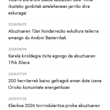
ikusteko gonbitak astelehenean jarriko dira
eskuragai
2026/08/05
Abuztuaren 13an hondarrezko eskultura tailerra
emango du Andoni Bastarrikak
2026/08/04
Karela kiroldegia itxita egongo da abuztuaren
17tik 30era
2026/07/29
200 herritarrek baino gehiagok eman dute izena
Orioko komunitate energetikoan
2026/07/28
Klasikoa 2026 txirrindularitza-proba abuztuaren