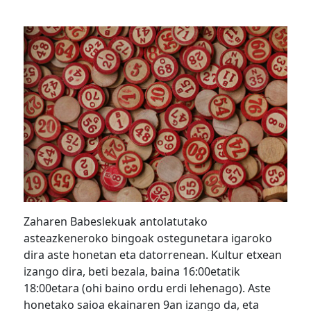
Zaharen Babeslekuak antolatutako
asteazkeneroko bingoak ostegunetara igaroko
dira aste honetan eta datorrenean. Kultur etxean
izango dira, beti bezala, baina 16:00etatik
18:00etara (ohi baino ordu erdi lehenago). Aste
honetako saioa ekainaren 9an izango da, eta