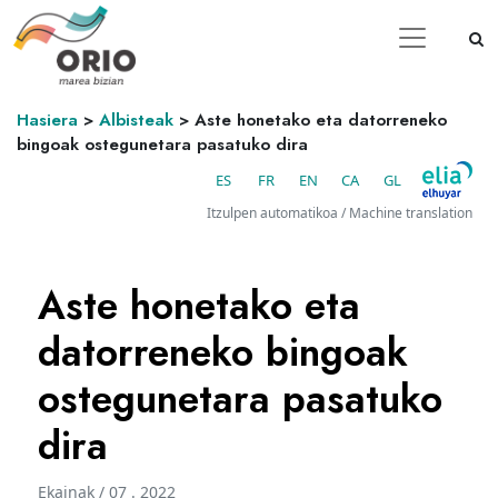
Hasiera
>
Albisteak
>
Aste honetako eta datorreneko
bingoak ostegunetara pasatuko dira
ES
FR
EN
CA
GL
Itzulpen automatikoa / Machine translation
Aste honetako eta
datorreneko bingoak
ostegunetara pasatuko
dira
Ekainak / 07 . 2022