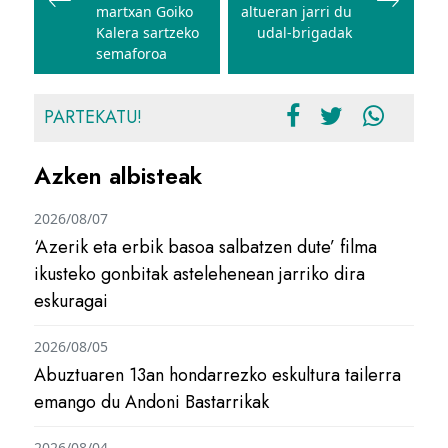
martxan Goiko
altueran jarri du
Kalera sartzeko
udal-brigadak
semaforoa
PARTEKATU!
Azken albisteak
2026/08/07
‘Azerik eta erbik basoa salbatzen dute’ filma
ikusteko gonbitak astelehenean jarriko dira
eskuragai
2026/08/05
Abuztuaren 13an hondarrezko eskultura tailerra
emango du Andoni Bastarrikak
2026/08/04