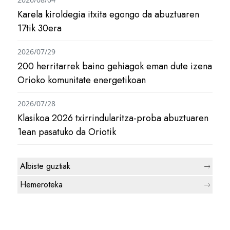
Karela kiroldegia itxita egongo da abuztuaren
17tik 30era
2026/07/29
200 herritarrek baino gehiagok eman dute izena
Orioko komunitate energetikoan
2026/07/28
Klasikoa 2026 txirrindularitza-proba abuztuaren
1ean pasatuko da Oriotik
Albiste guztiak
Hemeroteka