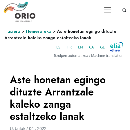
Hasiera
>
Hemeroteka
>
Aste honetan egingo dituzte
Arrantzale kaleko zanga estaltzeko lanak
ES
FR
EN
CA
GL
Itzulpen automatikoa / Machine translation
Aste honetan egingo
dituzte Arrantzale
kaleko zanga
estaltzeko lanak
Uztailak / 04 . 2022