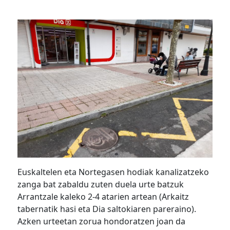
Euskaltelen eta Nortegasen hodiak kanalizatzeko
zanga bat zabaldu zuten duela urte batzuk
Arrantzale kaleko 2-4 atarien artean (Arkaitz
tabernatik hasi eta Dia saltokiaren pareraino).
Azken urteetan zorua hondoratzen joan da