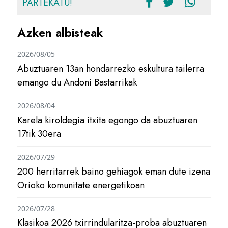
PARTEKATU!
Azken albisteak
2026/08/05
Abuztuaren 13an hondarrezko eskultura tailerra
emango du Andoni Bastarrikak
2026/08/04
Karela kiroldegia itxita egongo da abuztuaren
17tik 30era
2026/07/29
200 herritarrek baino gehiagok eman dute izena
Orioko komunitate energetikoan
2026/07/28
Klasikoa 2026 txirrindularitza-proba abuztuaren