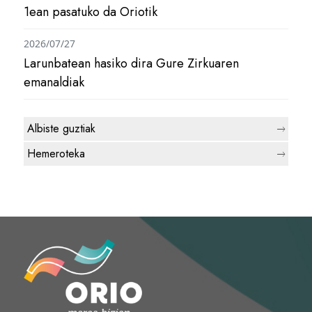
1ean pasatuko da Oriotik
2026/07/27
Larunbatean hasiko dira Gure Zirkuaren
emanaldiak
Albiste guztiak
Hemeroteka