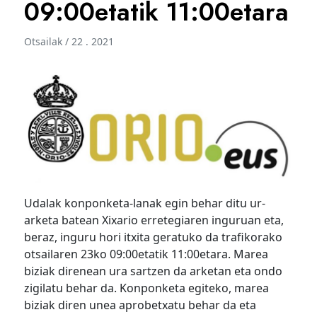
09:00etatik 11:00etara
Otsailak / 22 . 2021
Udalak konponketa-lanak egin behar ditu ur-
arketa batean Xixario erretegiaren inguruan eta,
beraz, inguru hori itxita geratuko da trafikorako
otsailaren 23ko 09:00etatik 11:00etara. Marea
biziak direnean ura sartzen da arketan eta ondo
zigilatu behar da. Konponketa egiteko, marea
biziak diren unea aprobetxatu behar da eta