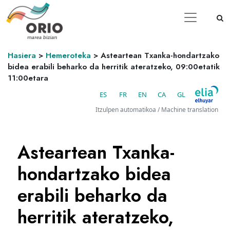
Hasiera
>
Hemeroteka
>
Asteartean Txanka-hondartzako
bidea erabili beharko da herritik ateratzeko, 09:00etatik
11:00etara
ES
FR
EN
CA
GL
Itzulpen automatikoa / Machine translation
Asteartean Txanka-
hondartzako bidea
erabili beharko da
herritik ateratzeko,