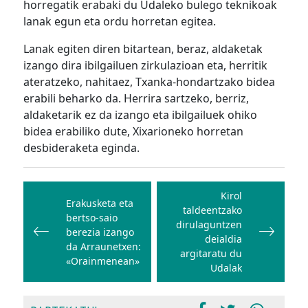
horregatik erabaki du Udaleko bulego teknikoak
lanak egun eta ordu horretan egitea.
Lanak egiten diren bitartean, beraz, aldaketak
izango dira ibilgailuen zirkulazioan eta, herritik
ateratzeko, nahitaez, Txanka-hondartzako bidea
erabili beharko da. Herrira sartzeko, berriz,
aldaketarik ez da izango eta ibilgailuek ohiko
bidea erabiliko dute, Xixarioneko horretan
desbideraketa eginda.
Bidalketetan
zehar
Kirol
Erakusketa eta
taldeentzako
nabigatu
bertso-saio
dirulaguntzen
berezia izango
deialdia
da Arraunetxen:
argitaratu du
«Orainmenean»
Udalak