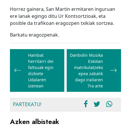
Horrez gainera, San Martin ermitaren inguruan
ere lanak egingo ditu Ur Kontsortzioak, eta
posible da trafikoan eragozpen txikiak sortzea.
Barkatu eragozpenak.
Bidalketetan
zehar
Hainbat
Danbolin Musika
herritarri dei
Eskolan
nabigatu
faltsuak egin
matrikulatzeko
dizkiete
epea zabalik
Udalaren
dago irailaren
izenean
7ra arte
PARTEKATU!
Azken albisteak