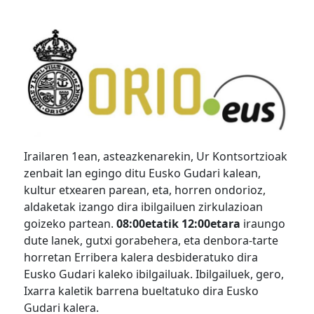
Irailaren 1ean, asteazkenarekin, Ur Kontsortzioak
zenbait lan egingo ditu Eusko Gudari kalean,
kultur etxearen parean, eta, horren ondorioz,
aldaketak izango dira ibilgailuen zirkulazioan
goizeko partean.
08:00etatik 12:00etara
iraungo
dute lanek, gutxi gorabehera, eta denbora-tarte
horretan Erribera kalera desbideratuko dira
Eusko Gudari kaleko ibilgailuak. Ibilgailuek, gero,
Ixarra kaletik barrena bueltatuko dira Eusko
Gudari kalera.