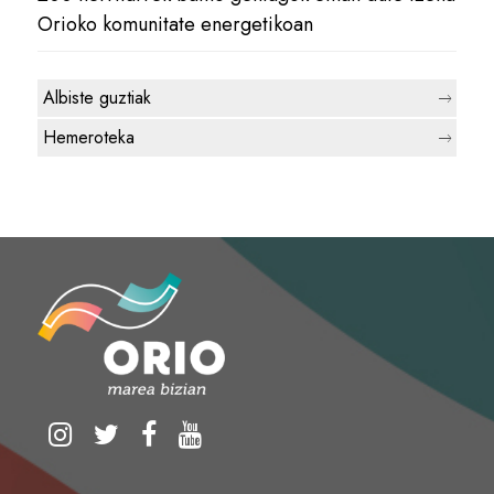
Orioko komunitate energetikoan
Albiste guztiak
Hemeroteka