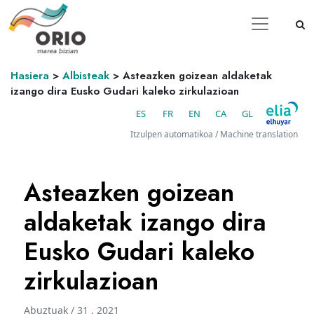
Hasiera
>
Albisteak
>
Asteazken goizean aldaketak
izango dira Eusko Gudari kaleko zirkulazioan
ES
FR
EN
CA
GL
Itzulpen automatikoa / Machine translation
Asteazken goizean
aldaketak izango dira
Eusko Gudari kaleko
zirkulazioan
Abuztuak / 31 . 2021