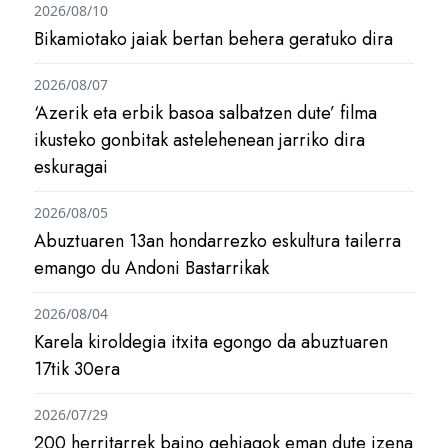
2026/08/10
Bikamiotako jaiak bertan behera geratuko dira
2026/08/07
‘Azerik eta erbik basoa salbatzen dute’ filma
ikusteko gonbitak astelehenean jarriko dira
eskuragai
2026/08/05
Abuztuaren 13an hondarrezko eskultura tailerra
emango du Andoni Bastarrikak
2026/08/04
Karela kiroldegia itxita egongo da abuztuaren
17tik 30era
2026/07/29
200 herritarrek baino gehiagok eman dute izena