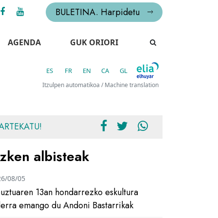
BULETINA. Harpidetu
AGENDA
GUK ORIORI
ES
FR
EN
CA
GL
Itzulpen automatikoa / Machine translation
ARTEKATU!
zken albisteak
26/08/05
uztuaren 13an hondarrezko eskultura
ilerra emango du Andoni Bastarrikak