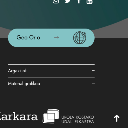
Geo-Orio
Argazkiak
Material grafikoa