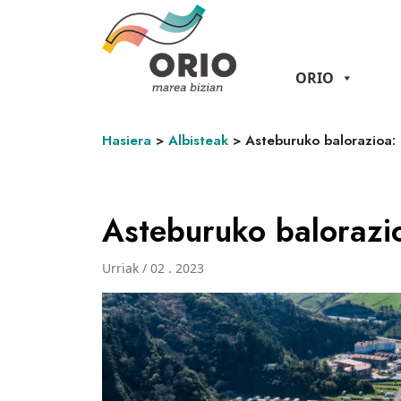
ORIO
Hasiera
>
Albisteak
>
Asteburuko balorazioa: 
Asteburuko balorazio
Urriak / 02 . 2023