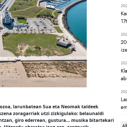
20
Ka
17
20
20
iz
20
Kl
ab
20
La
em
Gozoa, larunbatean Sua eta Neomak taldeek
zena zoragarriak utzi zizkigulako: belaunaldi
ntzan, giro ederrean, gustura… musika bitartekari
Al