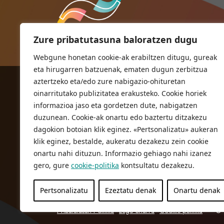
Zure pribatutasuna baloratzen dugu
Webgune honetan cookie-ak erabiltzen ditugu, gureak
eta hirugarren batzuenak, ematen dugun zerbitzua
aztertzeko eta/edo zure nabigazio-ohituretan
ORIOKO UDALA
oinarritutako publizitatea erakusteko. Cookie horiek
Herriko plaza,1
informazioa jaso eta gordetzen dute, nabigatzen
20810 Orio (Gipuzkoa)
duzunean. Cookie-ak onartu edo baztertu ditzakezu
T. 943 83 03 46
dagokion botoian klik eginez. «Pertsonalizatu» aukeran
klik eginez, bestalde, aukeratu dezakezu zein cookie
bulegoak@orio.eus
onartu nahi dituzun. Informazio gehiago nahi izanez
gero, gure
cookie-politika
kontsultatu dezakezu.
Pertsonalizatu
Ezeztatu denak
Onartu denak
Pribatutasun Politika
Lege oharra
Cookie politika
© 