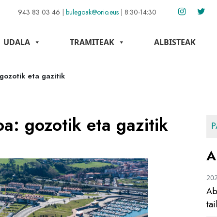
943 83 03 46
|
bulegoak@orio.eus
|
8:30-14:30
UDALA
TRAMITEAK
ALBISTEAK
gozotik eta gazitik
a: gozotik eta gazitik
P
A
20
Ab
ta