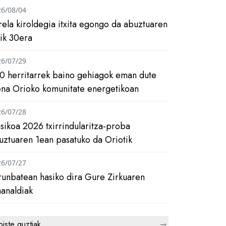
26/08/04
rela kiroldegia itxita egongo da abuztuaren
tik 30era
26/07/29
0 herritarrek baino gehiagok eman dute
ena Orioko komunitate energetikoan
26/07/28
asikoa 2026 txirrindularitza-proba
uztuaren 1ean pasatuko da Oriotik
26/07/27
runbatean hasiko dira Gure Zirkuaren
analdiak
biste guztiak