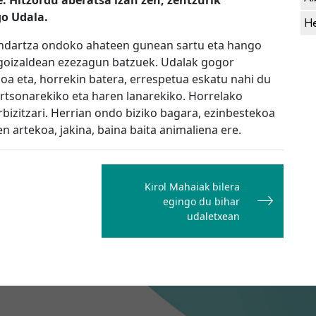
. Hitzordu aberatsa izan zen, zentzurik
go Udala.
He
hondartza ondoko ahateen gunean sartu eta hango
e goizaldean ezezagun batzuek. Udalak gogor
oa eta, horrekin batera, errespetua eskatu nahi du
rtsonarekiko eta haren lanarekiko. Horrelako
rbizitzari. Herrian ondo biziko bagara, ezinbestekoa
n artekoa, jakina, baina baita animaliena ere.
Kirol Mahaiak bilera
egingo du bihar
udaletxean