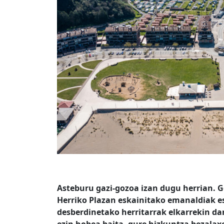
Asteburu gazi-gozoa izan dugu herrian. 
Herriko Plazan eskainitako emanaldiak es
desberdinetako herritarrak elkarrekin da