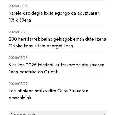
2026/08/04
Karela kiroldegia itxita egongo da abuztuaren
17tik 30era
2026/07/29
200 herritarrek baino gehiagok eman dute izena
Orioko komunitate energetikoan
2026/07/28
Klasikoa 2026 txirrindularitza-proba abuztuaren
1ean pasatuko da Oriotik
2026/07/27
Larunbatean hasiko dira Gure Zirkuaren
emanaldiak
Albiste guztiak