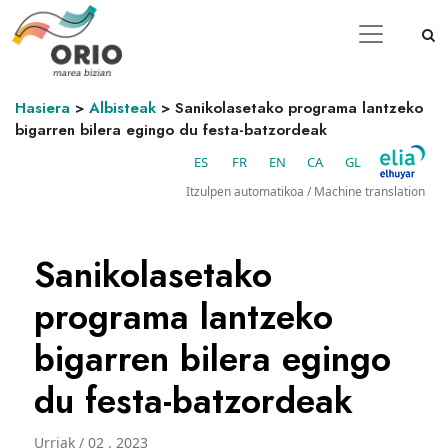
Hasiera
>
Albisteak
>
Sanikolasetako programa lantzeko
bigarren bilera egingo du festa-batzordeak
ES
FR
EN
CA
GL
Itzulpen automatikoa / Machine translation
Sanikolasetako
programa lantzeko
bigarren bilera egingo
du festa-batzordeak
Urriak / 02 . 2023