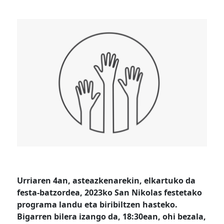
Urriaren 4an, asteazkenarekin, elkartuko da
festa-batzordea, 2023ko San Nikolas festetako
programa landu eta biribiltzen hasteko.
Bigarren bilera izango da, 18:30ean, ohi bezala,