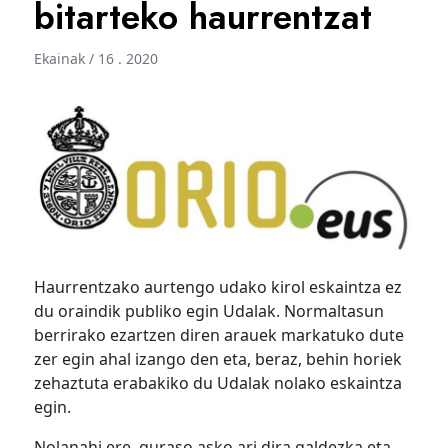
bitarteko haurrentzat
Ekainak / 16 . 2020
Haurrentzako aurtengo udako kirol eskaintza ez
du oraindik publiko egin Udalak. Normaltasun
berrirako ezartzen diren arauek markatuko dute
zer egin ahal izango den eta, beraz, behin horiek
zehaztuta erabakiko du Udalak nolako eskaintza
egin.
Nolanahi ere, guraso asko ari dira galdezka eta