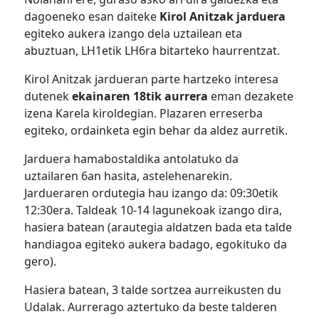
dagoeneko esan daiteke
Kirol Anitzak jarduera
egiteko aukera izango dela uztailean eta
abuztuan, LH1etik LH6ra bitarteko haurrentzat.
Kirol Anitzak jardueran parte hartzeko interesa
dutenek
ekainaren 18tik aurrera
eman dezakete
izena Karela kiroldegian. Plazaren erreserba
egiteko, ordainketa egin behar da aldez aurretik.
Jarduera hamabostaldika antolatuko da
uztailaren 6an hasita, astelehenarekin.
Jardueraren ordutegia hau izango da: 09:30etik
12:30era. Taldeak 10-14 lagunekoak izango dira,
hasiera batean (arautegia aldatzen bada eta talde
handiagoa egiteko aukera badago, egokituko da
gero).
Hasiera batean, 3 talde sortzea aurreikusten du
Udalak. Aurrerago aztertuko da beste talderen