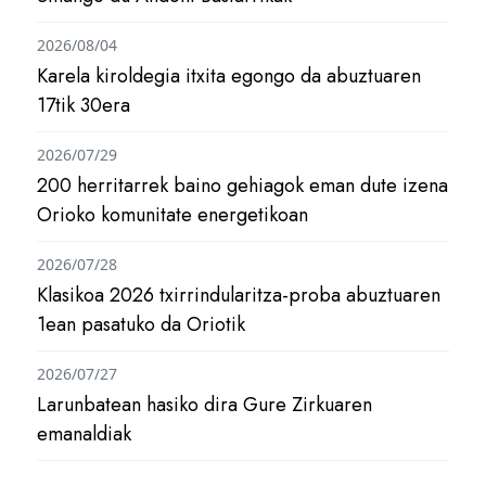
2026/08/04
Karela kiroldegia itxita egongo da abuztuaren
17tik 30era
2026/07/29
200 herritarrek baino gehiagok eman dute izena
Orioko komunitate energetikoan
2026/07/28
Klasikoa 2026 txirrindularitza-proba abuztuaren
1ean pasatuko da Oriotik
2026/07/27
Larunbatean hasiko dira Gure Zirkuaren
emanaldiak