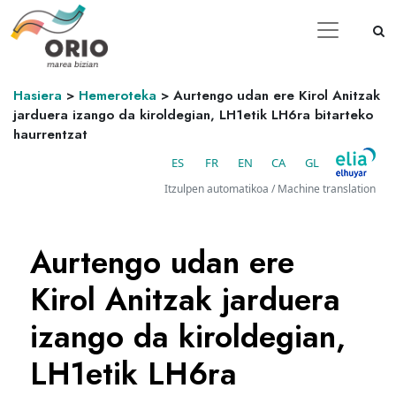
Hasiera
>
Hemeroteka
>
Aurtengo udan ere Kirol Anitzak
jarduera izango da kiroldegian, LH1etik LH6ra bitarteko
haurrentzat
ES
FR
EN
CA
GL
Itzulpen automatikoa / Machine translation
Aurtengo udan ere
Kirol Anitzak jarduera
izango da kiroldegian,
LH1etik LH6ra