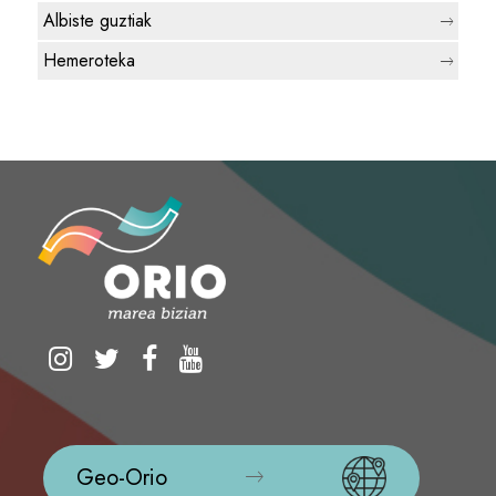
Albiste guztiak
Hemeroteka
Geo-Orio