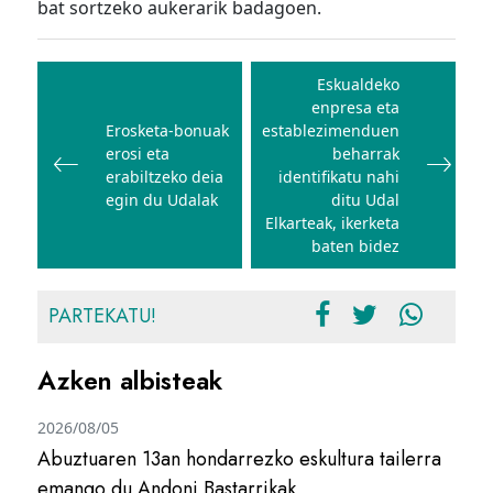
bat sortzeko aukerarik badagoen.
Bidalketetan
zehar
Eskualdeko
enpresa eta
nabigatu
Erosketa-bonuak
establezimenduen
erosi eta
beharrak
erabiltzeko deia
identifikatu nahi
egin du Udalak
ditu Udal
Elkarteak, ikerketa
baten bidez
PARTEKATU!
Azken albisteak
2026/08/05
Abuztuaren 13an hondarrezko eskultura tailerra
emango du Andoni Bastarrikak