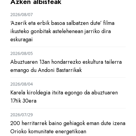
Azken albisteak
2026/08/07
‘Azerik eta erbik basoa salbatzen dute’ filma
ikusteko gonbitak astelehenean jarriko dira
eskuragai
2026/08/05
Abuztuaren 13an hondarrezko eskultura tailerra
emango du Andoni Bastarrikak
2026/08/04
Karela kiroldegia itxita egongo da abuztuaren
17tik 30era
2026/07/29
200 herritarrek baino gehiagok eman dute izena
Orioko komunitate energetikoan