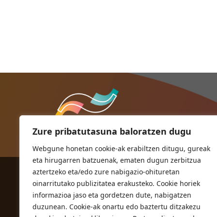
Zure pribatutasuna baloratzen dugu
Webgune honetan cookie-ak erabiltzen ditugu, gureak
eta hirugarren batzuenak, ematen dugun zerbitzua
aztertzeko eta/edo zure nabigazio-ohituretan
ORIOKO UDALA
oinarritutako publizitatea erakusteko. Cookie horiek
Herriko plaza,1
informazioa jaso eta gordetzen dute, nabigatzen
20810 Orio (Gipuzkoa)
duzunean. Cookie-ak onartu edo baztertu ditzakezu
T. 943 83 03 46