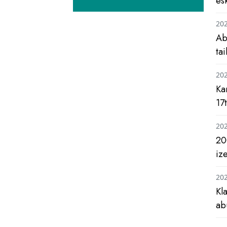
es
20
Ab
ta
20
Ka
17
20
20
iz
20
Kl
ab