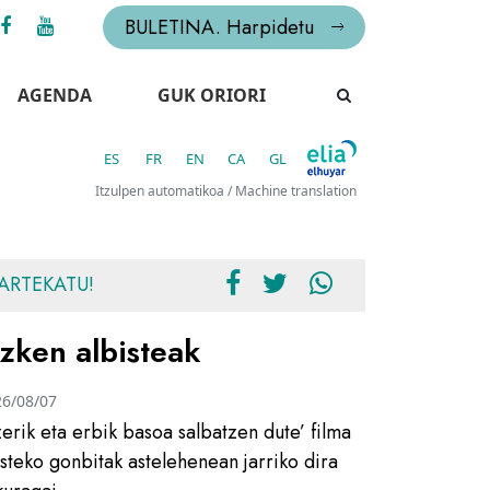
BULETINA. Harpidetu
AGENDA
GUK ORIORI
ES
FR
EN
CA
GL
Itzulpen automatikoa / Machine translation
ARTEKATU!
zken albisteak
26/08/07
zerik eta erbik basoa salbatzen dute’ filma
usteko gonbitak astelehenean jarriko dira