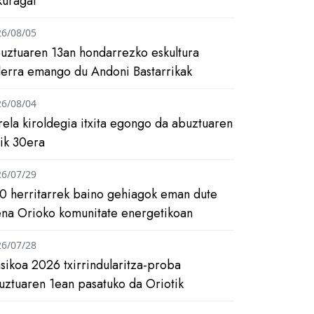
kuragai
26/08/05
uztuaren 13an hondarrezko eskultura
ilerra emango du Andoni Bastarrikak
26/08/04
rela kiroldegia itxita egongo da abuztuaren
tik 30era
26/07/29
0 herritarrek baino gehiagok eman dute
ena Orioko komunitate energetikoan
26/07/28
asikoa 2026 txirrindularitza-proba
uztuaren 1ean pasatuko da Oriotik