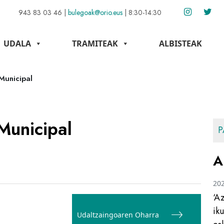
943 83 03 46
|
bulegoak@orio.eus
|
8:30-14:30
UDALA
TRAMITEAK
ALBISTEAK
Municipal
Municipal
P
A
20
‘A
ik
Udaltzaingoaren Oharra