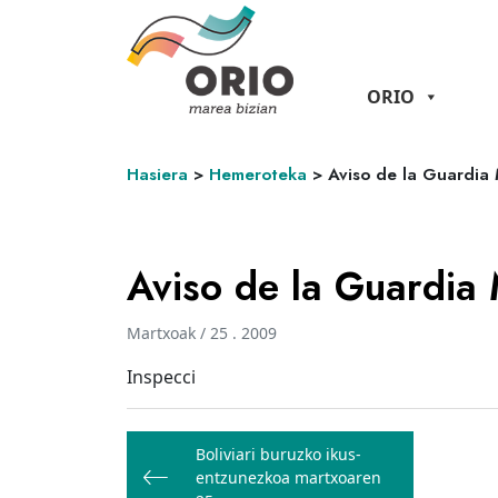
ORIO
Hasiera
>
Hemeroteka
>
Aviso de la Guardia 
Aviso de la Guardia 
Martxoak / 25 . 2009
Inspecci
Bidalketetan
Boliviari buruzko ikus-
zehar
entzunezkoa martxoaren