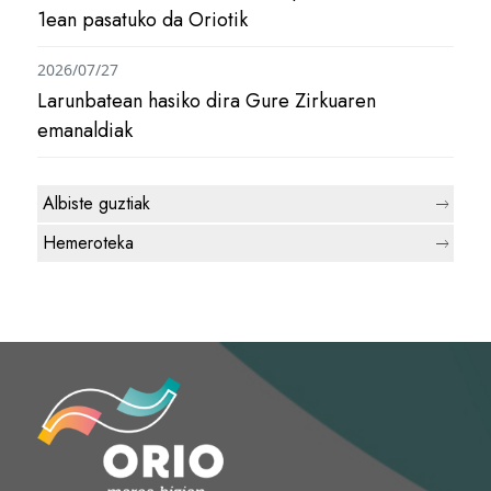
1ean pasatuko da Oriotik
2026/07/27
Larunbatean hasiko dira Gure Zirkuaren
emanaldiak
Albiste guztiak
Hemeroteka