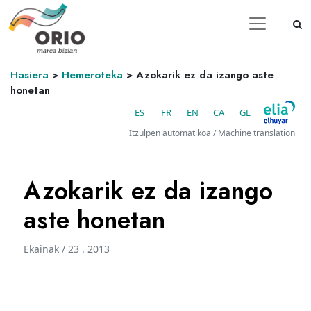
Hasiera
>
Hemeroteka
>
Azokarik ez da izango aste
honetan
ES
FR
EN
CA
GL
Itzulpen automatikoa / Machine translation
Azokarik ez da izango
aste honetan
Ekainak / 23 . 2013