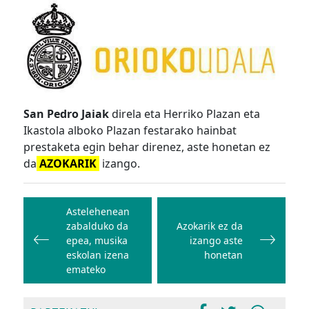
San Pedro Jaiak
direla eta Herriko Plazan eta
Ikastola alboko Plazan festarako hainbat
prestaketa egin behar direnez, aste honetan ez
da
AZOKARIK
izango.
Bidalketetan
zehar
Astelehenean
zabalduko da
Azokarik ez da
nabigatu
epea, musika
izango aste
eskolan izena
honetan
emateko