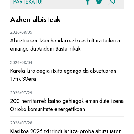
PARTEKATU!
Azken albisteak
2026/08/05
Abuztuaren 13an hondarrezko eskultura tailerra
emango du Andoni Bastarrikak
2026/08/04
Karela kiroldegia itxita egongo da abuztuaren
17tik 30era
2026/07/29
200 herritarrek baino gehiagok eman dute izena
Orioko komunitate energetikoan
2026/07/28
Klasikoa 2026 txirrindularitza-proba abuztuaren