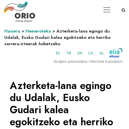
Hasiera
>
Hemeroteka
>
Azterketa-lana egingo du
Udalak, Eusko Gudari kalea egokitzeko eta herriko
sarrera-irteerak hobetzeko
ES
FR
EN
CA
GL
Itzulpen automatikoa / Machine translation
Azterketa-lana egingo
du Udalak, Eusko
Gudari kalea
egokitzeko eta herriko