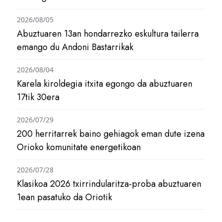
2026/08/05
Abuztuaren 13an hondarrezko eskultura tailerra
emango du Andoni Bastarrikak
2026/08/04
Karela kiroldegia itxita egongo da abuztuaren
17tik 30era
2026/07/29
200 herritarrek baino gehiagok eman dute izena
Orioko komunitate energetikoan
2026/07/28
Klasikoa 2026 txirrindularitza-proba abuztuaren
1ean pasatuko da Oriotik