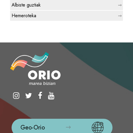
Albiste guztiak
Hemeroteka
Geo-Orio