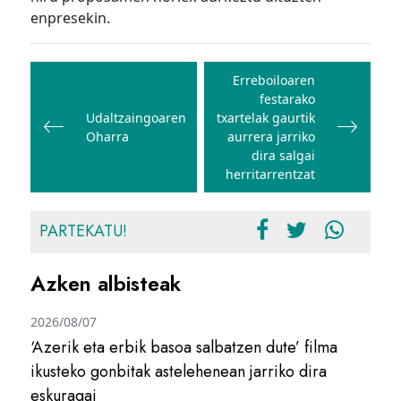
enpresekin.
Bidalketetan
zehar
Erreboiloaren
festarako
nabigatu
Udaltzaingoaren
txartelak gaurtik
Oharra
aurrera jarriko
dira salgai
herritarrentzat
PARTEKATU!
Azken albisteak
2026/08/07
‘Azerik eta erbik basoa salbatzen dute’ filma
ikusteko gonbitak astelehenean jarriko dira
eskuragai