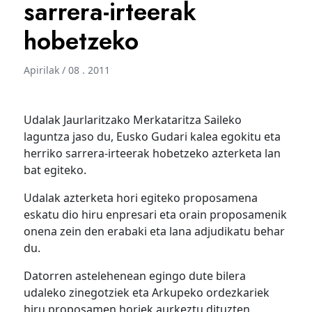
sarrera-irteerak
hobetzeko
Apirilak / 08 . 2011
Udalak Jaurlaritzako Merkataritza Saileko
laguntza jaso du, Eusko Gudari kalea egokitu eta
herriko sarrera-irteerak hobetzeko azterketa lan
bat egiteko.
Udalak azterketa hori egiteko proposamena
eskatu dio hiru enpresari eta orain proposamenik
onena zein den erabaki eta lana adjudikatu behar
du.
Datorren astelehenean egingo dute bilera
udaleko zinegotziek eta Arkupeko ordezkariek
hiru proposamen horiek aurkeztu dituzten