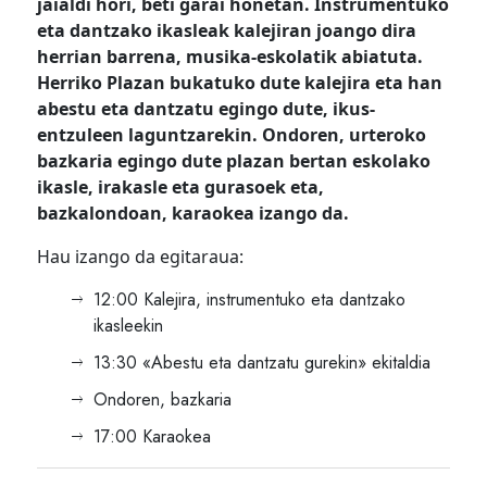
jaialdi hori, beti garai honetan. Instrumentuko
eta dantzako ikasleak kalejiran joango dira
herrian barrena, musika-eskolatik abiatuta.
Herriko Plazan bukatuko dute kalejira eta han
abestu eta dantzatu egingo dute, ikus-
entzuleen laguntzarekin. Ondoren, urteroko
bazkaria egingo dute plazan bertan eskolako
ikasle, irakasle eta gurasoek eta,
bazkalondoan, karaokea izango da.
Hau izango da egitaraua:
12:00 Kalejira, instrumentuko eta dantzako
ikasleekin
13:30 «Abestu eta dantzatu gurekin» ekitaldia
Ondoren, bazkaria
17:00 Karaokea
Bidalketetan