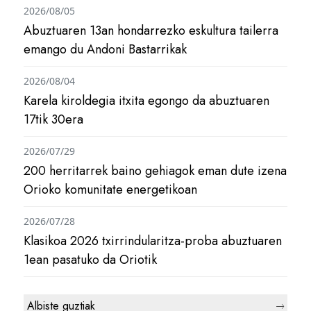
2026/08/05
Abuztuaren 13an hondarrezko eskultura tailerra
emango du Andoni Bastarrikak
2026/08/04
Karela kiroldegia itxita egongo da abuztuaren
17tik 30era
2026/07/29
200 herritarrek baino gehiagok eman dute izena
Orioko komunitate energetikoan
2026/07/28
Klasikoa 2026 txirrindularitza-proba abuztuaren
1ean pasatuko da Oriotik
Albiste guztiak