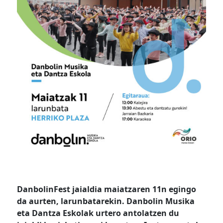
DanbolinFest jaialdia maiatzaren 11n egingo
da aurten, larunbatarekin. Danbolin Musika
eta Dantza Eskolak urtero antolatzen du