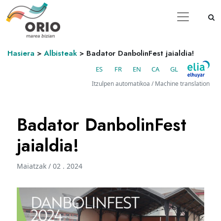
Hasiera
>
Albisteak
>
Badator DanbolinFest jaialdia!
ES
FR
EN
CA
GL
Itzulpen automatikoa / Machine translation
Badator DanbolinFest
jaialdia!
Maiatzak / 02 . 2024