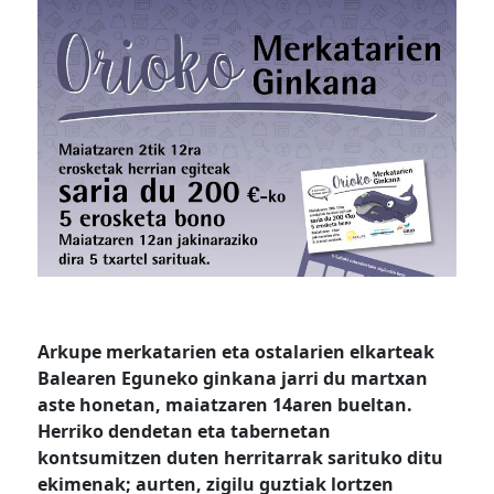
Arkupe merkatarien eta ostalarien elkarteak
Balearen Eguneko ginkana jarri du martxan
aste honetan, maiatzaren 14aren bueltan.
Herriko dendetan eta tabernetan
kontsumitzen duten herritarrak sarituko ditu
ekimenak; aurten, zigilu guztiak lortzen