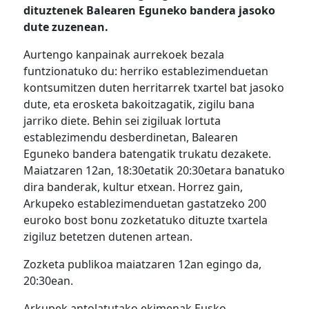
dituztenek Balearen Eguneko bandera jasoko
dute zuzenean.
Aurtengo kanpainak aurrekoek bezala
funtzionatuko du: herriko establezimenduetan
kontsumitzen duten herritarrek txartel bat jasoko
dute, eta erosketa bakoitzagatik, zigilu bana
jarriko diete. Behin sei zigiluak lortuta
establezimendu desberdinetan, Balearen
Eguneko bandera batengatik trukatu dezakete.
Maiatzaren 12an, 18:30etatik 20:30etara banatuko
dira banderak, kultur etxean. Horrez gain,
Arkupeko establezimenduetan gastatzeko 200
euroko bost bonu zozketatuko dituzte txartela
zigiluz betetzen dutenen artean.
Zozketa publikoa maiatzaren 12an egingo da,
20:30ean.
Arkupek antolatutako ekimenak Eusko