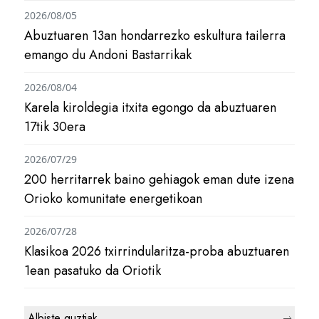
2026/08/05
Abuztuaren 13an hondarrezko eskultura tailerra
emango du Andoni Bastarrikak
2026/08/04
Karela kiroldegia itxita egongo da abuztuaren
17tik 30era
2026/07/29
200 herritarrek baino gehiagok eman dute izena
Orioko komunitate energetikoan
2026/07/28
Klasikoa 2026 txirrindularitza-proba abuztuaren
1ean pasatuko da Oriotik
Albiste guztiak