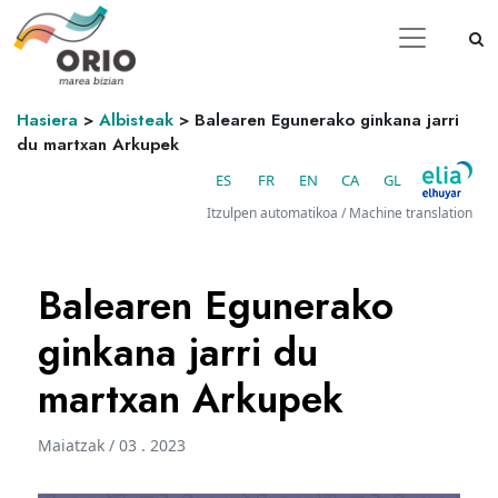
Hasiera
>
Albisteak
>
Balearen Egunerako ginkana jarri
du martxan Arkupek
ES
FR
EN
CA
GL
Itzulpen automatikoa / Machine translation
Balearen Egunerako
ginkana jarri du
martxan Arkupek
Maiatzak / 03 . 2023