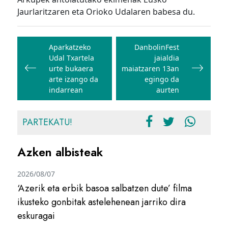
Jaurlaritzaren eta Orioko Udalaren babesa du.
Bidalketetan
zehar
Aparkatzeko
DanbolinFest
Udal Txartela
jaialdia
nabigatu
urte bukaera
maiatzaren 13an
arte izango da
egingo da
indarrean
aurten
PARTEKATU!
Azken albisteak
2026/08/07
‘Azerik eta erbik basoa salbatzen dute’ filma
ikusteko gonbitak astelehenean jarriko dira
eskuragai