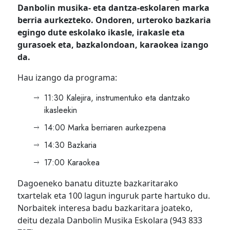
Danbolin musika- eta dantza-eskolaren marka
berria aurkezteko. Ondoren, urteroko bazkaria
egingo dute eskolako ikasle, irakasle eta
gurasoek eta, bazkalondoan, karaokea izango
da.
Hau izango da programa:
11:30 Kalejira, instrumentuko eta dantzako
ikasleekin
14:00 Marka berriaren aurkezpena
14:30 Bazkaria
17:00 Karaokea
Dagoeneko banatu dituzte bazkaritarako
txartelak eta 100 lagun inguruk parte hartuko du.
Norbaitek interesa badu bazkaritara joateko,
deitu dezala Danbolin Musika Eskolara (943 833