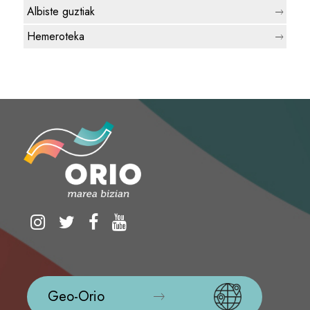
Albiste guztiak
Hemeroteka
Geo-Orio