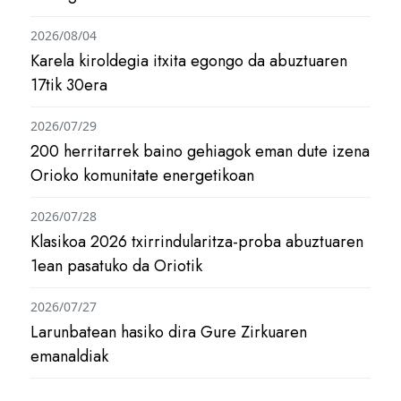
2026/08/04
Karela kiroldegia itxita egongo da abuztuaren
17tik 30era
2026/07/29
200 herritarrek baino gehiagok eman dute izena
Orioko komunitate energetikoan
2026/07/28
Klasikoa 2026 txirrindularitza-proba abuztuaren
1ean pasatuko da Oriotik
2026/07/27
Larunbatean hasiko dira Gure Zirkuaren
emanaldiak