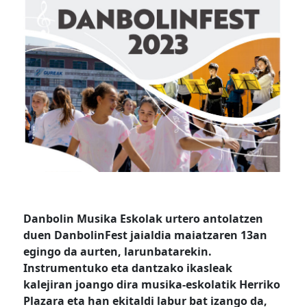
Danbolin Musika Eskolak urtero antolatzen
duen DanbolinFest jaialdia maiatzaren 13an
egingo da aurten, larunbatarekin.
Instrumentuko eta dantzako ikasleak
kalejiran joango dira musika-eskolatik Herriko
Plazara eta han ekitaldi labur bat izango da,