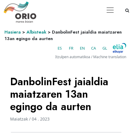
Hasiera
>
Albisteak
>
DanbolinFest jaialdia maiatzaren
13an egingo da aurten
ES
FR
EN
CA
GL
Itzulpen automatikoa / Machine translation
DanbolinFest jaialdia
maiatzaren 13an
egingo da aurten
Maiatzak / 04 . 2023