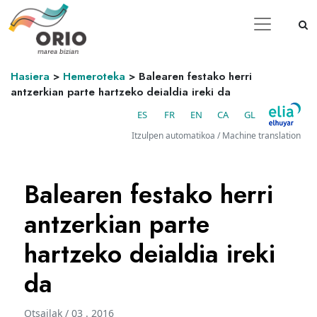
Hasiera
>
Hemeroteka
>
Balearen festako herri
antzerkian parte hartzeko deialdia ireki da
ES
FR
EN
CA
GL
Itzulpen automatikoa / Machine translation
Balearen festako herri
antzerkian parte
hartzeko deialdia ireki
da
Otsailak / 03 . 2016