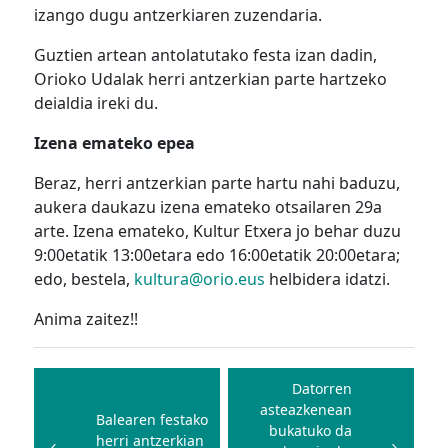
izango dugu antzerkiaren zuzendaria.
Guztien artean antolatutako festa izan dadin,
Orioko Udalak herri antzerkian parte hartzeko
deialdia ireki du.
Izena emateko epea
Beraz, herri antzerkian parte hartu nahi baduzu,
aukera daukazu izena emateko otsailaren 29a
arte. Izena emateko, Kultur Etxera jo behar duzu
9:00etatik 13:00etara edo 16:00etatik 20:00etara;
edo, bestela,
kultura@orio.eus
helbidera idatzi.
Anima zaitez!!
Bidalketetan
zehar
Datorren
asteazkenean
nabigatu
Balearen festako
bukatuko da
herri antzerkian