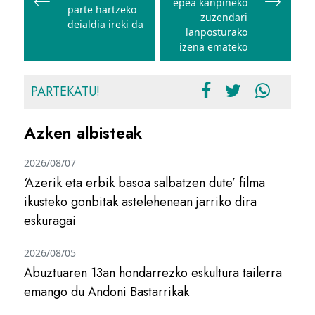
epea kanpineko
parte hartzeko
zuzendari
deialdia ireki da
lanposturako
izena emateko
PARTEKATU!
Azken albisteak
2026/08/07
‘Azerik eta erbik basoa salbatzen dute’ filma
ikusteko gonbitak astelehenean jarriko dira
eskuragai
2026/08/05
Abuztuaren 13an hondarrezko eskultura tailerra
emango du Andoni Bastarrikak