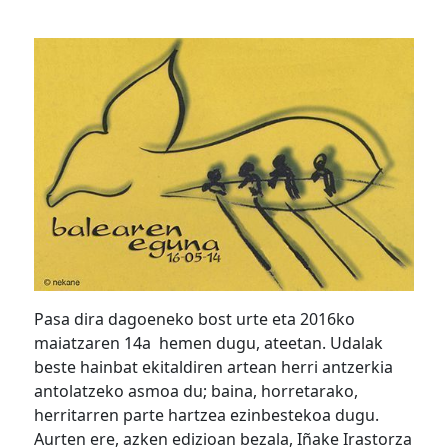
Pasa dira dagoeneko bost urte eta 2016ko
maiatzaren 14a hemen dugu, ateetan. Udalak
beste hainbat ekitaldiren artean herri antzerkia
antolatzeko asmoa du; baina, horretarako,
herritarren parte hartzea ezinbestekoa dugu.
Aurten ere, azken edizioan bezala, Iñake Irastorza