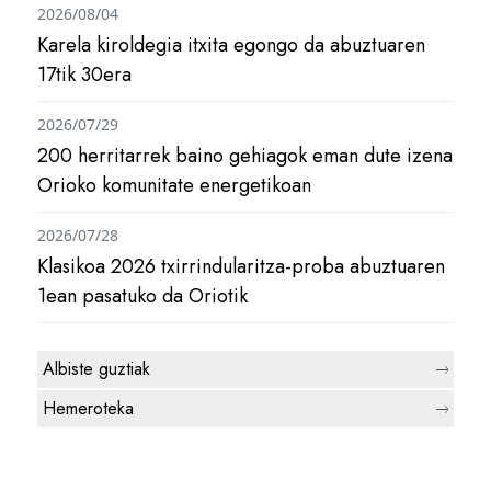
2026/08/04
Karela kiroldegia itxita egongo da abuztuaren
17tik 30era
2026/07/29
200 herritarrek baino gehiagok eman dute izena
Orioko komunitate energetikoan
2026/07/28
Klasikoa 2026 txirrindularitza-proba abuztuaren
1ean pasatuko da Oriotik
Albiste guztiak
Hemeroteka