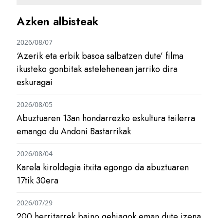
Azken albisteak
2026/08/07
‘Azerik eta erbik basoa salbatzen dute’ filma
ikusteko gonbitak astelehenean jarriko dira
eskuragai
2026/08/05
Abuztuaren 13an hondarrezko eskultura tailerra
emango du Andoni Bastarrikak
2026/08/04
Karela kiroldegia itxita egongo da abuztuaren
17tik 30era
2026/07/29
200 herritarrek baino gehiagok eman dute izena