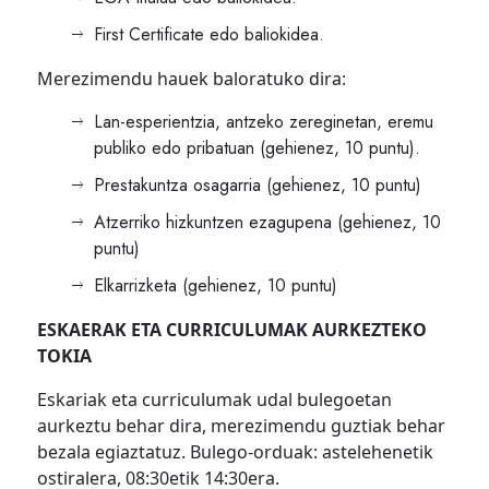
First Certificate edo baliokidea.
Merezimendu hauek baloratuko dira:
Lan-esperientzia, antzeko zereginetan, eremu
publiko edo pribatuan (gehienez, 10 puntu).
Prestakuntza osagarria (gehienez, 10 puntu)
Atzerriko hizkuntzen ezagupena (gehienez, 10
puntu)
Elkarrizketa (gehienez, 10 puntu)
ESKAERAK ETA CURRICULUMAK AURKEZTEKO
TOKIA
Eskariak eta curriculumak udal bulegoetan
aurkeztu behar dira, merezimendu guztiak behar
bezala egiaztatuz. Bulego-orduak: astelehenetik
ostiralera, 08:30etik 14:30era.