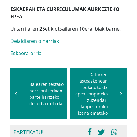
ESKAERAK ETA CURRICULUMAK AURKEZTEKO
EPEA
Urtarrilaren 25etik otsailaren 10era, biak barne.
Deialdiaren oinarriak
Eskaera-orria
Bidalketetan
zehar
Datorren
asteazkenean
nabigatu
Balearen festako
bukatuko da
herri antzerkian
epea kanpineko
parte hartzeko
zuzendari
deialdia ireki da
lanposturako
izena emateko
PARTEKATU!