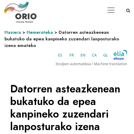
Hasiera
>
Hemeroteka
>
Datorren asteazkenean
bukatuko da epea kanpineko zuzendari lanposturako
izena emateko
ES
FR
EN
CA
GL
Itzulpen automatikoa / Machine translation
Datorren asteazkenean
bukatuko da epea
kanpineko zuzendari
lanposturako izena