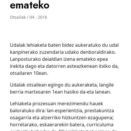
emateko
Otsailak / 04 . 2016
Udalak lehiaketa baten bidez aukeratuko du udal
kanpinerako zuzendaria udako denboraldirako.
Lanposturako deialdian izena emateko epea
irekita dago eta datorren asteazkenean itxiko da,
otsailaren 10ean.
Udalak otsailean egingo du aukeraketa, langile
berria martxoaren 1ean hasiko da-eta lanean.
Lehiaketa prozesuan merezimendu hauek
baloratuko dira: lan-esperientzia, prestakuntza
osagarria eta atzerriko hizkuntzen ezagupena;
horretarako, eskaerarekin batera, curriculuma