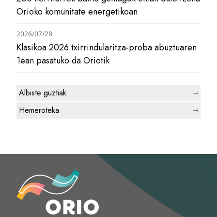
Orioko komunitate energetikoan
2026/07/28
Klasikoa 2026 txirrindularitza-proba abuztuaren
1ean pasatuko da Oriotik
Albiste guztiak
Hemeroteka