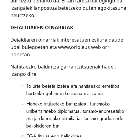
aurkeztu beharko da. Elkarrizketa bat egingo da,
izangaiek lanpostua betetzeko duten egokitasuna
neurtzeko.
DEIALDIAREN OINARRIAK
Deialdiaren oinarriak interesatuen eskura daude
udal bulegoetan eta www.orio.eus web orri
honetan.
Nahitaezko baldintza garrantzitsuenak hauek
izango dira:
16 urte beteta izatea eta nahitaezko erretiroa
hartzeko gehienezko adina ez izatea.
Honako tituluetako bat izatea: Turismoko
unibertsitateko diplomatua, turismo-enpresetako
eta jardueretako teknikaria, turismo gradua edo
baliokideren bat.
EGA titulua edo baliokidea.