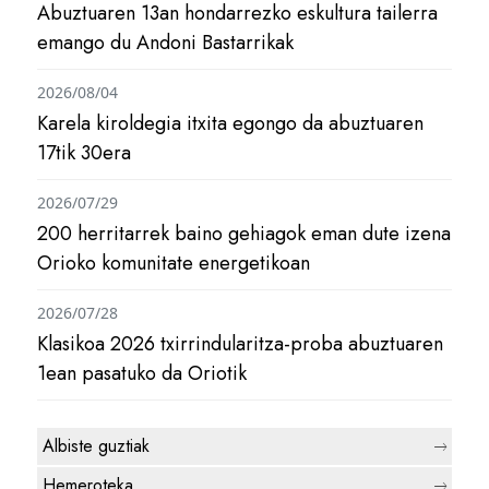
Abuztuaren 13an hondarrezko eskultura tailerra
emango du Andoni Bastarrikak
2026/08/04
Karela kiroldegia itxita egongo da abuztuaren
17tik 30era
2026/07/29
200 herritarrek baino gehiagok eman dute izena
Orioko komunitate energetikoan
2026/07/28
Klasikoa 2026 txirrindularitza-proba abuztuaren
1ean pasatuko da Oriotik
Albiste guztiak
Hemeroteka