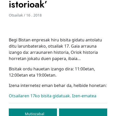
istorioak’
Otsailak / 16 . 2018
Begi Bistan enpresak hiru bisita gidatu antolatu
ditu larunbaterako, otsailak 17. Gaia arrauna
izango da: arraunaren historia, Oriok historia
horretan jokatu duen papera, ibaia…
Bisitak ordu hauetan izango dira: 11:00etan,
12:00etan eta 19:00etan.
Izena internetez eman behar da, helbide honetan:
Otsailaren 17ko bisita gidatuak. Izen-ematea
Bidalketetan
zehar
Mutiozabal