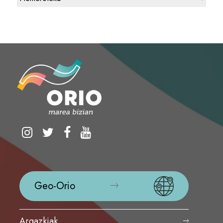
Geo-Orio
Argazkiak