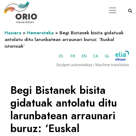
Hasiera
>
Hemeroteka
>
Begi Bistanek bisita gidatuak
antolatu ditu larunbatean arraunari buruz: ‘Euskal
istorioak’
ES
FR
EN
CA
GL
Itzulpen automatikoa / Machine translation
Begi Bistanek bisita
gidatuak antolatu ditu
larunbatean arraunari
buruz: ‘Euskal