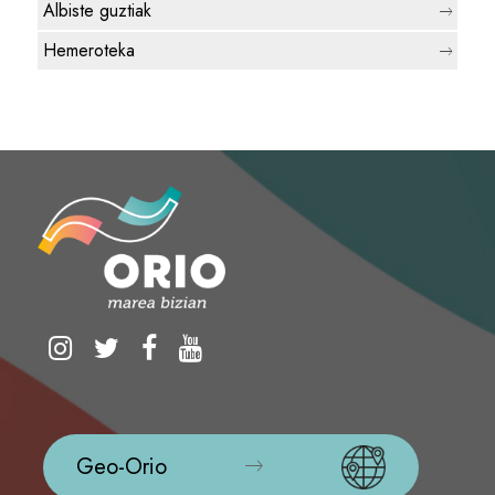
Albiste guztiak
Hemeroteka
Geo-Orio