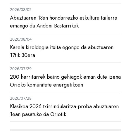
2026/08/05
Abuztuaren 13an hondarrezko eskultura tailerra
emango du Andoni Bastarrikak
2026/08/04
Karela kiroldegia itxita egongo da abuztuaren
17tik 30era
2026/07/29
200 herritarrek baino gehiagok eman dute izena
Orioko komunitate energetikoan
2026/07/28
Klasikoa 2026 txirrindularitza-proba abuztuaren
1ean pasatuko da Oriotik