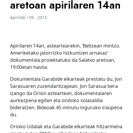
aretoan apirilaren 14an
Apirilak / 09 . 2015
Apirilaren 14an, asteartearekin, ‘Beltzean mintzo.
Ameriketako jatorrizko hizkuntzen arnasaz’
dokumentala proiektatuko da Salatxo aretoan,
19:00etan hasita.
Dokumentala Garabide elkarteak prestatu du, Jon
Sarasuaren zuzendaritzapean. Jon Sarasua bera
izango da Orion asteartean, dokumentalaren
aurkezpena egiten eta ondoko solasaldia
bideratzen. Bideoak 45 minutu inguruko iraupena
du.
Orioko Udalak eta Garabide elkarteak hitzarmena