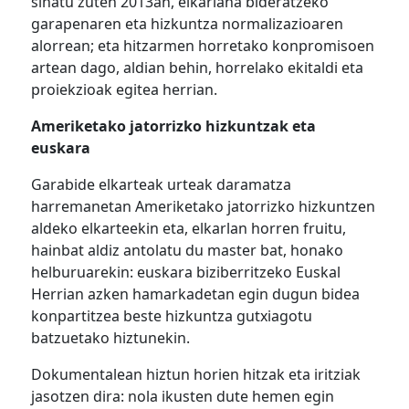
sinatu zuten 2013an, elkarlana bideratzeko
garapenaren eta hizkuntza normalizazioaren
alorrean; eta hitzarmen horretako konpromisoen
artean dago, aldian behin, horrelako ekitaldi eta
proiekzioak egitea herrian.
Ameriketako jatorrizko hizkuntzak eta
euskara
Garabide elkarteak urteak daramatza
harremanetan Ameriketako jatorrizko hizkuntzen
aldeko elkarteekin eta, elkarlan horren fruitu,
hainbat aldiz antolatu du master bat, honako
helburuarekin: euskara biziberritzeko Euskal
Herrian azken hamarkadetan egin dugun bidea
konpartitzea beste hizkuntza gutxiagotu
batzuetako hiztunekin.
Dokumentalean hiztun horien hitzak eta iritziak
jasotzen dira: nola ikusten dute hemen egin