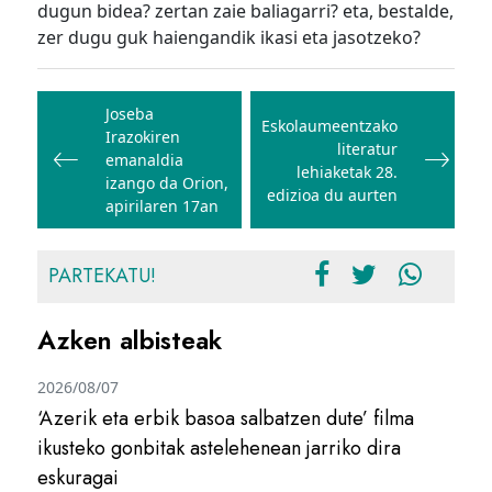
dugun bidea? zertan zaie baliagarri? eta, bestalde,
zer dugu guk haiengandik ikasi eta jasotzeko?
Bidalketetan
zehar
Joseba
Eskolaumeentzako
Irazokiren
nabigatu
literatur
emanaldia
lehiaketak 28.
izango da Orion,
edizioa du aurten
apirilaren 17an
PARTEKATU!
Azken albisteak
2026/08/07
‘Azerik eta erbik basoa salbatzen dute’ filma
ikusteko gonbitak astelehenean jarriko dira
eskuragai