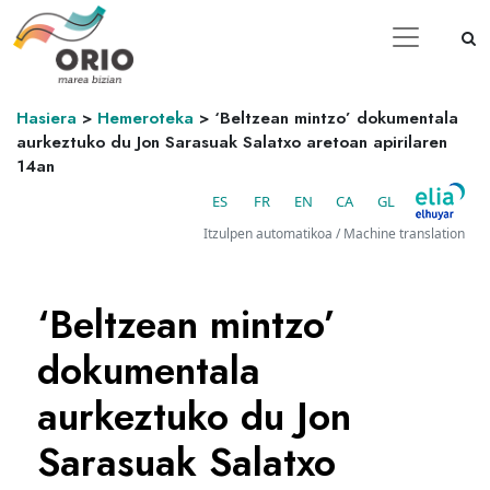
Hasiera
>
Hemeroteka
>
‘Beltzean mintzo’ dokumentala
aurkeztuko du Jon Sarasuak Salatxo aretoan apirilaren
14an
ES
FR
EN
CA
GL
Itzulpen automatikoa / Machine translation
‘Beltzean mintzo’
dokumentala
aurkeztuko du Jon
Sarasuak Salatxo