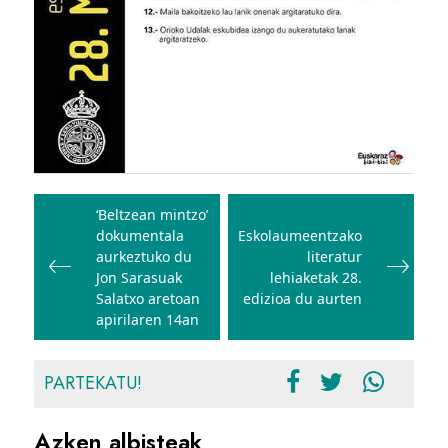
Bidalketetan
zehar
‘Beltzean mintzo’
dokumentala
Eskolaumeentzako
nabigatu
aurkeztuko du
literatur
Jon Sarasuak
lehiaketak 28.
Salatxo aretoan
edizioa du aurten
apirilaren 14an
PARTEKATU!
Azken albisteak