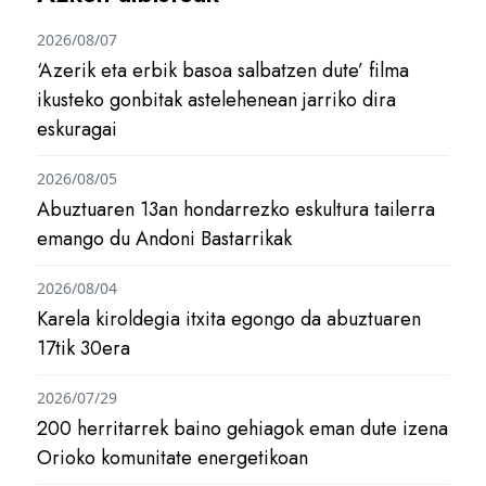
2026/08/07
‘Azerik eta erbik basoa salbatzen dute’ filma
ikusteko gonbitak astelehenean jarriko dira
eskuragai
2026/08/05
Abuztuaren 13an hondarrezko eskultura tailerra
emango du Andoni Bastarrikak
2026/08/04
Karela kiroldegia itxita egongo da abuztuaren
17tik 30era
2026/07/29
200 herritarrek baino gehiagok eman dute izena
Orioko komunitate energetikoan