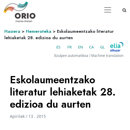
Hasiera
>
Hemeroteka
>
Eskolaumeentzako literatur
lehiaketak 28. edizioa du aurten
ES
FR
EN
CA
GL
Itzulpen automatikoa / Machine translation
Eskolaumeentzako
literatur lehiaketak 28.
edizioa du aurten
Apirilak / 13 . 2015