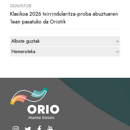
2026/07/28
Klasikoa 2026 txirrindularitza-proba abuztuaren
1ean pasatuko da Oriotik
Albiste guztiak
Hemeroteka