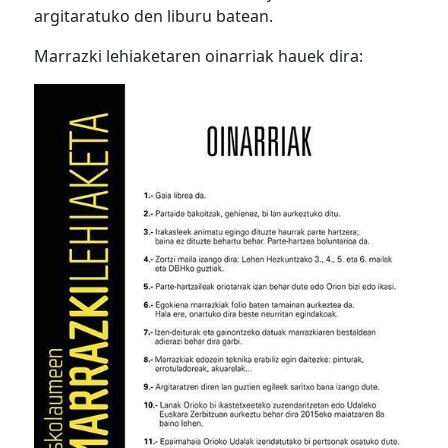
argitaratuko den liburu batean.
Marrazki lehiaketaren oinarriak hauek dira: