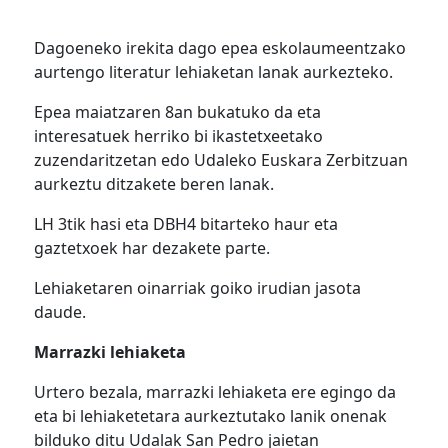
Dagoeneko irekita dago epea eskolaumeentzako
aurtengo literatur lehiaketan lanak aurkezteko.
Epea maiatzaren 8an bukatuko da eta
interesatuek herriko bi ikastetxeetako
zuzendaritzetan edo Udaleko Euskara Zerbitzuan
aurkeztu ditzakete beren lanak.
LH 3tik hasi eta DBH4 bitarteko haur eta
gaztetxoek har dezakete parte.
Lehiaketaren oinarriak goiko irudian jasota
daude.
Marrazki lehiaketa
Urtero bezala, marrazki lehiaketa ere egingo da
eta bi lehiaketetara aurkeztutako lanik onenak
bilduko ditu Udalak San Pedro jaietan