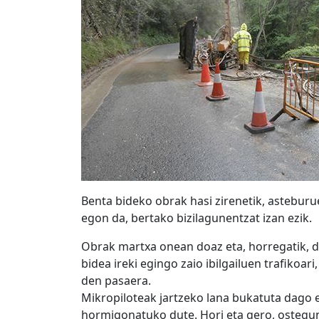
Benta bideko obrak hasi zirenetik, asteburue
egon da, bertako bizilagunentzat izan ezik.
Obrak martxa onean doaz eta, horregatik, d
bidea ireki egingo zaio ibilgailuen trafikoar
den pasaera.
Mikropiloteak jartzeko lana bukatuta dago 
hormigonatuko dute. Hori eta gero, ostegune