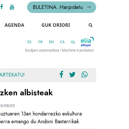
BULETINA. Harpidetu
AGENDA
GUK ORIORI
ES
FR
EN
CA
GL
Itzulpen automatikoa / Machine translation
ARTEKATU!
zken albisteak
26/08/05
uztuaren 13an hondarrezko eskultura
ilerra emango du Andoni Bastarrikak