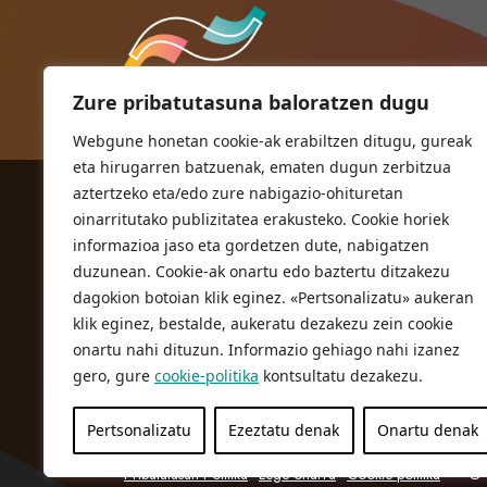
Zure pribatutasuna baloratzen dugu
Webgune honetan cookie-ak erabiltzen ditugu, gureak
eta hirugarren batzuenak, ematen dugun zerbitzua
aztertzeko eta/edo zure nabigazio-ohituretan
ORIOKO UDALA
oinarritutako publizitatea erakusteko. Cookie horiek
Herriko plaza,1
informazioa jaso eta gordetzen dute, nabigatzen
20810 Orio (Gipuzkoa)
duzunean. Cookie-ak onartu edo baztertu ditzakezu
T. 943 83 03 46
dagokion botoian klik eginez. «Pertsonalizatu» aukeran
klik eginez, bestalde, aukeratu dezakezu zein cookie
bulegoak@orio.eus
onartu nahi dituzun. Informazio gehiago nahi izanez
gero, gure
cookie-politika
kontsultatu dezakezu.
Pertsonalizatu
Ezeztatu denak
Onartu denak
Pribatutasun Politika
Lege oharra
Cookie politika
© 