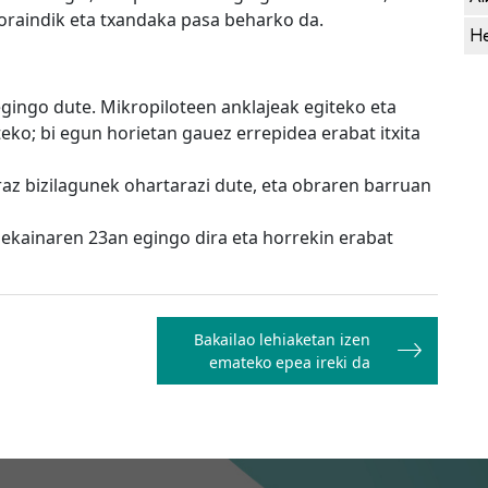
oraindik eta txandaka pasa beharko da.
He
egingo dute. Mikropiloteen anklajeak egiteko eta
eko; bi egun horietan gauez errepidea erabat itxita
z bizilagunek ohartarazi dute, eta obraren barruan
 ekainaren 23an egingo dira eta horrekin erabat
Bakailao lehiaketan izen
emateko epea ireki da