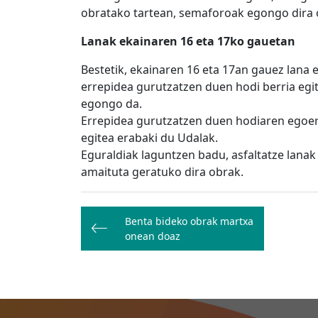
obratako tartean, semaforoak egongo dira 
Lanak ekainaren 16 eta 17ko gauetan
Bestetik, ekainaren 16 eta 17an gauez lana 
errepidea gurutzatzen duen hodi berria egit
egongo da.
Errepidea gurutzatzen duen hodiaren egoera
egitea erabaki du Udalak.
Eguraldiak laguntzen badu, asfaltatze lanak
amaituta geratuko dira obrak.
Bidalketetan
Benta bideko obrak martxa
zehar
onean doaz
nabigatu