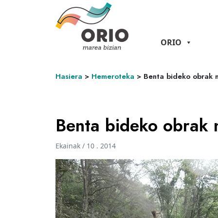
ORIO
Hasiera
>
Hemeroteka
>
Benta bideko obrak 
Benta bideko obrak 
Ekainak / 10 . 2014