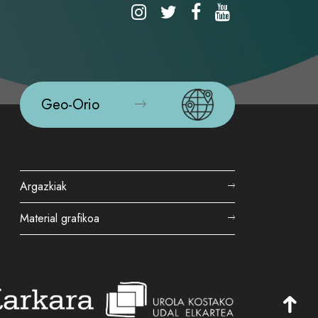
Geo-Orio
Argazkiak
Material grafikoa