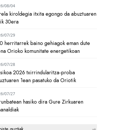
26/08/04
rela kiroldegia itxita egongo da abuztuaren
tik 30era
26/07/29
0 herritarrek baino gehiagok eman dute
ena Orioko komunitate energetikoan
26/07/28
asikoa 2026 txirrindularitza-proba
uztuaren 1ean pasatuko da Oriotik
26/07/27
runbatean hasiko dira Gure Zirkuaren
analdiak
biste guztiak