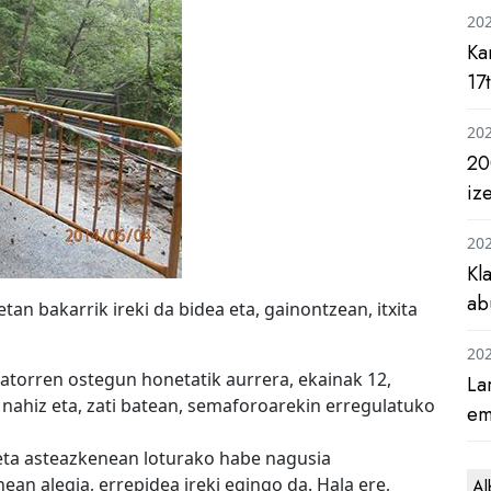
20
Ka
17
20
20
iz
20
Kl
ab
tan bakarrik ireki da bidea eta, gainontzean, itxita
20
atorren ostegun honetatik aurrera, ekainak 12,
La
i, nahiz eta, zati batean, semaforoarekin erregulatuko
em
eta asteazkenean loturako habe nagusia
an alegia, errepidea ireki egingo da. Hala ere,
Al