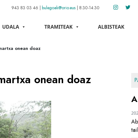
943 83 03 46
|
bulegoak@orio.eus
|
8:30-14:30
UDALA
TRAMITEAK
ALBISTEAK
martxa onean doaz
martxa onean doaz
P
A
20
Ab
ta