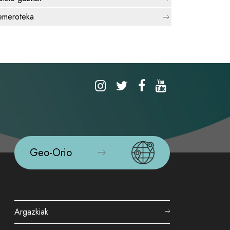
meroteka
Geo-Orio
Argazkiak