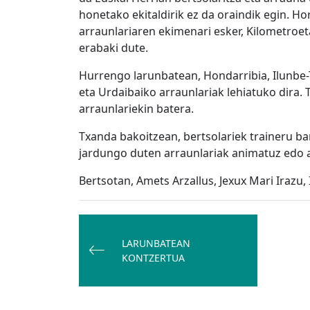
honetako ekitaldirik ez da oraindik egin. Hori
arraunlariaren ekimenari esker, Kilometroet
erabaki dute.
Hurrengo larunbatean, Hondarribia, Ilunbe-T
eta Urdaibaiko arraunlariak lehiatuko dira. 
arraunlariekin batera.
Txanda bakoitzean, bertsolariek traineru b
jardungo duten arraunlariak animatuz edo au
Bertsotan, Amets Arzallus, Jexux Mari Irazu, 
Bidalketetan
zehar
LARUNBATEAN
nabigatu
KONTZERTUA