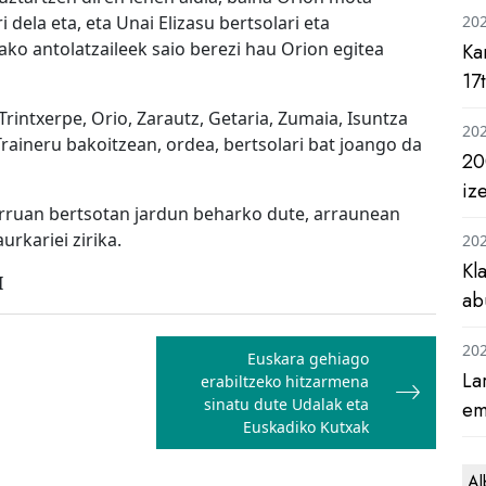
 dela eta, eta Unai Elizasu bertsolari eta
20
ako antolatzaileek saio berezi hau Orion egitea
Ka
17
rintxerpe, Orio, Zarautz, Getaria, Zumaia, Isuntza
20
Traineru bakoitzean, ordea, bertsolari bat joango da
20
iz
arruan bertsotan jardun beharko dute, arraunean
rkariei zirika.
20
Kl
I
ab
20
Euskara gehiago
La
erabiltzeko hitzarmena
sinatu dute Udalak eta
em
Euskadiko Kutxak
Al