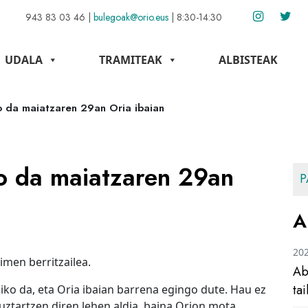
943 83 03 46
|
bulegoak@orio.eus
|
8:30-14:30
UDALA
TRAMITEAK
ALBISTEAK
o da maiatzaren 29an Oria ibaian
o da maiatzaren 29an
P
A
20
imen berritzailea.
Ab
ta
ko da, eta Oria ibaian barrena egingo dute. Hau ez
 uztartzen diren lehen aldia, baina Orion mota