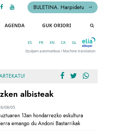
BULETINA. Harpidetu
AGENDA
GUK ORIORI
ES
FR
EN
CA
GL
Itzulpen automatikoa / Machine translation
ARTEKATU!
zken albisteak
26/08/05
uztuaren 13an hondarrezko eskultura
ilerra emango du Andoni Bastarrikak