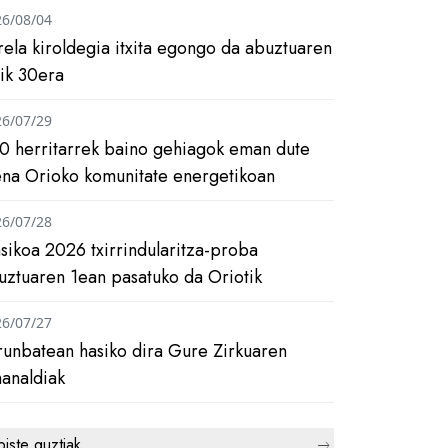
26/08/04
rela kiroldegia itxita egongo da abuztuaren
tik 30era
26/07/29
0 herritarrek baino gehiagok eman dute
ena Orioko komunitate energetikoan
26/07/28
asikoa 2026 txirrindularitza-proba
uztuaren 1ean pasatuko da Oriotik
26/07/27
runbatean hasiko dira Gure Zirkuaren
analdiak
biste guztiak