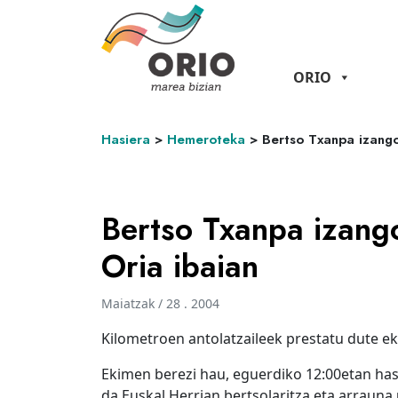
ORIO
Hasiera
>
Hemeroteka
>
Bertso Txanpa izang
Bertso Txanpa izang
Oria ibaian
Maiatzak / 28 . 2004
Kilometroen antolatzaileek prestatu dute ek
Ekimen berezi hau, eguerdiko 12:00etan hasi
da Euskal Herrian bertsolaritza eta arrauna