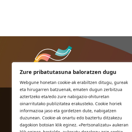
Zure pribatutasuna baloratzen dugu
Webgune honetan cookie-ak erabiltzen ditugu, gureak
eta hirugarren batzuenak, ematen dugun zerbitzua
aztertzeko eta/edo zure nabigazio-ohituretan
ORIOKO UDALA
oinarritutako publizitatea erakusteko. Cookie horiek
Herriko plaza,1
informazioa jaso eta gordetzen dute, nabigatzen
20810 Orio (Gipuzkoa)
duzunean. Cookie-ak onartu edo baztertu ditzakezu
T. 943 83 03 46
dagokion botoian klik eginez. «Pertsonalizatu» aukeran
klik eginez, bestalde, aukeratu dezakezu zein cookie