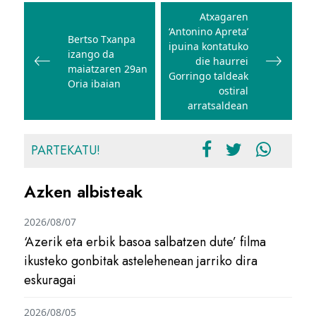
zehar
Atxagaren
‘Antonino Apreta’
nabigatu
Bertso Txanpa
ipuina kontatuko
izango da
die haurrei
maiatzaren 29an
Gorringo taldeak
Oria ibaian
ostiral
arratsaldean
PARTEKATU!
Azken albisteak
2026/08/07
‘Azerik eta erbik basoa salbatzen dute’ filma
ikusteko gonbitak astelehenean jarriko dira
eskuragai
2026/08/05