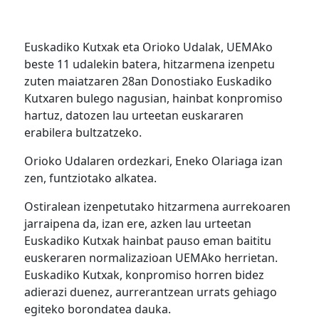
Euskadiko Kutxak eta Orioko Udalak, UEMAko
beste 11 udalekin batera, hitzarmena izenpetu
zuten maiatzaren 28an Donostiako Euskadiko
Kutxaren bulego nagusian, hainbat konpromiso
hartuz, datozen lau urteetan euskararen
erabilera bultzatzeko.
Orioko Udalaren ordezkari, Eneko Olariaga izan
zen, funtziotako alkatea.
Ostiralean izenpetutako hitzarmena aurrekoaren
jarraipena da, izan ere, azken lau urteetan
Euskadiko Kutxak hainbat pauso eman baititu
euskeraren normalizazioan UEMAko herrietan.
Euskadiko Kutxak, konpromiso horren bidez
adierazi duenez, aurrerantzean urrats gehiago
egiteko borondatea dauka.