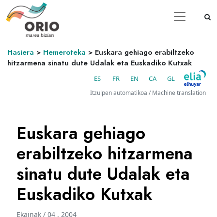
Hasiera
>
Hemeroteka
>
Euskara gehiago erabiltzeko
hitzarmena sinatu dute Udalak eta Euskadiko Kutxak
ES
FR
EN
CA
GL
Itzulpen automatikoa / Machine translation
Euskara gehiago
erabiltzeko hitzarmena
sinatu dute Udalak eta
Euskadiko Kutxak
Ekainak / 04 . 2004