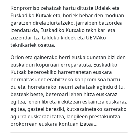
Konpromiso zehatzak hartu dituzte Udalak eta
Euskadiko Kutxak eta, horiek behar den moduan
garatzen direla ziurtatzeko, jarraipen batzordea
izendatu da, Euskadiko Kutxako teknikari eta
zuzendaritza taldeko kideek eta UEMAko
teknikariek osatua.
Orion eta gainerako herri euskaldunetan bizi den
euskaldun kopuruari erreparatuta, Euskadiko
Kutxak bezeroekiko harremanetan euskara
normaltasunez erabiltzeko konpromisoa hartu
du eta, horretarako, neurri zehatzak agindu ditu,
besteak beste, bezeroari lehen hitza euskaraz
egitea, lehen libreta irekitzean eskaintza euskaraz
egitea, gazteei bereziki, kutxazainetako sarrerako
agurra euskaraz izatea, langileen prestakuntza
orokorrean euskara kontuan izatea…
Bidalketetan