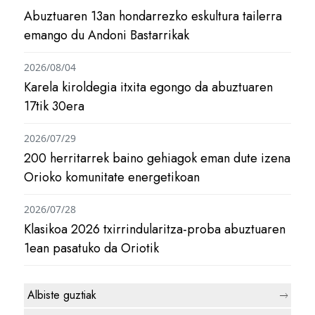
Abuztuaren 13an hondarrezko eskultura tailerra
emango du Andoni Bastarrikak
2026/08/04
Karela kiroldegia itxita egongo da abuztuaren
17tik 30era
2026/07/29
200 herritarrek baino gehiagok eman dute izena
Orioko komunitate energetikoan
2026/07/28
Klasikoa 2026 txirrindularitza-proba abuztuaren
1ean pasatuko da Oriotik
Albiste guztiak