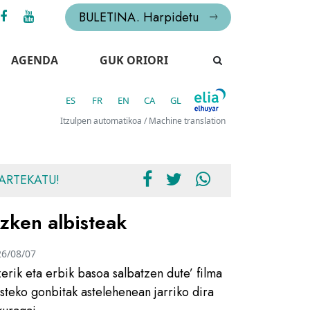
BULETINA. Harpidetu
AGENDA
GUK ORIORI
ES
FR
EN
CA
GL
Itzulpen automatikoa / Machine translation
ARTEKATU!
zken albisteak
26/08/07
zerik eta erbik basoa salbatzen dute’ filma
usteko gonbitak astelehenean jarriko dira