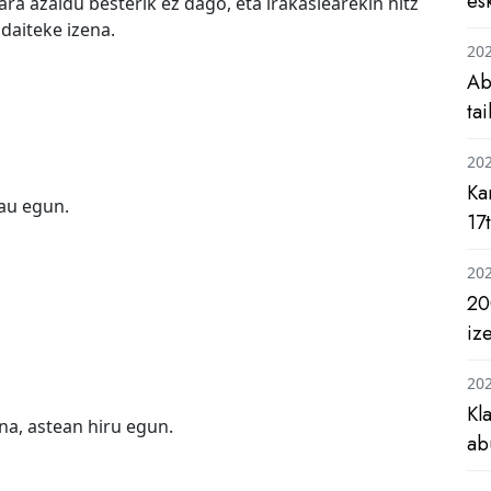
es
ra azaldu besterik ez dago, eta irakaslearekin hitz
daiteke izena.
20
Ab
ta
20
Ka
lau egun.
17
20
20
iz
20
Kl
na, astean hiru egun.
ab