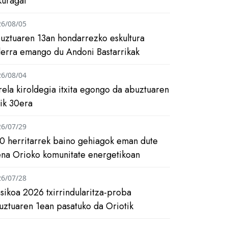
kuragai
26/08/05
uztuaren 13an hondarrezko eskultura
ilerra emango du Andoni Bastarrikak
26/08/04
rela kiroldegia itxita egongo da abuztuaren
tik 30era
26/07/29
0 herritarrek baino gehiagok eman dute
ena Orioko komunitate energetikoan
26/07/28
asikoa 2026 txirrindularitza-proba
uztuaren 1ean pasatuko da Oriotik