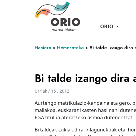
ORIO
Hasiera
>
Hemeroteka
>
Bi talde izango dira 
Bi talde izango dira
Urriak / 15 . 2012
Aurtengo matrikulazio-kanpaina eta gero, bi
mailakoa, euskaraz ikasten hasi nahi dutene
EGA titulua ateratzeko asmoa dutenentzat.
Bi taldeak txikiak dira, 7 lagunekoak eta, h