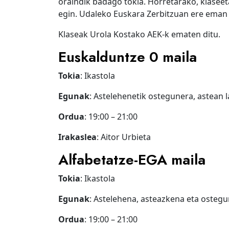
oraindik badago tokia. Horretarako, klaseeta
egin. Udaleko Euskara Zerbitzuan ere eman 
Klaseak Urola Kostako AEK-k ematen ditu.
Euskalduntze 0 maila
Tokia
: Ikastola
Egunak
: Astelehenetik ostegunera, astean 
Ordua
: 19:00 – 21:00
Irakaslea
: Aitor Urbieta
Alfabetatze-EGA maila
Tokia
: Ikastola
Egunak
: Astelehena, asteazkena eta ostegu
Ordua
: 19:00 – 21:00