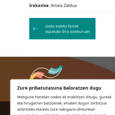
Irakaslea
: Amaia Zaldua
Bidalketetan
zehar
Goiko Kaleko festak
ospatuko dira asteburuan
nabigatu
Zure pribatutasuna baloratzen dugu
Webgune honetan cookie-ak erabiltzen ditugu, gureak
eta hirugarren batzuenak, ematen dugun zerbitzua
aztertzeko eta/edo zure nabigazio-ohituretan
ORIOKO UDALA