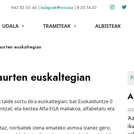
943 83 03 46
|
bulegoak@orio.eus
|
8:30-14:30
UDALA
TRAMITEAK
ALBISTEAK
aurten euskaltegian
 aurten euskaltegian
P
A
 talde sortu dira euskaltegian: bat Euskalduntze 0
ntzat; eta bestea Alfa-EGA mailakoa, alfabetatu eta
20
‘A
ik
ortaz, norbaitek izena emateko asmoa izanez gero,