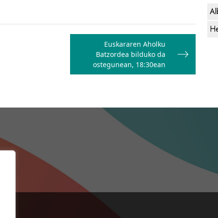
Al
He
Euskararen Aholku
Batzordea bilduko da
ostegunean, 18:30ean