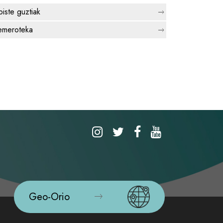
biste guztiak
meroteka
Geo-Orio