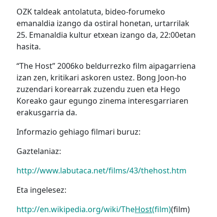
OZK taldeak antolatuta, bideo-forumeko
emanaldia izango da ostiral honetan, urtarrilak
25. Emanaldia kultur etxean izango da, 22:00etan
hasita.
“The Host” 2006ko beldurrezko film aipagarriena
izan zen, kritikari askoren ustez. Bong Joon-ho
zuzendari korearrak zuzendu zuen eta Hego
Koreako gaur egungo zinema interesgarriaren
erakusgarria da.
Informazio gehiago filmari buruz:
Gaztelaniaz:
http://www.labutaca.net/films/43/thehost.htm
Eta ingelesez:
http://en.wikipedia.org/wiki/The
Host
(film)
(film)