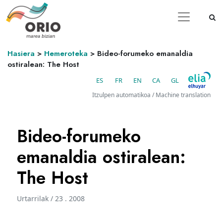
Hasiera
>
Hemeroteka
>
Bideo-forumeko emanaldia
ostiralean: The Host
ES
FR
EN
CA
GL
Itzulpen automatikoa / Machine translation
Bideo-forumeko
emanaldia ostiralean:
The Host
Urtarrilak / 23 . 2008