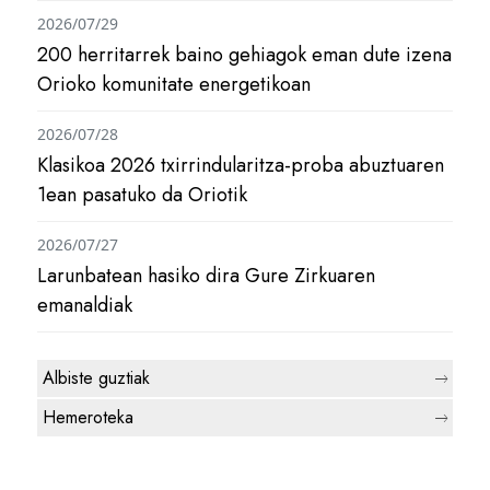
2026/07/29
200 herritarrek baino gehiagok eman dute izena
Orioko komunitate energetikoan
2026/07/28
Klasikoa 2026 txirrindularitza-proba abuztuaren
1ean pasatuko da Oriotik
2026/07/27
Larunbatean hasiko dira Gure Zirkuaren
emanaldiak
Albiste guztiak
Hemeroteka