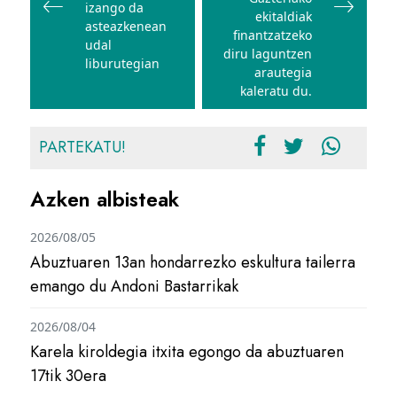
izango da
ekitaldiak
asteazkenean
finantzatzeko
udal
diru laguntzen
liburutegian
arautegia
kaleratu du.
PARTEKATU!
Azken albisteak
2026/08/05
Abuztuaren 13an hondarrezko eskultura tailerra
emango du Andoni Bastarrikak
2026/08/04
Karela kiroldegia itxita egongo da abuztuaren
17tik 30era