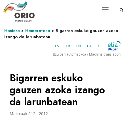
Hasiera
>
Hemeroteka
>
Bigarren eskuko gauzen azoka
izango da larunbatean
ES
FR
EN
CA
GL
Itzulpen automatikoa / Machine translation
Bigarren eskuko
gauzen azoka izango
da larunbatean
Martxoak / 12 . 2012