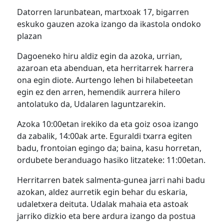
Datorren larunbatean, martxoak 17, bigarren
eskuko gauzen azoka izango da ikastola ondoko
plazan
Dagoeneko hiru aldiz egin da azoka, urrian,
azaroan eta abenduan, eta herritarrek harrera
ona egin diote. Aurtengo lehen bi hilabeteetan
egin ez den arren, hemendik aurrera hilero
antolatuko da, Udalaren laguntzarekin.
Azoka 10:00etan irekiko da eta goiz osoa izango
da zabalik, 14:00ak arte. Eguraldi txarra egiten
badu, frontoian egingo da; baina, kasu horretan,
ordubete beranduago hasiko litzateke: 11:00etan.
Herritarren batek salmenta-gunea jarri nahi badu
azokan, aldez aurretik egin behar du eskaria,
udaletxera deituta. Udalak mahaia eta astoak
jarriko dizkio eta bere ardura izango da postua