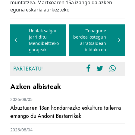
muntatzea. Martxoaren 15a izango da azken
eguna eskaria aurkezteko
Bidalketetan
zehar
Udalak salgai
‘Topagune
jarri ditu
berdea’ ostegun
nabigatu
Mendibeltzeko
arratsaldean
garajeak
bilduko da
PARTEKATU!
Azken albisteak
2026/08/05
Abuztuaren 13an hondarrezko eskultura tailerra
emango du Andoni Bastarrikak
2026/08/04