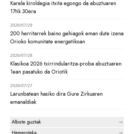
Karela kiroldegia itxita egongo da abuztuaren
17tik 30era
2026/07/29
200 herritarrek baino gehiagok eman dute izena
Orioko komunitate energetikoan
2026/07/28
Klasikoa 2026 txirrindularitza-proba abuztuaren
1ean pasatuko da Oriotik
2026/07/27
Larunbatean hasiko dira Gure Zirkuaren
emanaldiak
Albiste guztiak
Hemeroteka