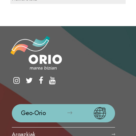
Geo-Orio
Argazkiak